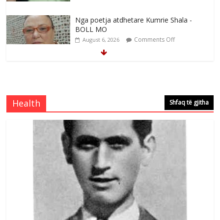
Nga poetja atdhetare Kumrie Shala -
BOLL MO
Comments Off
August 6, 2026
Nga Elmije Ajazi e nderuar
Comments Off
August 5, 2026
Health
Shfaq të gjitha
Brahim Çekaj njē veprimtar i respektuar i
çeshtjës kombëtare
Comments Off
August 5, 2026
Çlirimtari Mentor Mushkolaj nderohet
me mirenjohje nga Xhevdet Qeriqi Dega
e invalidëve në Fushë Kosovë