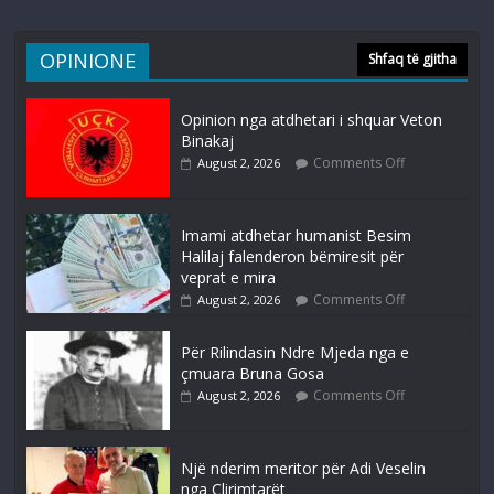
OPINIONE
Shfaq të gjitha
Opinion nga atdhetari i shquar Veton
Binakaj
Comments Off
August 2, 2026
Imami atdhetar humanist Besim
Halilaj falenderon bëmiresit për
veprat e mira
Comments Off
August 2, 2026
Për Rilindasin Ndre Mjeda nga e
çmuara Bruna Gosa
Comments Off
August 2, 2026
Një nderim meritor për Adi Veselin
nga Çlirimtarët