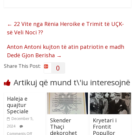
←
22 Vite nga Rënia Heroike e Trimit të UÇK-
së Veli Noci ??
Anton Antoni kujton të atin patriotin e madh
Dedë Gjon Berisha
→
Share This Post:
0
Artikuj që mund t\'iu interesojnë
Haleja e
quajtur
Speciale
December 5,
Skender
Kryetari i
Thaçi
Frontit
2024
dekorohet
Popullor
Comments Off