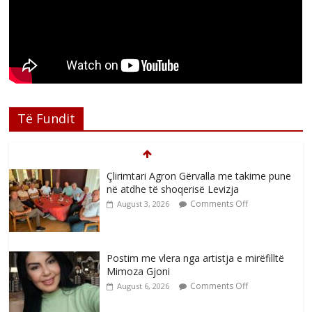
Të Fundit
Çlirimtari Agron Gërvalla me takime pune
në atdhe të shoqerisë Levizja
Comments Off
August 3, 2026
Postim me vlera nga artistja e mirëfilltë
Mimoza Gjoni
Comments Off
August 6, 2026