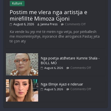
Kulturë
Postim me vlera nga artistja e
mirëfilltë Mimoza Gjoni
August 6, 2026
Janina Press
Comments Off
Ka vende ku jep më të mirën nga vetja, por përballesh
me mosmirënjohje, injorancë dhe arrogancë.Pastaj jeta
të çon aty
Nga poetja atdhetare Kumrie Shala -
BOLL MO
Comments Off
August 6, 2026
Nga Elmije Ajazi e nderuar
Comments Off
August 5, 2026