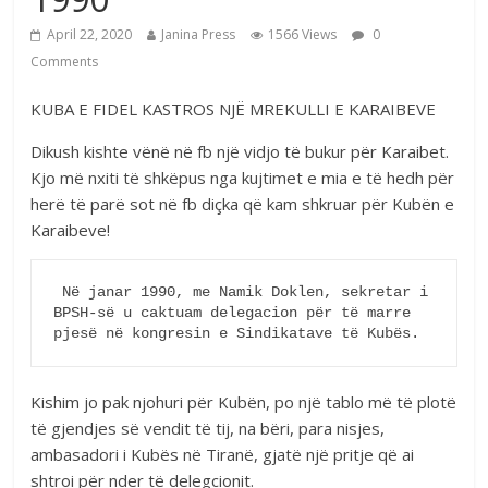
April 22, 2020
Janina Press
1566 Views
0
Comments
KUBA E FIDEL KASTROS NJË MREKULLI E KARAIBEVE
Dikush kishte vënë në fb një vidjo të bukur për Karaibet.
Kjo më nxiti të shkëpus nga kujtimet e mia e të hedh për
herë të parë sot në fb diçka që kam shkruar për Kubën e
Karaibeve!
 Në janar 1990, me Namik Doklen, sekretar i 
BPSH-së u caktuam delegacion për të marre 
pjesë në kongresin e Sindikatave të Kubës.     
Kishim jo pak njohuri për Kubën, po një tablo më të plotë
të gjendjes së vendit të tij, na bëri, para nisjes,
ambasadori i Kubës në Tiranë, gjatë një pritje që ai
shtroi për nder të delegcionit.