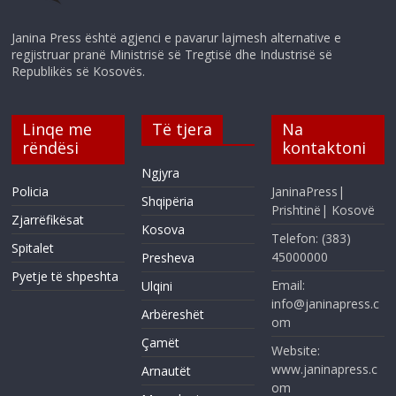
Janina Press është agjenci e pavarur lajmesh alternative e
regjistruar pranë Ministrisë së Tregtisë dhe Industrisë së
Republikës së Kosovës.
Linqe me
Të tjera
Na
rëndësi
kontaktoni
Ngjyra
Policia
JaninaPress|
Shqipëria
Prishtinë| Kosovë
Zjarrëfikësat
Kosova
Telefon: (383)
Spitalet
45000000
Presheva
Pyetje të shpeshta
Email:
Ulqini
info@janinapress.c
Arbëreshët
om
Çamët
Website:
www.janinapress.c
Arnautët
om