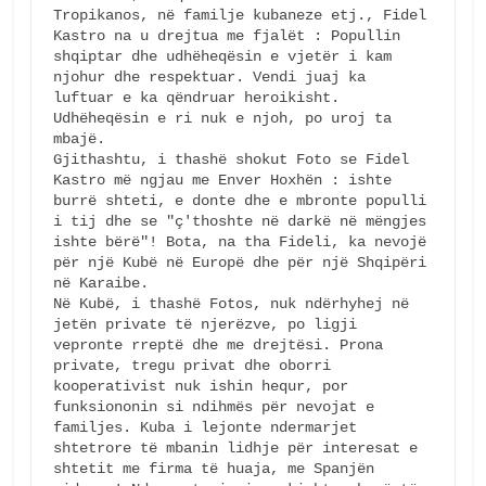
Tropikanos, në familje kubaneze etj., Fidel 
Kastro na u drejtua me fjalët : Popullin 
shqiptar dhe udhëheqësin e vjetër i kam 
njohur dhe respektuar. Vendi juaj ka 
luftuar e ka qëndruar heroikisht. 
Udhëheqësin e ri nuk e njoh, po uroj ta 
mbajë. 

Gjithashtu, i thashë shokut Foto se Fidel 
Kastro më ngjau me Enver Hoxhën : ishte 
burrë shteti, e donte dhe e mbronte populli 
i tij dhe se "ç'thoshte në darkë në mëngjes 
ishte bërë"! Bota, na tha Fideli, ka nevojë 
për një Kubë në Europë dhe për një Shqipëri 
në Karaibe. 

Në Kubë, i thashë Fotos, nuk ndërhyhej në 
jetën private të njerëzve, po ligji 
vepronte rreptë dhe me drejtësi. Prona 
private, tregu privat dhe oborri 
kooperativist nuk ishin hequr, por 
funksiononin si ndihmës për nevojat e 
familjes. Kuba i lejonte ndermarjet 
shtetrore të mbanin lidhje për interesat e 
shtetit me firma të huaja, me Spanjën 