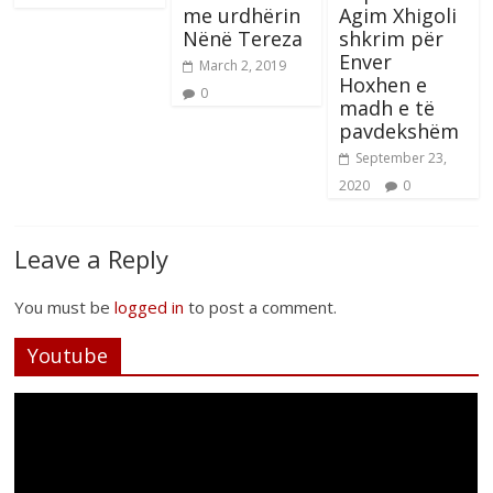
me urdhërin
Agim Xhigoli
Nënë Tereza
shkrim për
Enver
March 2, 2019
Hoxhen e
0
madh e të
pavdekshëm
September 23,
2020
0
Leave a Reply
You must be
logged in
to post a comment.
Youtube