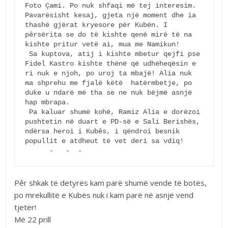
Foto Çami. Po nuk shfaqi më tej interesim. 
Pavarësisht kesaj, gjeta një moment dhe ia 
thashë gjërat kryesore për Kubën. I 
pêrsërita se do të kishte qenë mirë të na 
kishte pritur vetë ai, mua me Namikun! 

 Sa kuptova, atij i kishte mbetur qejfi pse 
Fidel Kastro kishte thënë që udhëheqësin e 
ri nuk e njoh, po uroj ta mbajë! Alia nuk 
ma shprehu me fjalë këtë  hatërmbetje, po 
duke u ndarë më tha se ne nuk bëjmë asnjë 
hap mbrapa.     

 Pa kaluar shumë kohë, Ramiz Alia e dorëzoi 
pushtetin në duart e PD-së e Sali Berishës, 
ndërsa heroi i Kubês, i qëndroi besnik 
popullit e atdheut të vet deri sa vdiq!

      -   -  -
Pêr shkak të detyrës kam parë shumë vende të botës,
po mrekullitë e Kubës nuk i kam parë në asnjë vend
tjetër!
Më 22 prill