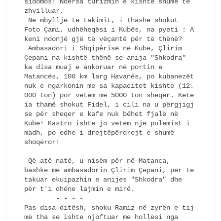
sidomos! Ndersa turizmin e kishte shumë të  
zhvilluar. 

 Në mbyllje të takimit, i thashë shokut 
Foto Çami, udhëheqësi i Kubës, na pyeti : A 
keni ndonjë gjë të vëçantë për të thënë? 

 Ambasadori i Shqipêrisë në Kubë, Çlirim 
Çepani na kishtë thënë se anija "Shkodra" 
ka disa muaj e ankoruar në portin e 
Matancës, 100 km larg Havanês, po kubanezët 
nuk e ngarkonin me sa kapacitet kishte (12. 
000 ton) por vetëm me 5000 ton sheqer. Këtë 
ia thamê shokut Fidel, i cili na u përgjigj 
se për sheqer e kafe nuk bëhet fjalë në 
Kubë! Kastro ishte jo vetëm një polemist i 
madh, po edhe i drejtëpërdrejt e shumë 
shoqëror!

 Që atë natë, u nisëm për në Matanca, 
bashkë me ambasadorin Çlirim Çepani, për të 
takuar ekuipazhin e anijes "Shkodra" dhe 
për t'i dhëne lajmin e mirë. 

        - - - -

Pas disa ditësh, shoku Ramiz në zyrën e tij 
më tha se ishte njoftuar me hollësi nga 