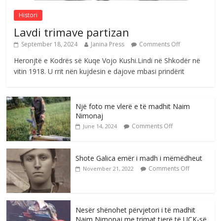
Comments Off
August 4, 2026
Histori
Lavdi trimave partizan
September 18, 2024
Janina Press
Comments Off
Heronjtë e Kodrës së Kuqe Vojo Kushi.Lindi në Shkodër në
vitin 1918. U rrit nën kujdesin e dajove mbasi prindërit
Një foto me vlerë e të madhit Naim
Nimonaj
Comments Off
June 14, 2024
Shote Galica emër i madh i mëmëdheut
Comments Off
November 21, 2022
Nesër shënohet përvjetori i të madhit
Naim Nimonaj me trimat tjerë të UÇK-së