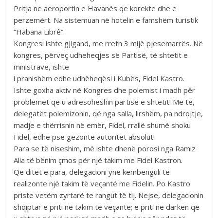
Pritja ne aeroportin e Havanës qe korekte dhe e
perzemërt. Na sistemuan në hotelin e famshëm turistik
“Habana Librê”.
Kongresi ishte gjigand, me rreth 3 mijë pjesemarrës. Në
kongres, përveç udheheqjes së Partisë, të shtetit e
ministrave, ishte
i pranishëm edhe udhëheqësi i Kubës, Fidel Kastro.
Ishte goxha aktiv në Kongres dhe polemist i madh pêr
problemet që u adresoheshin partisë e shtetit! Me të,
delegatët polemizonin, që nga salla, lirshëm, pa ndrojtje,
madje e thërrisnin në emër, Fidel, rrallë shumë shoku
Fidel, edhe pse gëzonte autoritet absolut!
Para se të niseshim, më ishte dhenë porosi nga Ramiz
Alia të bënim çmos për një takim me Fidel Kastron.
Që ditët e para, delegacioni ynē kembënguli të
realizonte një takim të veçantë me Fidelin. Po Kastro
priste vetëm zyrtarë te rangut të tij. Nejse, delegacionin
shqiptar e priti në takim të veçantë; e priti në darken që