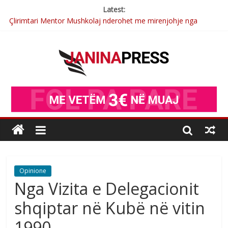
Latest:
Çlirimtari Mentor Mushkolaj nderohet me mirenjohje nga
Xhevdet Qeriqi Dega e invalidëve në Fushë Kosovë
Postim me vlera nga artistja e mirëfilltë Mimoza Gjoni
Nga poetja atdhetare Kumrie Shala -BOLL MO
Nga Elmije Ajazi e nderuar
Brahim Çekaj njē veprimtar i respektuar i çeshtjës kombëtare
Opinione
Nga Vizita e Delegacionit
shqiptar në Kubë në vitin
1990