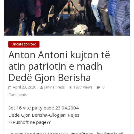
Uncategorized
Anton Antoni kujton të
atin patriotin e madh
Dedë Gjon Berisha
April 23, 2020
Janina Press
1877 Views
0
Comments
Sot 16 vite pa ty babe 23.04.2004
Dedë Gjon Berisha-Gllogjani Pejes
??Pushoft në paqe??
Lexues të nderuar të portalit JaninaPress , kjo familja në