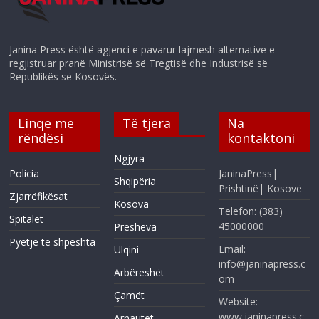
Janina Press është agjenci e pavarur lajmesh alternative e
regjistruar pranë Ministrisë së Tregtisë dhe Industrisë së
Republikës së Kosovës.
Linqe me
Të tjera
Na
rëndësi
kontaktoni
Ngjyra
Policia
JaninaPress|
Shqipëria
Prishtinë| Kosovë
Zjarrëfikësat
Kosova
Telefon: (383)
Spitalet
45000000
Presheva
Pyetje të shpeshta
Email:
Ulqini
info@janinapress.c
Arbëreshët
om
Çamët
Website:
www.janinapress.c
Arnautët