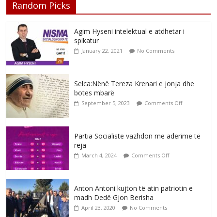
Random Picks
Agim Hyseni intelektual e atdhetar i
spikatur
January 22, 2021
No Comments
Selca:Nënë Tereza Krenari e jonja dhe
botes mbarë
September 5, 2023
Comments Off
Partia Socialiste vazhdon me aderime të
reja
March 4, 2024
Comments Off
Anton Antoni kujton të atin patriotin e
madh Dedë Gjon Berisha
April 23, 2020
No Comments