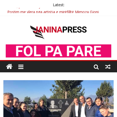
Latest:
Postim me vlera nga artistja e mirëfilltë Mimoza Gjoni
Nga poetja atdhetare Kumrie Shala -BOLL MO
Nga Elmije Ajazi e nderuar
Brahim Çekaj njē veprimtar i respektuar i çeshtjës kombëtare
Sulm , pse të dua ty