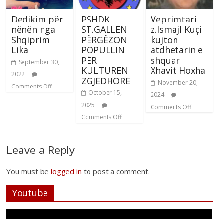
Dedikim për
PSHDK
Veprimtari
nënën nga
ST.GALLEN
z.Ismajl Kuçi
Shqiprim
PËRGËZON
kujton
Lika
POPULLIN
atdhetarin e
PËR
shquar
September 30,
KULTUREN
Xhavit Hoxha
2022
ZGJEDHORE
November 20,
Comments Off
October 15,
2024
2025
Comments Off
Comments Off
Leave a Reply
You must be
logged in
to post a comment.
Youtube