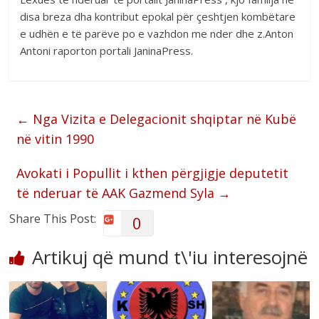
disa breza dha kontribut epokal për çeshtjen kombëtare
e udhën e të parëve po e vazhdon me nder dhe z.Anton
Antoni raporton portali JaninaPress.
←
Nga Vizita e Delegacionit shqiptar në Kubë
në vitin 1990
Avokati i Popullit i kthen përgjigje deputetit
të nderuar të AAK Gazmend Syla
→
Share This Post:
0
Artikuj që mund t\'iu interesojnë