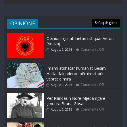
OPINIONE
Shfaq të gjitha
Opinion nga atdhetari i shquar Veton
Binakaj
Comments Off
August 2, 2026
Imami atdhetar humanist Besim
Halilaj falenderon bëmiresit për
veprat e mira
Comments Off
August 2, 2026
Për Rilindasin Ndre Mjeda nga e
çmuara Bruna Gosa
Comments Off
August 2, 2026