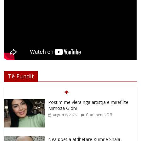
Të Fundit
Postim me vlera nga artistja e mirëfilltë
Mimoza Gjoni
Comments Off
August 6, 2026
Nga poetja atdhetare Kumrie Shala -