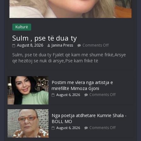
Kulturë
Sulm , pse të dua ty
August 8, 2026
Janina Press
Comments Off
Sulm, pse të dua ty Fjalët që kam më shumë frikë,Arsye
që hezitoj se nuk di arsye,Pse kam frikë të
Postim me vlera nga artistja e
mirëfilltë Mimoza Gjoni
Comments Off
August 6, 2026
Nga poetja atdhetare Kumrie Shala -
BOLL MO
Comments Off
August 6, 2026