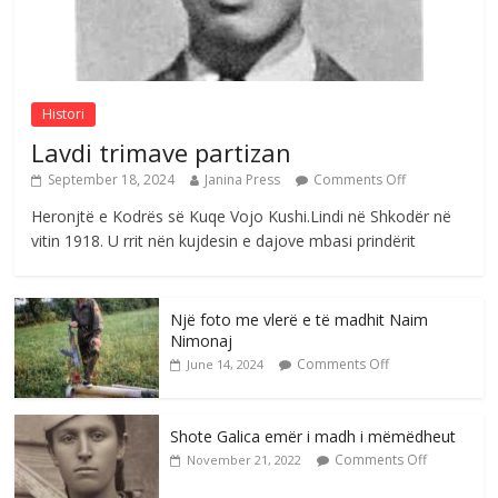
Sulm , pse të dua ty
Comments Off
August 8, 2026
Histori
Lavdi trimave partizan
September 18, 2024
Janina Press
Comments Off
Heronjtë e Kodrës së Kuqe Vojo Kushi.Lindi në Shkodër në
vitin 1918. U rrit nën kujdesin e dajove mbasi prindërit
Një foto me vlerë e të madhit Naim
Nimonaj
Comments Off
June 14, 2024
Shote Galica emër i madh i mëmëdheut
Comments Off
November 21, 2022