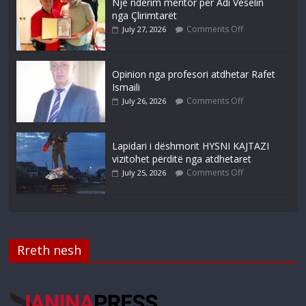
Një nderim meritor për Adi Veselin
nga Çlirimtarët
Comments Off
July 27, 2026
Opinion nga profesori atdhetar Rafet
Ismaili
Comments Off
July 26, 2026
Lapidari i dëshmorit HYSNI KAJTAZI
vizitohet përditë nga atdhetaret
Comments Off
July 25, 2026
Rreth nesh