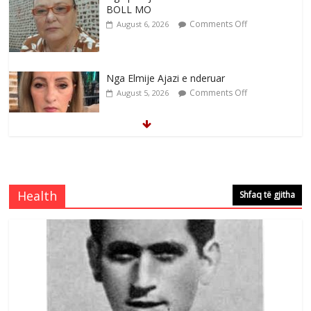
BOLL MO
Comments Off
August 6, 2026
Nga Elmije Ajazi e nderuar
Comments Off
August 5, 2026
Brahim Çekaj njē veprimtar i respektuar i
çeshtjës kombëtare
Comments Off
August 5, 2026
Health
Shfaq të gjitha
Çlirimtari Mentor Mushkolaj nderohet
me mirenjohje nga Xhevdet Qeriqi Dega
e invalidëve në Fushë Kosovë
Comments Off
August 4, 2026