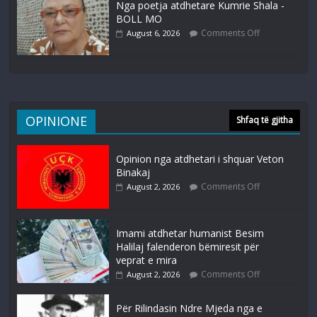
Nga poetja atdhetare Kumrie Shala -
BOLL MO
Comments Off
August 6, 2026
OPINIONE
Shfaq të gjitha
Opinion nga atdhetari i shquar Veton
Binakaj
Comments Off
August 2, 2026
Imami atdhetar humanist Besim
Halilaj falenderon bëmiresit për
veprat e mira
Comments Off
August 2, 2026
Për Rilindasin Ndre Mjeda nga e