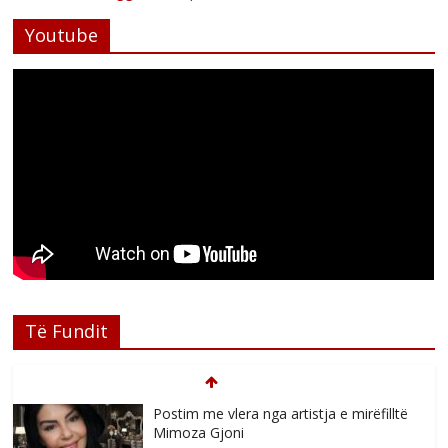
Youtube
Postim me vlera nga artistja e mirëfilltë
Të Fundit
Mimoza Gjoni
Comments Off
August 6, 2026
Nga poetja atdhetare Kumrie Shala -