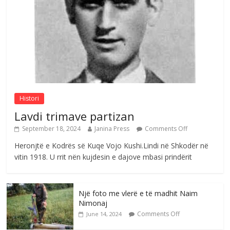
Sulm , pse të dua ty
Comments Off
August 8, 2026
Histori
Lavdi trimave partizan
September 18, 2024
Janina Press
Comments Off
Heronjtë e Kodrës së Kuqe Vojo Kushi.Lindi në Shkodër në
vitin 1918. U rrit nën kujdesin e dajove mbasi prindërit
Një foto me vlerë e të madhit Naim
Nimonaj
Comments Off
June 14, 2024