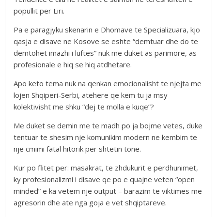
popullit per Liri.
Pa e paragjyku skenarin e Dhomave te Specializuara, kjo
qasja e disave ne Kosove se eshte “demtuar dhe do te
demtohet imazhi i luftes” nuk me duket as parimore, as
profesionale e hiq se hiq atdhetare.
Apo keto tema nuk na qenkan emocionalisht te njejta me
lojen Shqiperi-Serbi, atehere qe kem tu ja msy
kolektivisht me shku “dej te molla e kuqe”?
Me duket se demin me te madh po ja bojme vetes, duke
tentuar te shesim nje komunikim modern ne kembim te
nje cmimi fatal hitorik per shtetin tone.
Kur po flitet per: masakrat, te zhdukurit e perdhunimet,
ky profesionalizmi i disave qe po e quajne veten “open
minded” e ka vetem nje output – barazim te viktimes me
agresorin dhe ate nga goja e vet shqiptareve.