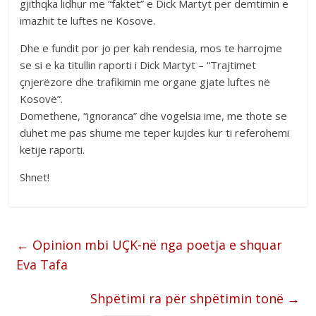
gjithqka lidhur me “faktet” e Dick Martyt per demtimin e
imazhit te luftes ne Kosove.
Dhe e fundit por jo per kah rendesia, mos te harrojme
se si e ka titullin raporti i Dick Martyt – “Trajtimet
çnjerëzore dhe trafikimin me organe gjate luftes në
Kosovë”.
Domethene, “ignoranca” dhe vogelsia ime, me thote se
duhet me pas shume me teper kujdes kur ti referohemi
ketije raporti.
Shnet!
←
Opinion mbi UÇK-në nga poetja e shquar
Eva Tafa
Shpëtimi ra për shpëtimin tonë
→