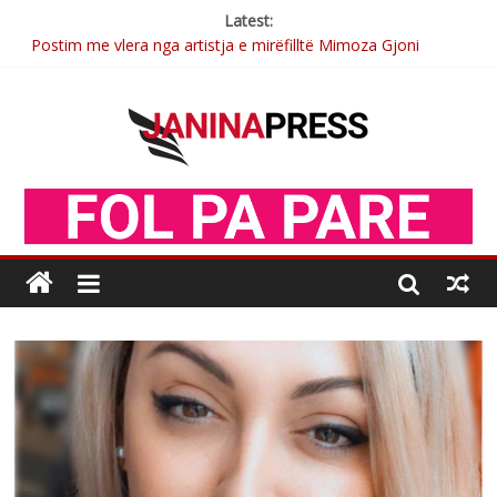
Latest:
Postim me vlera nga artistja e mirëfilltë Mimoza Gjoni
Nga poetja atdhetare Kumrie Shala -BOLL MO
Nga Elmije Ajazi e nderuar
Brahim Çekaj njē veprimtar i respektuar i çeshtjës kombëtare
Sulm , pse të dua ty