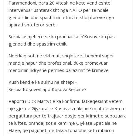
Paramendoni, para 20 vitesh ne kete vend eshte
intervenuar ushtarakisht nga NATO per te ndale
gjenocidin dhe spastrimin etnik te shqiptareve nga
aparati shteteror serb.
Serbia asnjehere se ka pranuar se n’Kosove ka pas
gjenocid dhe spastrim etnik.
Nderkaq sot, ne viktimat, shqiptaret behemi super
mendje hapur dhe profesional, duke promovuar
mendimin ndryshe permes barazimit te krimeve.
Kush kend e ka sulmu ne shtepi –
Serbia Kosoven apo Kosova Serbine?!
Raporti i Dick Martyt e ka konfirmu fatkeqesisht vetem
nje gje: qe Gjykatat e Kosoves nuk jane mjaftueshem te
pergatitura per te trajtuar dosje per krimet e supozuara
te luftes, prandaj sot e kemi nje Gjykate Speciale ne
Hage, qe paguhet me taksa tona dhe ketu mbaron