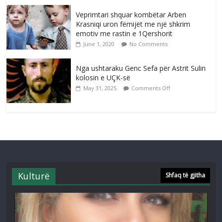
Veprimtari shquar kombëtar Arben
Krasniqi uron fëmijët me një shkrim
emotiv me rastin e 1Qershorit
June 1, 2020
No Comments
Nga ushtaraku Genc Sefa për Astrit Sulin
kolosin e UÇK-së
May 31, 2025
Comments Off
Kulturë
Shfaq të gjitha