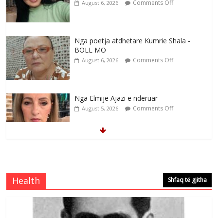
BOLL MO
Comments Off
August 6, 2026
Nga Elmije Ajazi e nderuar
Comments Off
August 5, 2026
Brahim Çekaj njē veprimtar i respektuar i
çeshtjës kombëtare
Comments Off
August 5, 2026
Çlirimtari Mentor Mushkolaj nderohet
me mirenjohje nga Xhevdet Qeriqi Dega
Health
Shfaq të gjitha
e invalidëve në Fushë Kosovë
Comments Off
August 4, 2026