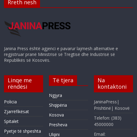
Rreth nesh
Janina Press është agjenci e pavarur lajmesh alternative e
regjistruar pranë Ministrisë së Tregtisë dhe Industrisë së
Republikës së Kosovës.
Linqe me
Të tjera
Na
rëndësi
kontaktoni
Ngjyra
Policia
JaninaPress|
Shqipëria
Prishtinë| Kosovë
Zjarrëfikësat
Kosova
Telefon: (383)
Spitalet
45000000
Presheva
Pyetje të shpeshta
Email:
Ulqini