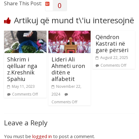
Share This Post:
0
Artikuj që mund t\'iu interesojnë
Qëndron
Kastrati në
garë përsëri
August 22, 2025
Shkrim i
Lideri Ali
qëlluar nga
Ahmeti uron
Comments Off
z.Kreshnik
ditën e
Spahiu
alfabetit
May 11, 2023
November 22,
Comments Off
2024
Comments Off
Leave a Reply
You must be
logged in
to post a comment.