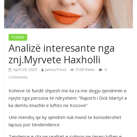
Politikë
Analizë interesante nga
znj.Myrvete Haxholli
April 28, 2020
Janina Press
1538 Views
0
Comments
Koheve te fundit shpesh me ka ra me degju qendrimin e
njejte nga persona te ndryshem: “Raporti i Dick Martyt e
ka demtu imazhin e luftes ne Kosove”.
Une mendoj qe ky qendrim nuk mund te konsiderohet
lapsus por tendendence.
Tendence e cila ne realitet e sulmon ne teresi luften e