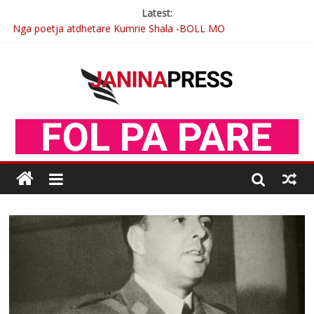
Latest:
Nga poetja atdhetare Kumrie Shala -BOLL MO
Nga Elmije Ajazi e nderuar
Brahim Çekaj njē veprimtar i respektuar i çeshtjës kombëtare
Çlirimtari Mentor Mushkolaj nderohet me mirenjohje nga
Xhevdet Qeriqi Dega e invalidëve në Fushë Kosovë
Postim me vlera nga artistja e mirëfilltë Mimoza Gjoni