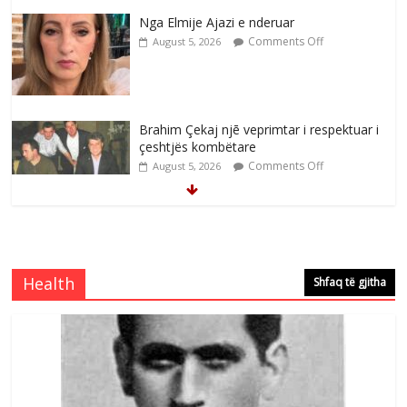
Brahim Çekaj njē veprimtar i respektuar i
çeshtjës kombëtare
Comments Off
August 5, 2026
Çlirimtari Mentor Mushkolaj nderohet
me mirenjohje nga Xhevdet Qeriqi Dega
e invalidëve në Fushë Kosovë
Comments Off
August 4, 2026
Çlirimtari Agron Gërvalla me takime pune
në atdhe të shoqerisë Levizja
Comments Off
August 3, 2026
Health
Shfaq të gjitha
Postim me vlera nga artistja e mirëfilltë
Mimoza Gjoni
Comments Off
August 6, 2026