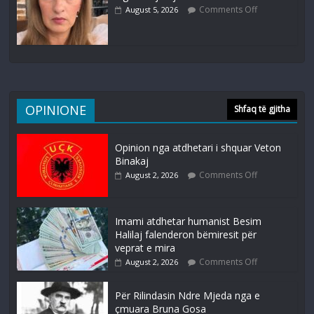
Comments Off
August 5, 2026
OPINIONE
Shfaq të gjitha
Opinion nga atdhetari i shquar Veton
Binakaj
Comments Off
August 2, 2026
Imami atdhetar humanist Besim
Halilaj falenderon bëmiresit për
veprat e mira
Comments Off
August 2, 2026
Për Rilindasin Ndre Mjeda nga e
çmuara Bruna Gosa