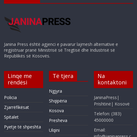
Janina Press është agjenci e pavarur lajmesh alternative e
regjistruar pranë Ministrisë së Tregtisë dhe Industrisë së
Republikës së Kosovës.
Linqe me
Të tjera
Na
rëndësi
kontaktoni
Ngjyra
Policia
JaninaPress|
Shqipëria
Prishtinë| Kosovë
Zjarrëfikësat
Kosova
Telefon: (383)
Spitalet
45000000
Presheva
Pyetje të shpeshta
Email:
Ulqini
info@janinapress.c