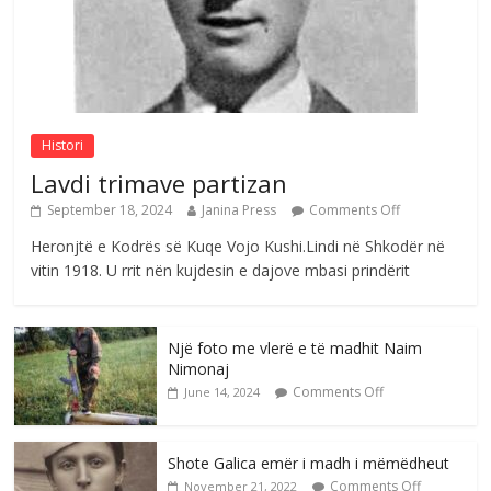
Nga poetja atdhetare Kumrie Shala -
BOLL MO
Comments Off
August 6, 2026
Histori
Lavdi trimave partizan
September 18, 2024
Janina Press
Comments Off
Heronjtë e Kodrës së Kuqe Vojo Kushi.Lindi në Shkodër në
vitin 1918. U rrit nën kujdesin e dajove mbasi prindërit
Një foto me vlerë e të madhit Naim
Nimonaj
Comments Off
June 14, 2024
Shote Galica emër i madh i mëmëdheut
Comments Off
November 21, 2022