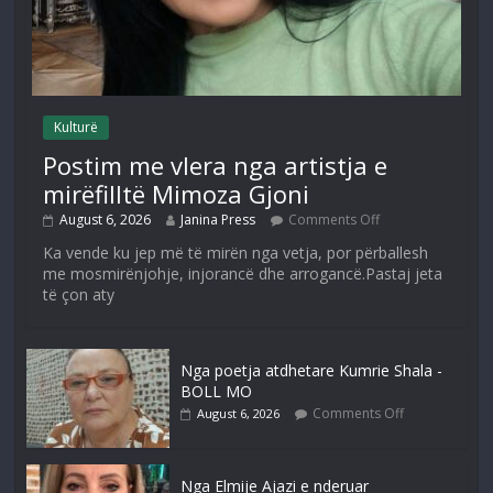
Kulturë
Postim me vlera nga artistja e
mirëfilltë Mimoza Gjoni
August 6, 2026
Janina Press
Comments Off
Ka vende ku jep më të mirën nga vetja, por përballesh
me mosmirënjohje, injorancë dhe arrogancë.Pastaj jeta
të çon aty
Nga poetja atdhetare Kumrie Shala -
BOLL MO
Comments Off
August 6, 2026
Nga Elmije Ajazi e nderuar