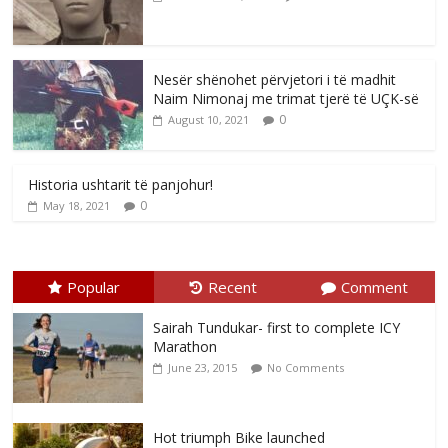
Nesër shënohet përvjetori i të madhit
Naim Nimonaj me trimat tjerë të UÇK-së
0
August 10, 2021
Historia ushtarit të panjohur!
0
May 18, 2021
Popular
Recent
Comment
Sairah Tundukar- first to complete ICY
Marathon
June 23, 2015
No Comments
Hot triumph Bike launched