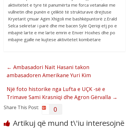
aktivitetet e tyre të panumërta me forca vetanake me
vullnetin dhe punën e çeliktë të strukturave drejtuse
Kryetarit çmuar Agim Xhigoli me bashkëpuntorë z.Erald
Selca sekretar i parë dhe me bacen Syle Qeriqi etj po e
mbajnë larte e me larte emrin e Enver Hoxhes dhe po
mbajne gjalle ne kujtese aktivitetet kombëtare
←
Ambasadori Nait Hasani takon
ambasadoren Amerikane Yuri Kim
Një foto historike nga Lufta e UÇK -së e
Trimave Sami Krasniqi dhe Agron Gërvalla
→
Share This Post:
0
Artikuj që mund t\'iu interesojnë