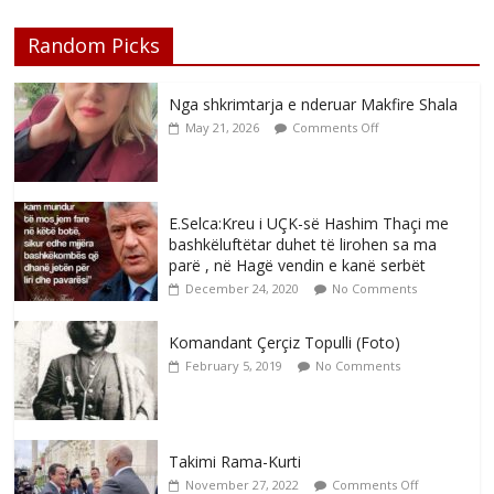
Random Picks
Nga shkrimtarja e nderuar Makfire Shala
May 21, 2026
Comments Off
E.Selca:Kreu i UÇK-së Hashim Thaçi me
bashkëluftëtar duhet të lirohen sa ma
parë , në Hagë vendin e kanë serbët
December 24, 2020
No Comments
Komandant Çerçiz Topulli (Foto)
February 5, 2019
No Comments
Takimi Rama-Kurti
November 27, 2022
Comments Off