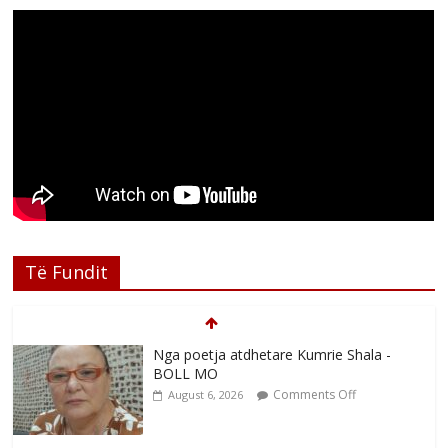
Të Fundit
Nga Elmije Ajazi e nderuar
Comments Off
August 5, 2026