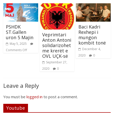
PSHDK
Baci Kadri
ST.Gallen
Rexhepi i
Veprimtari
uron 5 Majin
mungon
Anton Antoni
kombit tonë
May 5, 2025
solidarizohet
December 4,
me krerët e
Comments Off
OVL UÇK-së
2020
0
September 27,
2020
0
Leave a Reply
You must be
logged in
to post a comment.
Youtube