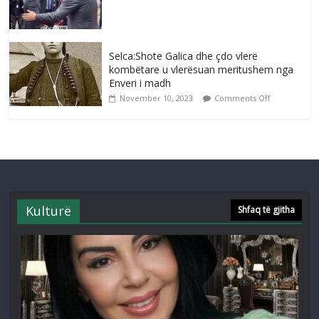
Selca:Shote Galica dhe çdo vlerë
kombëtare u vlerësuan meritushem nga
Enveri i madh
November 10, 2023
Comments Off
Kulturë
Shfaq të gjitha