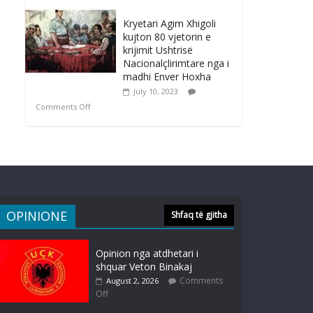
Kryetari Agim Xhigoli
kujton 80 vjetorin e
krijimit Ushtrisë
Nacionalçlirimtare nga i
madhi Enver Hoxha
July 10, 2023
Comments Off
OPINIONE
Shfaq të gjitha
Opinion nga atdhetari i
shquar Veton Binakaj
Comments
August 2, 2026
Off