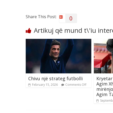
Share This Post:
0
Artikuj që mund t\'iu inte
Chivu një strateg futbolli
Kryetar
Agim Xh
February 15, 2026
Comments Off
mirënjo
Agim Ta
Septembe