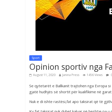
Sport
Opinion sportiv nga Fa
August 11, 2020
Janina Press
1456 Views
0
Se qytetarët e Ballkanit trajtohen nga Evropa s
gjatë hudhjës së shortit për kualifikime në gara
Nuk e di ishte rastësi,fat apo taksirat që të gjith
Ky fat,taksirat nuk duhet kaluar në heshtje pa