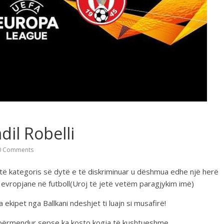
dil Robelli
 Comments
i të kategoris së dytë e të diskriminuar u dëshmua edhe një herë
t evropjane në futboll(Uroj të jetë vetëm paragjykim imë)
a ekipet nga Ballkani ndeshjet ti luajn si musafirë!
 u përmendur sepse ka kosto kogja të kushtueshme