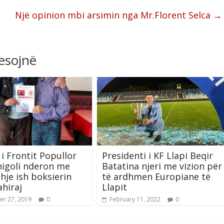
Një opinion mbi arsimin nga Mr.Florent Selca
→
resojnë
 i Frontit Popullor
Presidenti i KF Llapi Beqir
igoli nderon me
Batatina njeri me vizion për
hje ish boksierin
të ardhmen Europiane të
hiraj
Llapit
r 27, 2019
0
February 11, 2022
0