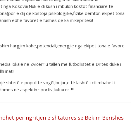
pet nga Kosova(Nuk e di kush i mbulon kostot financiare të
na)por e dij që kostoja psikologjike,fizike dëmton ekipet tona
anash edhe favoret e fushës që ka mikëpritësi!
im hargjim kohe,potenciali,energjie nga ekipet tona e favore
ia lokale në Zvicërr u tallën me futbollistët e Dritës duke i
i inati!
jë shtetë e popull të vogël,bujar,e të lashtë i cili mbahet i
omos në aspektin sportiv,kulturor..!!!
nohet për ngritjen e shtatores së Bekim Berishes