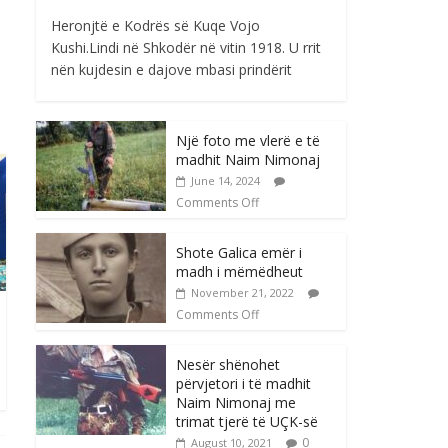
Heronjtë e Kodrës së Kuqe Vojo
Kushi.Lindi në Shkodër në vitin 1918. U rrit
nën kujdesin e dajove mbasi prindërit
Një foto me vlerë e të
madhit Naim Nimonaj
June 14, 2024
Comments Off
Shote Galica emër i
madh i mëmëdheut
November 21, 2022
Comments Off
Nesër shënohet
përvjetori i të madhit
Naim Nimonaj me
trimat tjerë të UÇK-së
0
August 10, 2021