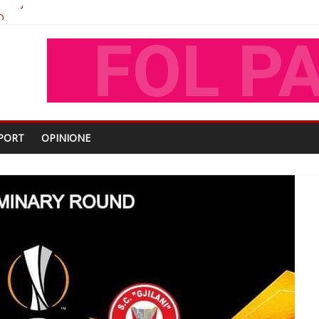
O
shtjës kombëtare
enjohje nga Xhevdet Qeriqi Dega e invalidëve në Fushë Kosovë
oza Gjoni
PORT
OPINIONE