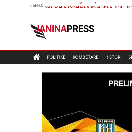
Latest:
Nga poetja atdhetare Kumrie Shala -BOLL M
Nga Elmije Ajazi e nderuar
Brahim Çekaj njē veprimtar i respektuar i çe
Çlirimtari Mentor Mushkolaj nderohet me mir
Postim me vlera nga artistja e mirëfilltë Mim
POLITIKË
KOMBËTARE
HISTORI
S