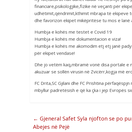
financiare,psikologjike,fizike në veçanti për eki
udhëtimit,qëndrimit,kthimit mbrapa të ekipeve to
dhe favorizon ekipet mikëpritëse tu mos e lanë 
Humbja e kohës me testet e Covid 19
Humbja e kohës me dokumentacion e viza!
Humbja e kohës me akomodim etj etj janë padysh
për ekipet vendase!
Dhe jo vetëm kaq,mbramë vonë disa portale e med
akuzuar se sollën virusin në Zvicërr,kogja më erdh
FC Drita,SC Gjilani dhe FC Prishtina përfaqëspjn n
mbyllur padretësish e që ka çka i jep Evropës sid
←
Gjeneral Safet Syla njofton se po pu
Abejes në Pejë