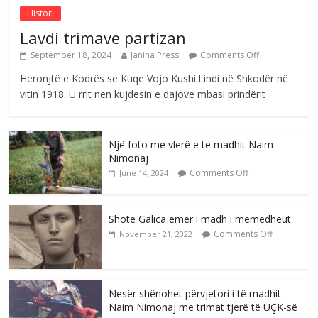
Histori
Lavdi trimave partizan
September 18, 2024
Janina Press
Comments Off
Heronjtë e Kodrës së Kuqe Vojo Kushi.Lindi në Shkodër në
vitin 1918. U rrit nën kujdesin e dajove mbasi prindërit
Një foto me vlerë e të madhit Naim
Nimonaj
Comments Off
June 14, 2024
Shote Galica emër i madh i mëmëdheut
Comments Off
November 21, 2022
Nesër shënohet përvjetori i të madhit
Naim Nimonaj me trimat tjerë të UÇK-së