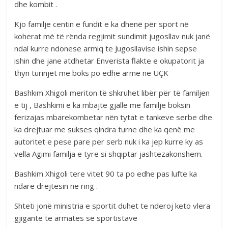
dhe kombit .
Kjo familje centin e fundit e ka dhenë për sport në
koherat më të rënda regjimit sundimit jugosllav nuk janë
ndal kurre ndonese armiq te Jugosllavise ishin sepse
ishin dhe jane atdhetar Enverista flakte e okupatorit ja
thyn turinjet me boks po edhe arme në UÇK
Bashkim Xhigoli meriton të shkruhet libër për të familjen
e tij , Bashkimi e ka mbajte gjalle me familje boksin
ferizajas mbarekombetar nën tytat e tankeve serbe dhe
ka drejtuar me sukses qindra turne dhe ka qenë me
autoritet e pese pare per serb nuk i ka jep kurre ky as
vella Agimi familja e tyre si shqiptar jashtezakonshem.
Bashkim Xhigoli tere vitet 90 ta po edhe pas lufte ka
ndare drejtesin ne ring .
Shteti jonë ministria e sportit duhet te nderoj keto vlera
gjigante te armates se sportistave