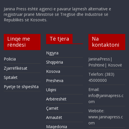
Janina Press është agjenci e pavarur lajmesh alternative e
regjistruar pranë Ministrisë së Tregtisë dhe Industrisë së
Republikës së Kosovës.
Linqe me
Të tjera
Na
rëndësi
kontaktoni
Ngjyra
Policia
JaninaPress|
Shqipëria
Prishtinë| Kosovë
Zjarrëfikësat
Kosova
Telefon: (383)
Spitalet
45000000
Presheva
Pyetje të shpeshta
Email:
Ulqini
info@janinapress.c
Arbëreshët
om
Çamët
Website:
www.janinapress.c
Arnautët
om
Maqedonia