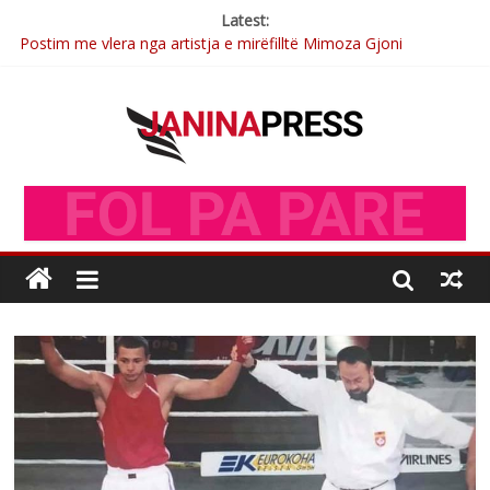
Latest:
Postim me vlera nga artistja e mirëfilltë Mimoza Gjoni
Nga poetja atdhetare Kumrie Shala -BOLL MO
Nga Elmije Ajazi e nderuar
Brahim Çekaj njē veprimtar i respektuar i çeshtjës kombëtare
Çlirimtari Mentor Mushkolaj nderohet me mirenjohje nga
Xhevdet Qeriqi Dega e invalidëve në Fushë Kosovë