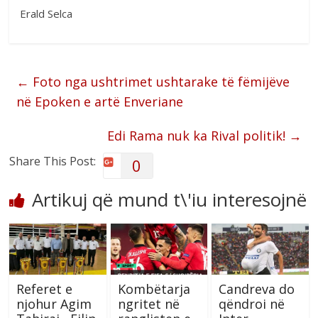
Erald Selca
←
Foto nga ushtrimet ushtarake të fëmijëve
në Epoken e artë Enveriane
Edi Rama nuk ka Rival politik!
→
Share This Post:
0
Artikuj që mund t\'iu interesojnë
Referet e
Kombëtarja
Candreva do
njohur Agim
ngritet në
qëndroi në