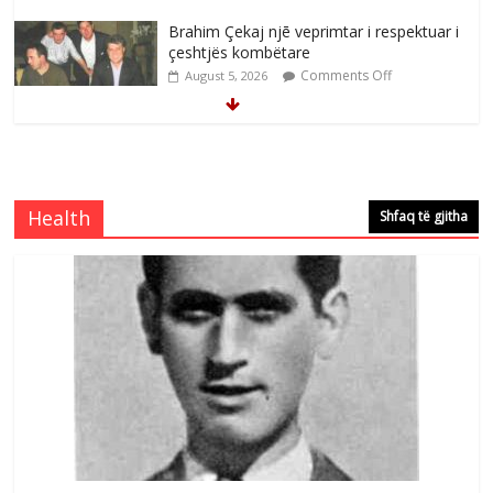
Brahim Çekaj njē veprimtar i respektuar i
çeshtjës kombëtare
Comments Off
August 5, 2026
Çlirimtari Mentor Mushkolaj nderohet
me mirenjohje nga Xhevdet Qeriqi Dega
e invalidëve në Fushë Kosovë
Health
Shfaq të gjitha
Comments Off
August 4, 2026
Çlirimtari Agron Gërvalla me takime pune
në atdhe të shoqerisë Levizja
Comments Off
August 3, 2026
Postim me vlera nga artistja e mirëfilltë
Mimoza Gjoni
Comments Off
August 6, 2026