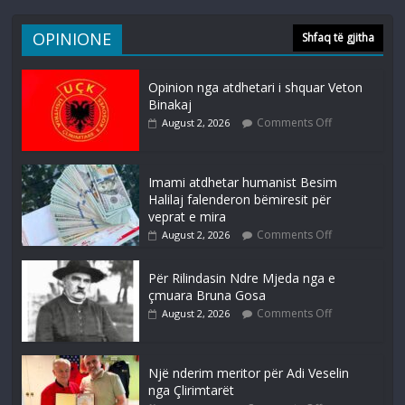
OPINIONE
Shfaq të gjitha
Opinion nga atdhetari i shquar Veton
Binakaj
Comments Off
August 2, 2026
Imami atdhetar humanist Besim
Halilaj falenderon bëmiresit për
veprat e mira
Comments Off
August 2, 2026
Për Rilindasin Ndre Mjeda nga e
çmuara Bruna Gosa
Comments Off
August 2, 2026
Një nderim meritor për Adi Veselin
nga Çlirimtarët