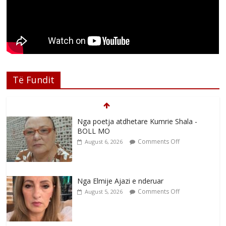
Të Fundit
Nga poetja atdhetare Kumrie Shala -
BOLL MO
Comments Off
August 6, 2026
Nga Elmije Ajazi e nderuar
Comments Off
August 5, 2026