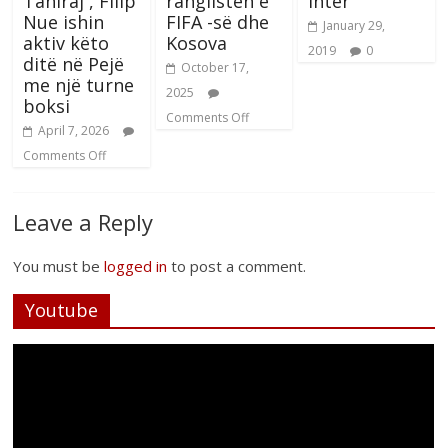
Tahiraj , Filip
ranglisten e
Inter
Nue ishin
FIFA -së dhe
January 29,
aktiv këto
Kosova
2019
0
ditë në Pejë
October 17,
me një turne
2025
boksi
Comments Off
April 7, 2026
Comments Off
Leave a Reply
You must be
logged in
to post a comment.
Youtube