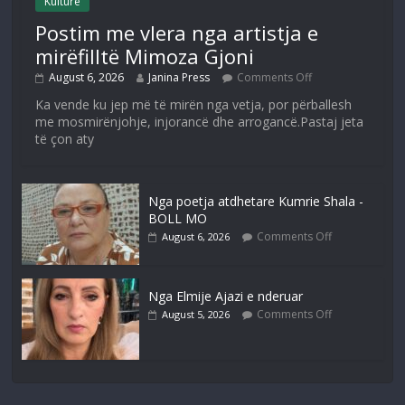
Kulturë
Postim me vlera nga artistja e
mirëfilltë Mimoza Gjoni
August 6, 2026
Janina Press
Comments Off
Ka vende ku jep më të mirën nga vetja, por përballesh
me mosmirënjohje, injorancë dhe arrogancë.Pastaj jeta
të çon aty
Nga poetja atdhetare Kumrie Shala -
BOLL MO
Comments Off
August 6, 2026
Nga Elmije Ajazi e nderuar
Comments Off
August 5, 2026