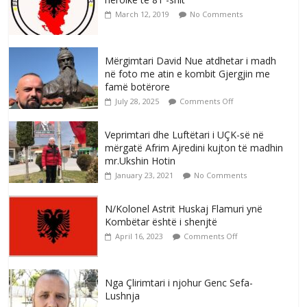
March 12, 2019
No Comments
Mërgimtari David Nue atdhetar i madh
në foto me atin e kombit Gjergjin me
famë botërore
July 28, 2025
Comments Off
Veprimtari dhe Luftëtari i UÇK-së në
mërgatë Afrim Ajredini kujton të madhin
mr.Ukshin Hotin
January 23, 2021
No Comments
N/Kolonel Astrit Huskaj Flamuri ynë
Kombëtar është i shenjtë
April 16, 2023
Comments Off
Nga Çlirimtari i njohur Genc Sefa-
Lushnja