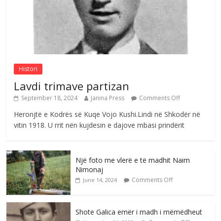
Sulm , pse të dua ty
Comments Off
August 8, 2026
Histori
Lavdi trimave partizan
September 18, 2024
Janina Press
Comments Off
Heronjtë e Kodrës së Kuqe Vojo Kushi.Lindi në Shkodër në
vitin 1918. U rrit nën kujdesin e dajove mbasi prindërit
Një foto me vlerë e të madhit Naim
Nimonaj
Comments Off
June 14, 2024
Shote Galica emër i madh i mëmëdheut