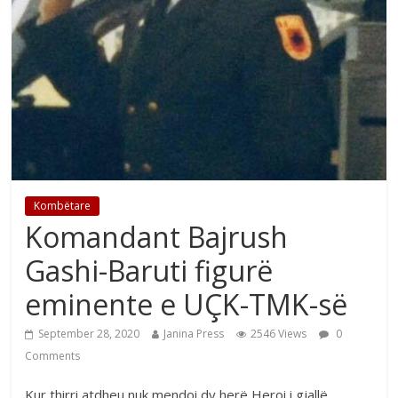
Kombëtare
Komandant Bajrush
Gashi-Baruti figurë
eminente e UÇK-TMK-së
September 28, 2020
Janina Press
2546 Views
0
Comments
Kur thirri atdheu nuk mendoi dy herë Heroi i gjallë