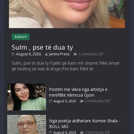
Kulturë
Sulm , pse të dua ty
August 8, 2026
Janina Press
Comments Off
Sulm, pse të dua ty Fjalët që kam më shumë frikë,Arsye
që hezitoj se nuk di arsye,Pse kam frikë të
Postim me vlera nga artistja e
mirëfilltë Mimoza Gjoni
Comments Off
August 6, 2026
Nga poetja atdhetare Kumrie Shala -
BOLL MO
Comments Off
August 6, 2026