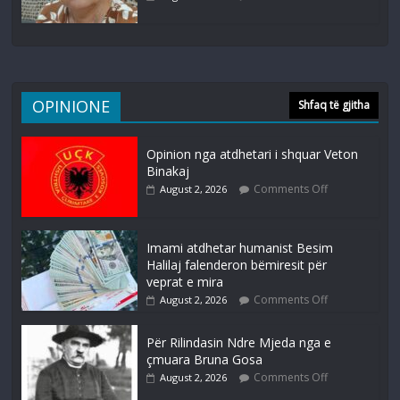
OPINIONE
Shfaq të gjitha
Opinion nga atdhetari i shquar Veton
Binakaj
Comments Off
August 2, 2026
Imami atdhetar humanist Besim
Halilaj falenderon bëmiresit për
veprat e mira
Comments Off
August 2, 2026
Për Rilindasin Ndre Mjeda nga e
çmuara Bruna Gosa
Comments Off
August 2, 2026