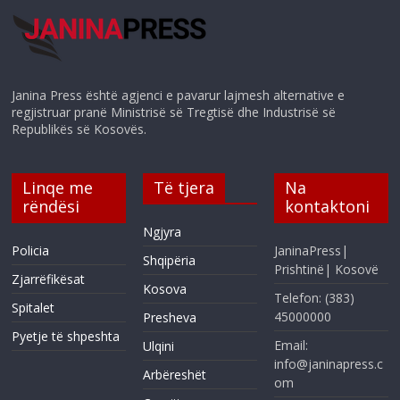
Janina Press është agjenci e pavarur lajmesh alternative e
regjistruar pranë Ministrisë së Tregtisë dhe Industrisë së
Republikës së Kosovës.
Linqe me
Të tjera
Na
rëndësi
kontaktoni
Ngjyra
Policia
JaninaPress|
Shqipëria
Prishtinë| Kosovë
Zjarrëfikësat
Kosova
Telefon: (383)
Spitalet
45000000
Presheva
Pyetje të shpeshta
Email:
Ulqini
info@janinapress.c
Arbëreshët
om