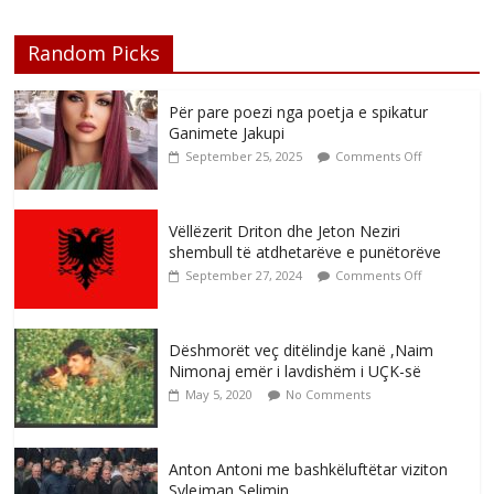
Random Picks
Për pare poezi nga poetja e spikatur
Ganimete Jakupi
September 25, 2025
Comments Off
Vëllëzerit Driton dhe Jeton Neziri
shembull të atdhetarëve e punëtorëve
September 27, 2024
Comments Off
Dëshmorët veç ditëlindje kanë ,Naim
Nimonaj emër i lavdishëm i UÇK-së
May 5, 2020
No Comments
Anton Antoni me bashkëluftëtar viziton
Sylejman Selimin