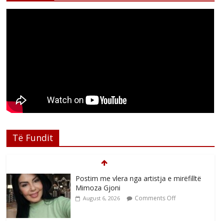
Të Fundit
Postim me vlera nga artistja e mirëfilltë
Mimoza Gjoni
Comments Off
August 6, 2026