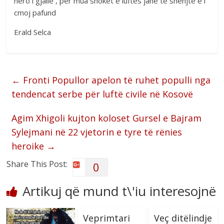
hero i gjallë , për mua shokët e luftës janë të shenjtë e i
cmoj pafund
Erald Selca
←
Fronti Popullor apelon të ruhet populli nga
tendencat serbe për luftë civile në Kosovë
Agim Xhigoli kujton koloset Gursel e Bajram
Sylejmani në 22 vjetorin e tyre të rënies
heroike
→
Share This Post:
0
Artikuj që mund t\'iu interesojnë
Veprimtari
Veç ditëlindje