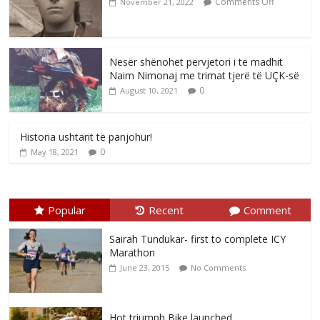
Comments Off
November 21, 2022
Nesër shënohet përvjetori i të madhit
Naim Nimonaj me trimat tjerë të UÇK-së
0
August 10, 2021
Historia ushtarit të panjohur!
0
May 18, 2021
Popular
Recent
Comment
Sairah Tundukar- first to complete ICY
Marathon
June 23, 2015
No Comments
Hot triumph Bike launched