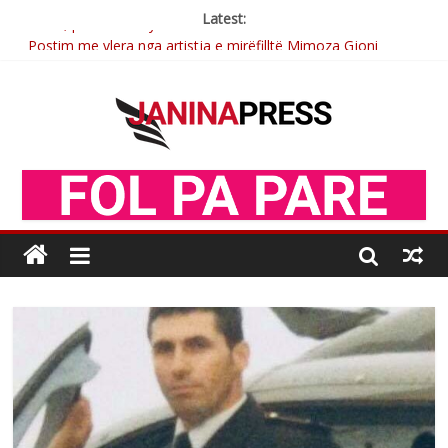
Latest:
Postim me vlera nga artistja e mirëfilltë Mimoza Gjoni
Nga poetja atdhetare Kumrie Shala -BOLL MO
Nga Elmije Ajazi e nderuar
Brahim Çekaj njē veprimtar i respektuar i çeshtjës kombëtare
Sulm , pse të dua ty