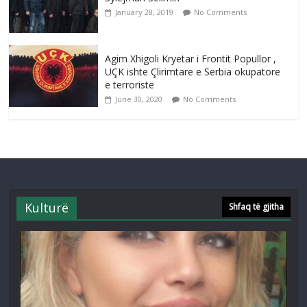
January 28, 2019
No Comments
Agim Xhigoli Kryetar i Frontit Popullor ,
UÇK ishte Çlirimtare e Serbia okupatore
e terroriste
June 30, 2020
No Comments
Kulturë
Shfaq të gjitha