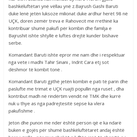
bashkëluftëtari ynë vëllau ynë z.Bajrush Gashi Baruti
duke lenë jetën luksoze milionat duke ardhur herët 98 në
UÇK, doren zemër treva e Rahovecit me rrethinë ka
kontribuar shumë pakufi për kombin dhe familja e
Bajrushit ishte shtyllë e luftes drejtë kunder bishave
serbe.
Komandant Baruti ishte epror me nam dhe i respektuar
nga vete i madhi Tahir Sinani , Indrit Cara etj sot
dëshmor të kombit tonë .
Komandant Baruti gjithë jetën kombin e pati të parin dhe
paslufte me trimat e UÇK ruajti popullin nga ruset , dha
kontribut madh në rindërtim vendit në TMK dhe kurrë
nuk u thye as nga padrejtesitë sepse ka vlera
pakufishme .
Jeton dhe punon me nder është person që e ka ndarë
buken e gojës për shumë bashkëluftëtaret andaj është