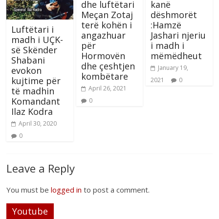
dhe luftëtari
kanë
Meçan Zotaj
dëshmorët
terë kohën i
:Hamzë
Luftëtari i
angazhuar
Jashari njeriu
madh i UÇK-
për
i madh i
së Skënder
Hormovën
mëmëdheut
Shabani
dhe çeshtjen
January 19,
evokon
kombëtare
kujtime për
2021
0
April 26, 2021
të madhin
Komandant
0
Ilaz Kodra
April 30, 2020
0
Leave a Reply
You must be
logged in
to post a comment.
Youtube