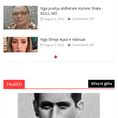
Nga poetja atdhetare Kumrie Shala -
BOLL MO
Comments Off
August 6, 2026
Nga Elmije Ajazi e nderuar
Comments Off
August 5, 2026
Brahim Çekaj njē veprimtar i respektuar i
çeshtjës kombëtare
Comments Off
August 5, 2026
Health
Shfaq të gjitha
Çlirimtari Mentor Mushkolaj nderohet
me mirenjohje nga Xhevdet Qeriqi Dega
e invalidëve në Fushë Kosovë
Comments Off
August 4, 2026