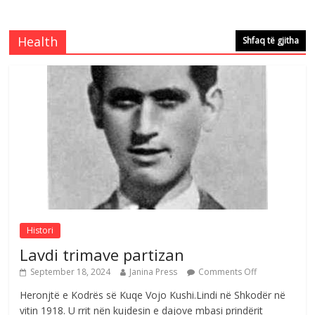
Çlirimtari Mentor Mushkolaj nderohet
me mirenjohje nga Xhevdet Qeriqi Dega
e invalidëve në Fushë Kosovë
Health
Shfaq të gjitha
Comments Off
August 4, 2026
Çlirimtari Agron Gërvalla me takime pune
në atdhe të shoqerisë Levizja
Comments Off
August 3, 2026
Postim me vlera nga artistja e mirëfilltë
Mimoza Gjoni
Comments Off
August 6, 2026
Histori
Lavdi trimave partizan
September 18, 2024
Janina Press
Comments Off
Heronjtë e Kodrës së Kuqe Vojo Kushi.Lindi në Shkodër në
vitin 1918. U rrit nën kujdesin e dajove mbasi prindërit