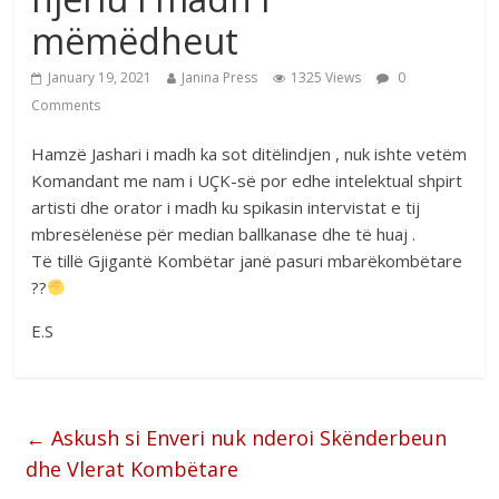
mëmëdheut
January 19, 2021
Janina Press
1325 Views
0
Comments
Hamzë Jashari i madh ka sot ditëlindjen , nuk ishte vetëm
Komandant me nam i UÇK-së por edhe intelektual shpirt
artisti dhe orator i madh ku spikasin intervistat e tij
mbresëlenëse për median ballkanase dhe të huaj .
Të tillë Gjigantë Kombëtar janë pasuri mbarëkombëtare
??
E.S
←
Askush si Enveri nuk nderoi Skënderbeun
dhe Vlerat Kombëtare