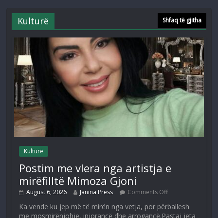
Kulturë
Shfaq të gjitha
Kulturë
Postim me vlera nga artistja e
mirëfilltë Mimoza Gjoni
August 6, 2026
Janina Press
Comments Off
Ka vende ku jep më të mirën nga vetja, por përballesh
me mosmirënjohje, injorancë dhe arrogancë.Pastaj jeta