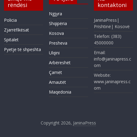
rëndësi
kontaktoni
Ngjyra
Policia
JaninaPress|
Shqipëria
Prishtinë| Kosovë
Zjarrëfikësat
Kosova
Telefon: (383)
Spitalet
45000000
Presheva
Pyetje të shpeshta
Email:
Ulqini
info@janinapress.c
Arbëreshët
om
Çamët
Website:
www.janinapress.c
Arnautët
om
Maqedonia
Copyright 2026,
JaninaPress