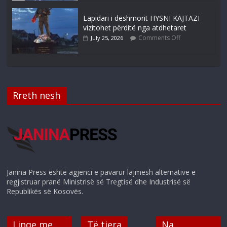
Lapidari i dëshmorit HYSNI KAJTAZI
vizitohet përditë nga atdhetaret
Comments Off
July 25, 2026
Rreth nesh
Janina Press është agjenci e pavarur lajmesh alternative e
regjistruar pranë Ministrisë së Tregtisë dhe Industrisë së
Republikës së Kosovës.
Linqe me
Të tjera
Na