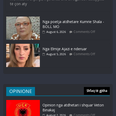
të çon aty
Nga poetja atdhetare Kumrie Shala -
BOLL MO
Comments Off
August 6, 2026
Nga Elmije Ajazi e nderuar
Comments Off
August 5, 2026
OPINIONE
Shfaq të gjitha
Opinion nga atdhetari i shquar Veton
Binakaj
Comments Off
August 2, 2026