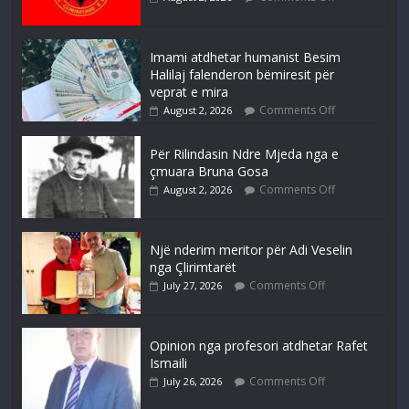
Imami atdhetar humanist Besim
Halilaj falenderon bëmiresit për
veprat e mira
Comments Off
August 2, 2026
Për Rilindasin Ndre Mjeda nga e
çmuara Bruna Gosa
Comments Off
August 2, 2026
Një nderim meritor për Adi Veselin
nga Çlirimtarët
Comments Off
July 27, 2026
Opinion nga profesori atdhetar Rafet
Ismaili
Comments Off
July 26, 2026