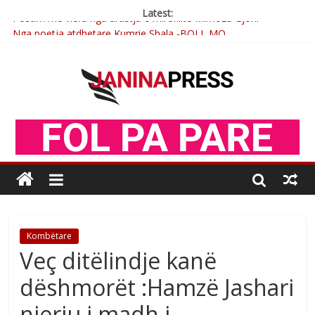
Latest:
Postim me vlera nga artistja e mirëfilltë Mimoza Gjoni
Nga poetja atdhetare Kumrie Shala -BOLL MO
Nga Elmije Ajazi e nderuar
Brahim Çekaj njē veprimtar i respektuar i çeshtjës kombëtare
Çlirimtari Mentor Mushkolaj nderohet me mirenjohje nga
Xhevdet Qeriqi Dega e invalidëve në Fushë Kosovë
Kombëtare
Veç ditëlindje kanë
dëshmorët :Hamzë Jashari
njeriu i madh i