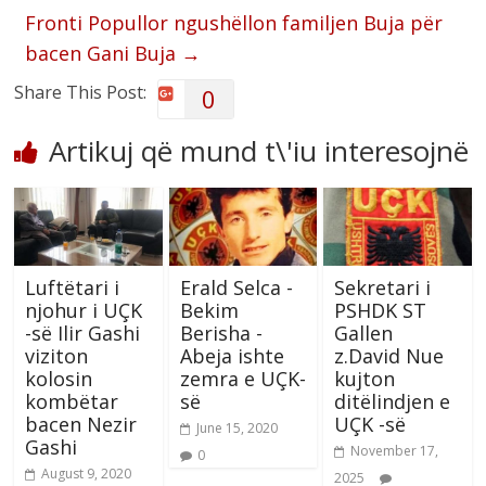
Fronti Popullor ngushëllon familjen Buja për
bacen Gani Buja
→
Share This Post:
0
Artikuj që mund t\'iu interesojnë
Luftëtari i
Erald Selca -
Sekretari i
njohur i UÇK
Bekim
PSHDK ST
-së Ilir Gashi
Berisha -
Gallen
viziton
Abeja ishte
z.David Nue
kolosin
zemra e UÇK-
kujton
kombëtar
së
ditëlindjen e
bacen Nezir
UÇK -së
June 15, 2020
Gashi
November 17,
0
August 9, 2020
2025