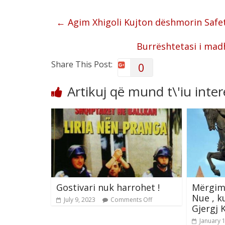
←
Agim Xhigoli Kujton dëshmorin Safe
Burrështetasi i mad
Share This Post:
0
Artikuj që mund t\'iu inte
Gostivari nuk harrohet !
Mërgimt
Nue , k
July 9, 2023
Comments Off
Gjergj 
January 