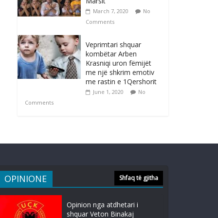
Marsit
March 7, 2020
No
Comments
Veprimtari shquar
kombëtar Arben
Krasniqi uron fëmijët
me një shkrim emotiv
me rastin e 1Qershorit
June 1, 2020
No
Comments
OPINIONE
Shfaq të gjitha
Opinion nga atdhetari i
shquar Veton Binakaj