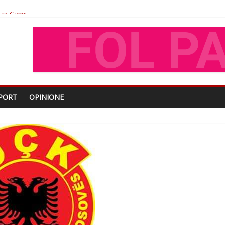
oza Gjoni
O
shtjës kombëtare
PORT
OPINIONE