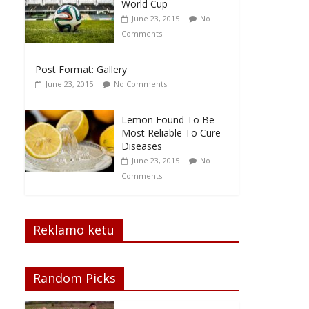
World Cup
June 23, 2015
No
Comments
Post Format: Gallery
June 23, 2015
No Comments
Lemon Found To Be
Most Reliable To Cure
Diseases
June 23, 2015
No
Comments
Reklamo këtu
Random Picks