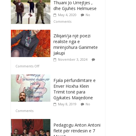
Thuani Jo Urrejtjes ,
dhe Gjuhës Helmuese
May 4, 2020
No
Comments
Ziliqari/ja një poezi
realiste nga e
mirënjohura Ganimete
Jakupi
November 3, 2024
Comments Off
Fjala përfundimtare e
Enver Hoxha Klein
Trimit tonë para
Gjykates Maqedone
May 8, 2019
No
Comments
Pedagogu Anton Antoni
fletë për rëndesin e 7