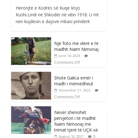
Heronjtë e Kodrës së Kuqe Vojo
Kushi.Lindi në Shkodër në vitin 1918. U rrit
nën kujdesin e dajove mbasi prindërit
Një foto me vlerë e të
madhit Naim Nimonaj
June 14, 2024
Comments Off
Shote Galica emër i
madh i mëmëdheut
November 21, 2022
Comments Off
Nesër shënohet
përvjetori i të madhit
Naim Nimonaj me
trimat tjerë të UÇK-së
0
August 10, 2021