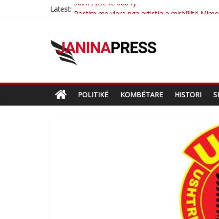
Latest:
Postim me vlera nga artistja e mirëfilltë Mim
Nga poetja atdhetare Kumrie Shala -BOLL M
Nga Elmije Ajazi e nderuar
Brahim Çekaj njē veprimtar i respektuar i çe
Sulm , pse të dua ty
POLITIKË
KOMBËTARE
HISTORI
S