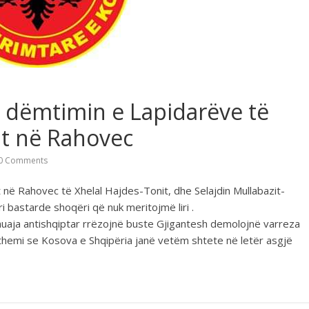
r dëmtimin e Lapidarëve të
t në Rahovec
0 Comments
ë Rahovec të Xhelal Hajdes-Tonit, dhe Selajdin Mullabazit-
 bastarde shoqëri që nuk meritojmë liri .
huaja antishqiptar rrëzojnë buste Gjigantesh demolojnë varreza
emi se Kosova e Shqipëria janë vetëm shtete në letër asgjë