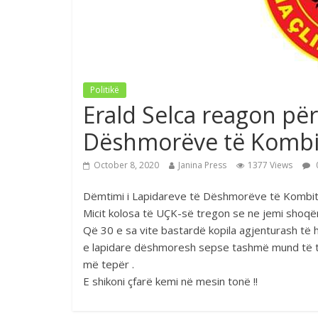
Politikë
Erald Selca reagon pë
Dëshmorëve të Kombi
October 8, 2020
Janina Press
1377 Views
Dëmtimi i Lapidareve të Dëshmorëve të Kombit n
Micit kolosa të UÇK-së tregon se ne jemi shoqëri
Që 30 e sa vite bastardë kopila agjenturash të 
e lapidare dëshmoresh sepse tashmë mund të th
më tepër .
E shikoni çfarë kemi në mesin tonë !!