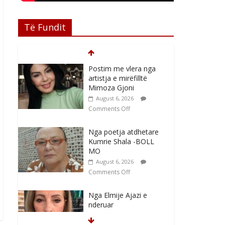
Të Fundit
Postim me vlera nga
artistja e mirëfilltë
Mimoza Gjoni
August 6, 2026
Comments Off
Nga poetja atdhetare
Kumrie Shala -BOLL
MO
August 6, 2026
Comments Off
Nga Elmije Ajazi e
nderuar
August 5, 2026