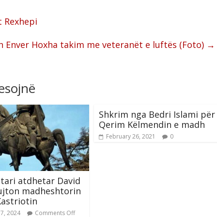
t Rexhepi
h Enver Hoxha takim me veteranët e luftës (Foto)
→
resojnë
Shkrim nga Bedri Islami për
Qerim Këlmendin e madh
February 26, 2021
0
ari atdhetar David
ujton madheshtorin
Kastriotin
17, 2024
Comments Off