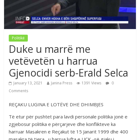
Politikë
Duke u marrë me
vetëvetën u harrua
Gjenocidi serb-Erald Selca
January 13, 2021
Janina Press
1391 Views
0
Comments
REÇAKU LUGINA E LOTËVE DHE DHIMBJES
Të etur për pushtet para lavdi personale politika jonë e
zgjebosur politika e përçarjeve dhe konflikteve ka
harruar Masakren e Reçakut të 15 Janarit 1999 dhe 400
masakra të tjera , u harrua lufta e UÇK -së gjaku i