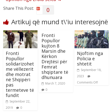
Share This Post:
0
Artikuj që mund t\'iu interesojnë
Fronti
Popullor
kujton 8
Marsin dhe
Fronti
Njoftim nga
Kërkon
Popullor
Policia e
Drejtësi për
solidarizohet
shtetit
Femrat
me vëllezerit
September 18,
shqiptare të
dhe motrat
2023
dhunuara
në Shqipëri
Comments Off
March 7, 2020
pas
termeteve të
0
fundit
September 22,
2019
0