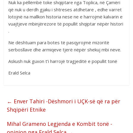
Nuk ka pëllëmbë toke shqiptare nga Toplica, në Çamëri
që nuk u derdh gjaku i shtreses atdhetare , edhe varret
lotojnë na mallkon historia nese ne e harrojmë kalvarin e
vuajtjeve mbinjërezore të popullit shqiptar nëpër histori
.
Ne dështuam para botes të pasqyrojmë mizoritë
serbosllave dhe armiqeve tjerë nëpër shekuj mbi neve.
Askush nuk guxon t’i harrojë tragjeditë e popullit tonë
Erald Selca
←
Enver Tahiri -Dëshmori i UÇK-së që ra për
Shqipëri Etnike
Mihal Grameno Legjenda e Kombit tonë -
opinion nga Erald Selca
→