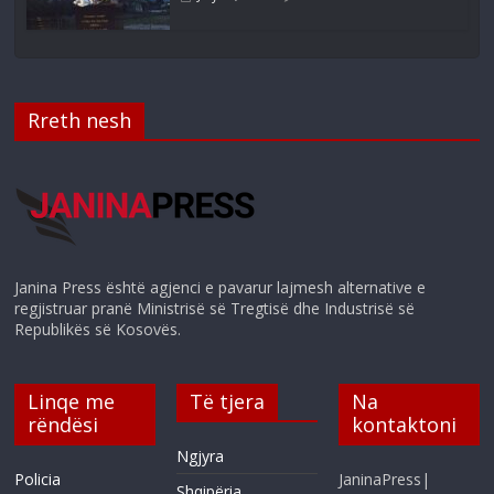
Rreth nesh
Janina Press është agjenci e pavarur lajmesh alternative e
regjistruar pranë Ministrisë së Tregtisë dhe Industrisë së
Republikës së Kosovës.
Linqe me
Të tjera
Na
rëndësi
kontaktoni
Ngjyra
Policia
JaninaPress|
Shqipëria