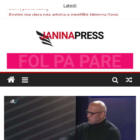
Latest:
Postim me vlera nga artistja e mirëfilltë Mimoza Gjoni
Nga poetja atdhetare Kumrie Shala -BOLL MO
Nga Elmije Ajazi e nderuar
Brahim Çekaj njē veprimtar i respektuar i çeshtjës kombëtare
Sulm , pse të dua ty