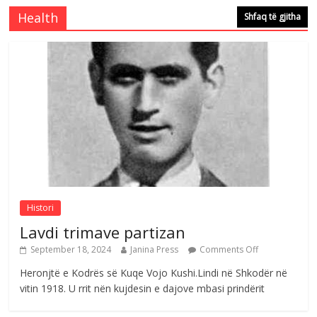
Comments Off
August 5, 2026
Health
Shfaq të gjitha
Çlirimtari Mentor Mushkolaj nderohet
me mirenjohje nga Xhevdet Qeriqi Dega
e invalidëve në Fushë Kosovë
Comments Off
August 4, 2026
Sulm , pse të dua ty
Comments Off
August 8, 2026
Histori
Lavdi trimave partizan
September 18, 2024
Janina Press
Comments Off
Heronjtë e Kodrës së Kuqe Vojo Kushi.Lindi në Shkodër në
vitin 1918. U rrit nën kujdesin e dajove mbasi prindërit