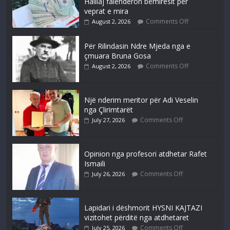
Halilaj falenderon bëmiresit për
veprat e mira
Comments Off
August 2, 2026
Për Rilindasin Ndre Mjeda nga e
çmuara Bruna Gosa
Comments Off
August 2, 2026
Një nderim meritor për Adi Veselin
nga Çlirimtarët
Comments Off
July 27, 2026
Opinion nga profesori atdhetar Rafet
Ismaili
Comments Off
July 26, 2026
Lapidari i dëshmorit HYSNI KAJTAZI
vizitohet përditë nga atdhetaret
Comments Off
July 25, 2026