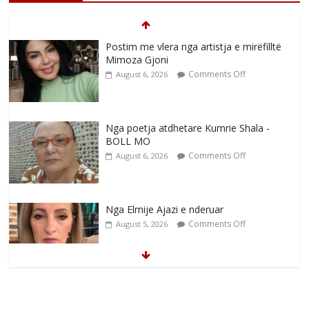
Postim me vlera nga artistja e mirëfilltë
Mimoza Gjoni
Comments Off
August 6, 2026
Nga poetja atdhetare Kumrie Shala -
BOLL MO
Comments Off
August 6, 2026
Nga Elmije Ajazi e nderuar
Comments Off
August 5, 2026
Brahim Çekaj njē veprimtar i respektuar i
çeshtjës kombëtare