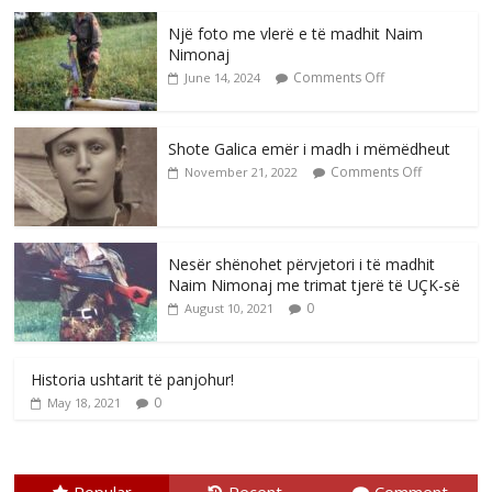
Një foto me vlerë e të madhit Naim
Nimonaj
Comments Off
June 14, 2024
Shote Galica emër i madh i mëmëdheut
Comments Off
November 21, 2022
Nesër shënohet përvjetori i të madhit
Naim Nimonaj me trimat tjerë të UÇK-së
0
August 10, 2021
Historia ushtarit të panjohur!
0
May 18, 2021
Popular
Recent
Comment