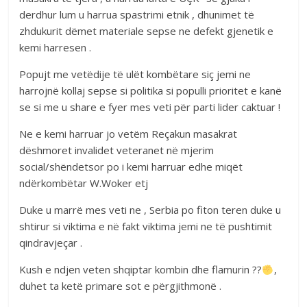
derdhur lum u harrua spastrimi etnik , dhunimet të
zhdukurit dëmet materiale sepse ne defekt gjenetik e
kemi harresen .
Popujt me vetëdije të ulët kombëtare siç jemi ne
harrojnë kollaj sepse si politika si populli prioritet e kanë
se si me u share e fyer mes veti për parti lider caktuar !
Ne e kemi harruar jo vetëm Reçakun masakrat
dëshmoret invalidet veteranet në mjerim
social/shëndetsor po i kemi harruar edhe miqët
ndërkombëtar W.Woker etj
Duke u marrë mes veti ne , Serbia po fiton teren duke u
shtirur si viktima e në fakt viktima jemi ne të pushtimit
qindravjeçar .
Kush e ndjen veten shqiptar kombin dhe flamurin ??
,
duhet ta ketë primare sot e përgjithmonë .