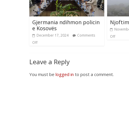
Gjermania ndihmon policin
Njoftim
e Kosovës
Novembe
December 17, 2024
Comments
Off
Off
Leave a Reply
You must be
logged in
to post a comment.