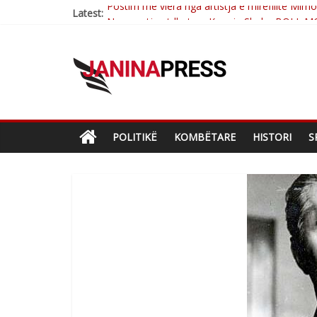
Latest:
Nga poetja atdhetare Kumrie Shala -BOLL M
Nga Elmije Ajazi e nderuar
Brahim Çekaj njē veprimtar i respektuar i çe
Çlirimtari Mentor Mushkolaj nderohet me mir
Postim me vlera nga artistja e mirëfilltë Mim
POLITIKË
KOMBËTARE
HISTORI
S