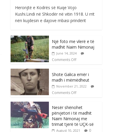
Heronjtë e Kodrës së Kuqe Vojo
Kushi.Lindi në Shkodër në vitin 1918. U rrit
nën kujdesin e dajove mbasi prindërit
Një foto me vlerë e të
madhit Naim Nimonaj
June 14, 2024
Comments Off
Shote Galica emër i
madh i mëmëdheut
November 21, 2022
Comments Off
Nesër shënohet
përvjetori i të madhit
Naim Nimonaj me
trimat tjerë të UÇK-së
0
August 10, 2021