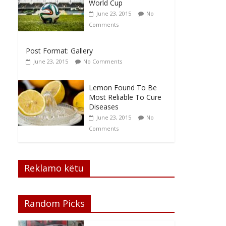
World Cup
June 23, 2015
No
Comments
Post Format: Gallery
June 23, 2015
No Comments
Lemon Found To Be
Most Reliable To Cure
Diseases
June 23, 2015
No
Comments
Reklamo këtu
Random Picks