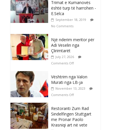
Trimat e Kumanovës
është turp të harrohen -
E.Selca
September 18, 2019
No Comments
Një nderim meritor për
Adi Veselin nga
Çlirimtarët
July 27, 2026
Comments Off
Vështrim nga Valon
Murati nga LB-ja
November 13, 2023
Comments Off
Restoranti Zum Rad
Sindelfingen Stuttgart
me Pronar Paolo
Krasniqi art në vete