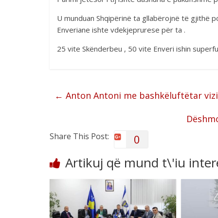
U munduan Shqipërinë ta gllabërojnë të gjithë por
Enveriane ishte vdekjeprurese për ta .
25 vite Skënderbeu , 50 vite Enveri ishin super
←
Anton Antoni me bashkëluftëtar vizi
Dëshmor
Share This Post:
0
Artikuj që mund t\'iu inte