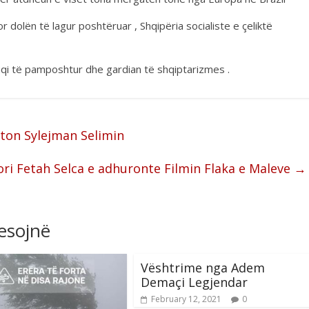
 dolën të lagur poshtëruar , Shqipëria socialiste e çeliktë
fuqi të pamposhtur dhe gardian të shqiptarizmes .
ton Sylejman Selimin
i Fetah Selca e adhuronte Filmin Flaka e Maleve
→
resojnë
Vështrime nga Adem
Demaçi Legjendar
February 12, 2021
0