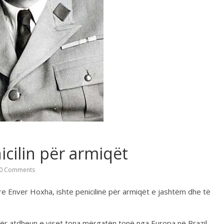
icilin për armiqët
0 Comments
re Enver Hoxha, ishte penicilinë për armiqët e jashtëm dhe të
e për atdheun e viset tona mërgatën tonë nga Europa në Brazil