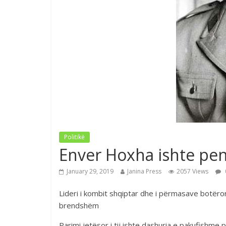
Politikë
Enver Hoxha ishte pen
January 29, 2019
Janina Press
2057 Views
Lideri i kombit shqiptar dhe i përmasave botëro
brendshëm
Parimi jetësor i tij ishte dashuria e pakufishm