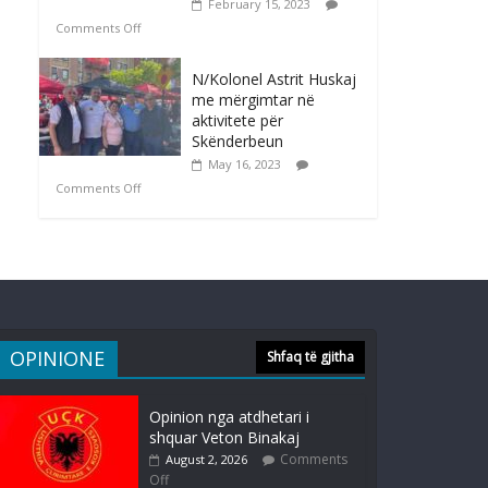
February 15, 2023
Comments Off
N/Kolonel Astrit Huskaj
me mërgimtar në
aktivitete për
Skënderbeun
May 16, 2023
Comments Off
OPINIONE
Shfaq të gjitha
Opinion nga atdhetari i
shquar Veton Binakaj
Comments
August 2, 2026
Off