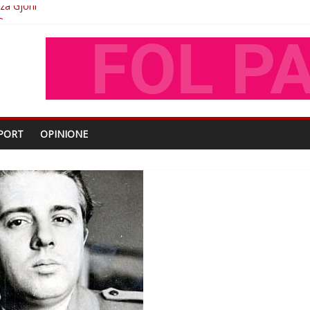
O
shtjës kombëtare
enjohje nga Xhevdet Qeriqi Dega e invalidëve në Fushë Kosovë
oza Gjoni
PORT
OPINIONE