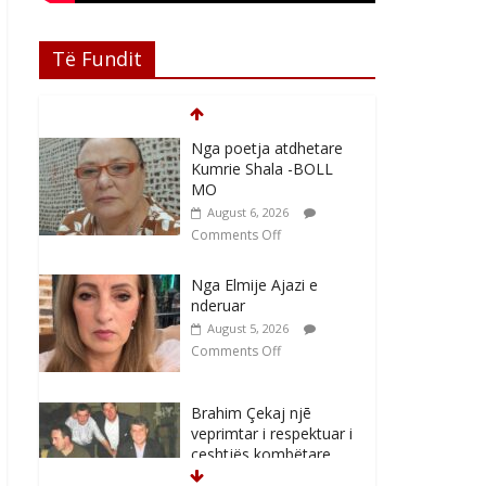
Të Fundit
Nga poetja atdhetare
Kumrie Shala -BOLL
MO
August 6, 2026
Comments Off
Nga Elmije Ajazi e
nderuar
August 5, 2026
Comments Off
Brahim Çekaj njē
veprimtar i respektuar i
çeshtjës kombëtare
August 5, 2026