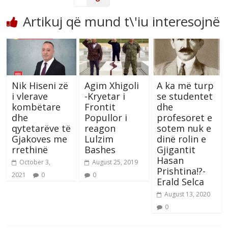
Artikuj që mund t\'iu interesojnë
Nik Hiseni zë
Agim Xhigoli
A ka më turp
i vlerave
-Kryetar i
se studentet
kombëtare
Frontit
dhe
dhe
Popullor i
profesoret e
qytetarëve të
reagon
sotem nuk e
Gjakoves me
Lulzim
dinë rolin e
rrethinë
Bashes
Gjigantit
Hasan
October 3,
August 25, 2019
Prishtina!?-
2021
0
0
Erald Selca
August 13, 2020
0