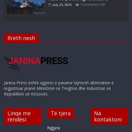
Comments Off
July 25, 2026
Rreth nesh
Janina Press është agjenci e pavarur lajmesh alternative e
regjistruar pranë Ministrisë së Tregtisë dhe Industrisë së
Republikës së Kosovës.
Linqe me
Të tjera
Na
rëndësi
kontaktoni
Ngjyra