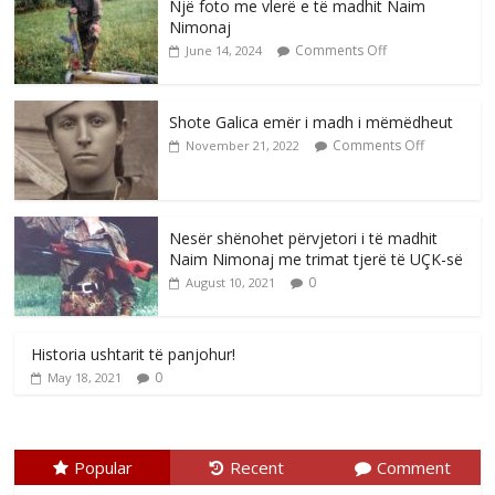
Një foto me vlerë e të madhit Naim
Nimonaj
Comments Off
June 14, 2024
Shote Galica emër i madh i mëmëdheut
Comments Off
November 21, 2022
Nesër shënohet përvjetori i të madhit
Naim Nimonaj me trimat tjerë të UÇK-së
0
August 10, 2021
Historia ushtarit të panjohur!
0
May 18, 2021
Popular
Recent
Comment