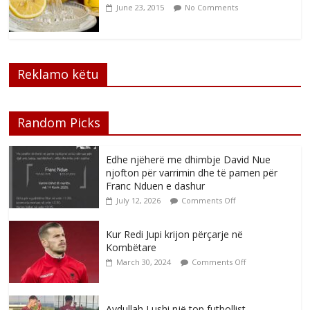
June 23, 2015
No Comments
Reklamo këtu
Random Picks
Edhe njëherë me dhimbje David Nue
njofton për varrimin dhe të pamen për
Franc Nduen e dashur
July 12, 2026
Comments Off
Kur Redi Jupi krijon përçarje në
Kombëtare
March 30, 2024
Comments Off
Avdullah Lushi një top futbollist