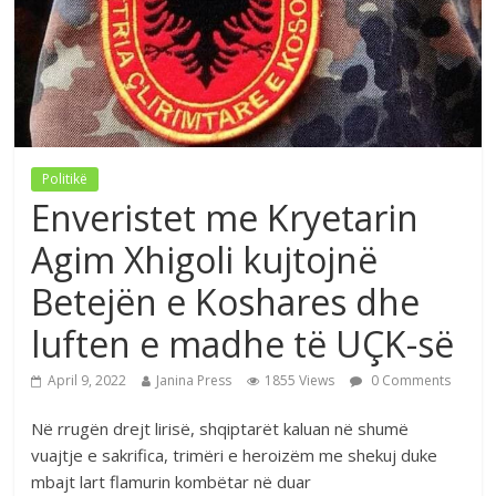
Politikë
Enveristet me Kryetarin
Agim Xhigoli kujtojnë
Betejën e Koshares dhe
luften e madhe të UÇK-së
April 9, 2022
Janina Press
1855 Views
0 Comments
Në rrugën drejt lirisë, shqiptarët kaluan në shumë
vuajtje e sakrifica, trimëri e heroizëm me shekuj duke
mbajt lart flamurin kombëtar në duar