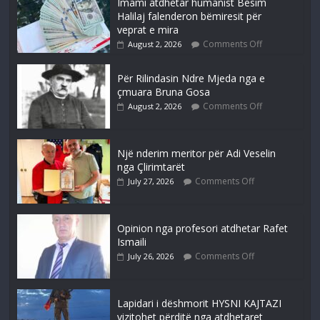
Imami atdhetar humanist Besim
Halilaj falenderon bëmiresit për
veprat e mira
Comments Off
August 2, 2026
Për Rilindasin Ndre Mjeda nga e
çmuara Bruna Gosa
Comments Off
August 2, 2026
Një nderim meritor për Adi Veselin
nga Çlirimtarët
Comments Off
July 27, 2026
Opinion nga profesori atdhetar Rafet
Ismaili
Comments Off
July 26, 2026
Lapidari i dëshmorit HYSNI KAJTAZI
vizitohet përditë nga atdhetaret