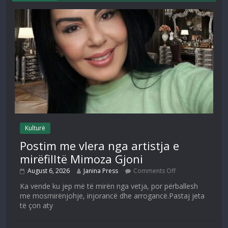
Kulturë
Postim me vlera nga artistja e
mirëfilltë Mimoza Gjoni
August 6, 2026
Janina Press
Comments Off
Ka vende ku jep më të mirën nga vetja, por përballesh
me mosmirënjohje, injorancë dhe arrogancë.Pastaj jeta
të çon aty