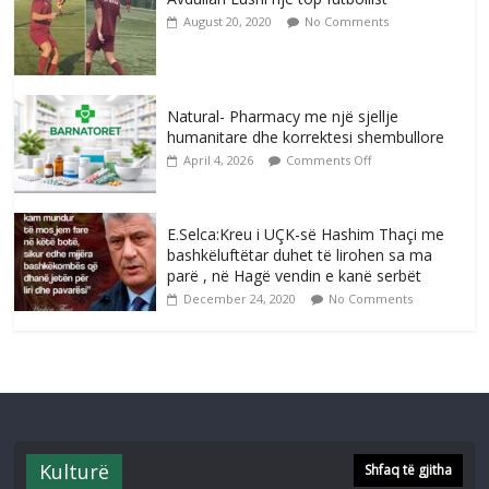
August 20, 2020
No Comments
Natural- Pharmacy me një sjellje
humanitare dhe korrektesi shembullore
April 4, 2026
Comments Off
E.Selca:Kreu i UÇK-së Hashim Thaçi me
bashkëluftëtar duhet të lirohen sa ma
parë , në Hagë vendin e kanë serbët
December 24, 2020
No Comments
Kulturë
Shfaq të gjitha