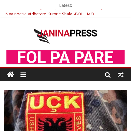
Latest:
Postim me vlera nga artistja e mirëfilltë Mimoza Gjoni
Nga poetja atdhetare Kumrie Shala -BOLL MO
Nga Elmije Ajazi e nderuar
Brahim Çekaj njē veprimtar i respektuar i çeshtjës kombëtare
Çlirimtari Mentor Mushkolaj nderohet me mirenjohje nga
Xhevdet Qeriqi Dega e invalidëve në Fushë Kosovë