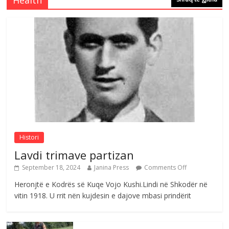
Health
Comments Off
August 4, 2026
Çlirimtari Agron Gërvalla me takime pune
në atdhe të shoqerisë Levizja
Comments Off
August 3, 2026
Postim me vlera nga artistja e mirëfilltë
Mimoza Gjoni
Comments Off
August 6, 2026
Histori
Lavdi trimave partizan
September 18, 2024
Janina Press
Comments Off
Heronjtë e Kodrës së Kuqe Vojo Kushi.Lindi në Shkodër në
vitin 1918. U rrit nën kujdesin e dajove mbasi prindërit