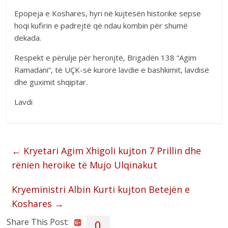
Epopeja e Koshares, hyri në kujtesën historike sepse
hoqi kufirin e padrejtë që ndau kombin për shumë
dekada.
Respekt e përulje për heronjtë, Brigadën 138 “Agim
Ramadani”, të UÇK-së kurorë lavdie e bashkimit, lavdisë
dhe guximit shqiptar.
Lavdi
←
Kryetari Agim Xhigoli kujton 7 Prillin dhe
rënien heroike të Mujo Ulqinakut
Kryeministri Albin Kurti kujton Betejën e
Koshares
→
Share This Post:
0