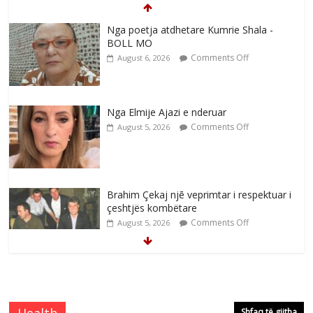
Nga poetja atdhetare Kumrie Shala -
BOLL MO
Comments Off
August 6, 2026
Nga Elmije Ajazi e nderuar
Comments Off
August 5, 2026
Brahim Çekaj njē veprimtar i respektuar i
çeshtjës kombëtare
Comments Off
August 5, 2026
Çlirimtari Mentor Mushkolaj nderohet
me mirenjohje nga Xhevdet Qeriqi Dega
e invalidëve në Fushë Kosovë
Shfaq të gjitha