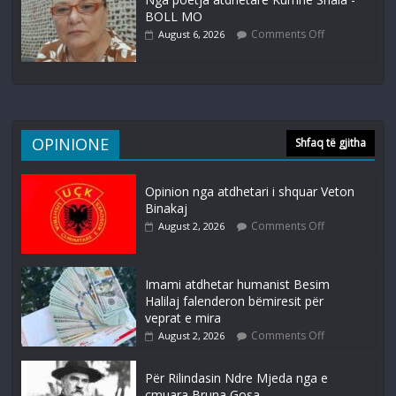
BOLL MO
Comments Off
August 6, 2026
OPINIONE
Shfaq të gjitha
Opinion nga atdhetari i shquar Veton
Binakaj
Comments Off
August 2, 2026
Imami atdhetar humanist Besim
Halilaj falenderon bëmiresit për
veprat e mira
Comments Off
August 2, 2026
Për Rilindasin Ndre Mjeda nga e
çmuara Bruna Gosa