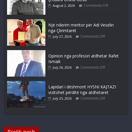
Comments Off
August 2, 2026
Një nderim meritor për Adi Veselin
nga Çlirimtarët
Comments Off
July 27, 2026
Opinion nga profesori atdhetar Rafet
Ismaili
Comments Off
July 26, 2026
Lapidari i dëshmorit HYSNI KAJTAZI
vizitohet përditë nga atdhetaret
Comments Off
July 25, 2026
Rreth nesh