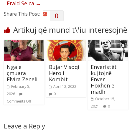
Erald Selca
→
Share This Post:
0
Artikuj që mund t\'iu interesojnë
Nga e
Bujar Visoqi
Enveristët
çmuara
Hero i
kujtojnë
Elvira Zeneli
Kombit
Enver
Hoxhen e
February 5,
April 12, 2022
madh
2026
0
October 15,
Comments Off
2021
0
Leave a Reply