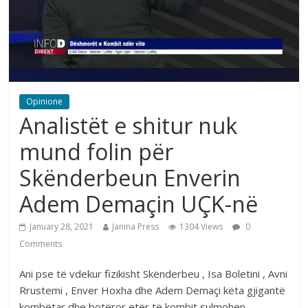
Opinione
Analistët e shitur nuk
mund folin për
Skënderbeun Enverin
Adem Demaçin UÇK-në
January 28, 2021
Janina Press
1304 Views
0
Comments
Ani pse të vdekur fizikisht Skënderbeu , Isa Boletini , Avni
Rrustemi , Enver Hoxha dhe Adem Demaçi këta gjigantë
kombëtar dhe botëror etër të kombit sulmohen