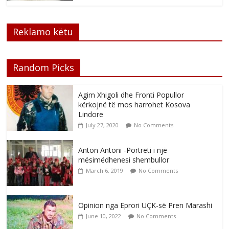
Reklamo këtu
Random Picks
Agim Xhigoli dhe Fronti Popullor
kërkojnë të mos harrohet Kosova
Lindore
July 27, 2020
No Comments
Anton Antoni -Portreti i një
mësimëdhenesi shembullor
March 6, 2019
No Comments
Opinion nga Eprori UÇK-së Pren Marashi
June 10, 2022
No Comments