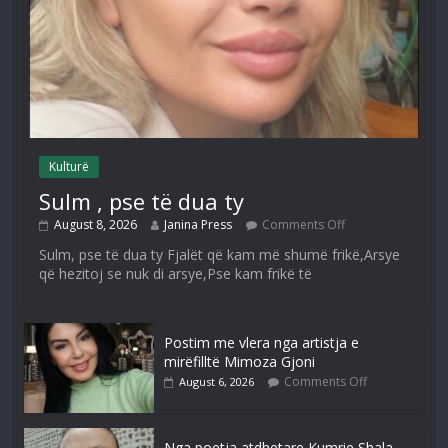
Kulturë
Sulm , pse të dua ty
August 8, 2026
Janina Press
Comments Off
Sulm, pse të dua ty Fjalët që kam më shumë frikë,Arsye
që hezitoj se nuk di arsye,Pse kam frikë të
Postim me vlera nga artistja e
mirëfilltë Mimoza Gjoni
Comments Off
August 6, 2026
Nga poetja atdhetare Kumrie Shala -