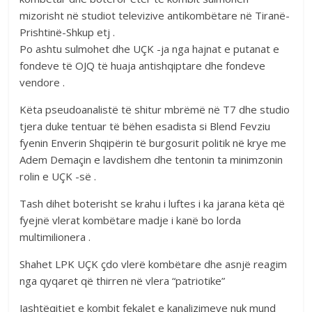
mizorisht në studiot televizive antikombëtare në Tiranë-
Prishtinë-Shkup etj .
Po ashtu sulmohet dhe UÇK -ja nga hajnat e putanat e
fondeve të OJQ të huaja antishqiptare dhe fondeve
vendore .
Këta pseudoanalistë të shitur mbrëmë në T7 dhe studio
tjera duke tentuar të bëhen esadista si Blend Fevziu
fyenin Enverin Shqipërin të burgosurit politik në krye me
Adem Demaçin e lavdishem dhe tentonin ta minimzonin
rolin e UÇK -së .
Tash dihet boterisht se krahu i luftes i ka jarana këta që
fyejnë vlerat kombëtare madje i kanë bo lorda
multimilionera .
Shahet LPK UÇK çdo vlerë kombëtare dhe asnjë reagim
nga qyqaret që thirren në vlera “patriotike”
Jashtëqitjet e kombit fekalet e kanalizimeve nuk mund