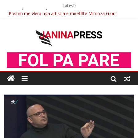
Latest:
Postim me vlera nga artistja e mirëfilltë Mimoza Gjoni
Nga poetja atdhetare Kumrie Shala -BOLL MO
Nga Elmije Ajazi e nderuar
Brahim Çekaj njē veprimtar i respektuar i çeshtjës kombëtare
Sulm , pse të dua ty