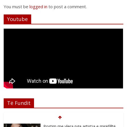
You must be
logged in
to post a comment.
Youtube
Të Fundit
Postim me vlera nga artistja e mirëfilltë