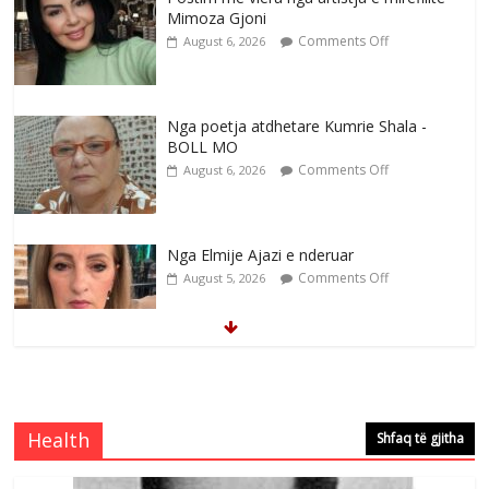
Mimoza Gjoni
Comments Off
August 6, 2026
Nga poetja atdhetare Kumrie Shala -
BOLL MO
Comments Off
August 6, 2026
Nga Elmije Ajazi e nderuar
Comments Off
August 5, 2026
Brahim Çekaj njē veprimtar i respektuar i
çeshtjës kombëtare
Comments Off
August 5, 2026
Health
Shfaq të gjitha