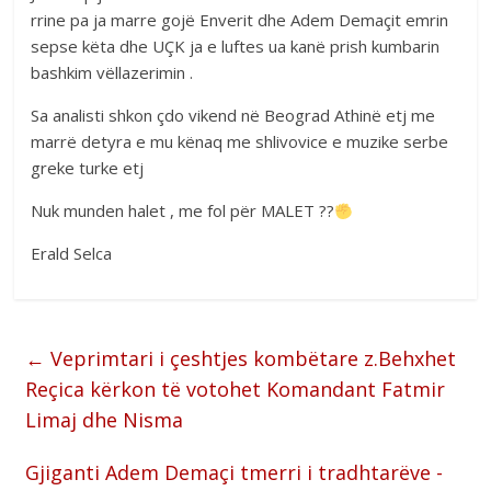
rrine pa ja marre gojë Enverit dhe Adem Demaçit emrin
sepse këta dhe UÇK ja e luftes ua kanë prish kumbarin
bashkim vëllazerimin .
Sa analisti shkon çdo vikend në Beograd Athinë etj me
marrë detyra e mu kënaq me shlivovice e muzike serbe
greke turke etj
Nuk munden halet , me fol për MALET ??
Erald Selca
←
Veprimtari i çeshtjes kombëtare z.Behxhet
Reçica kërkon të votohet Komandant Fatmir
Limaj dhe Nisma
Gjiganti Adem Demaçi tmerri i tradhtarëve -