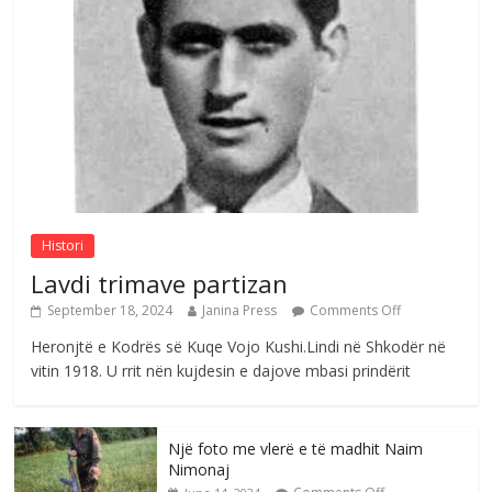
Çlirimtari Mentor Mushkolaj nderohet
me mirenjohje nga Xhevdet Qeriqi Dega
e invalidëve në Fushë Kosovë
Comments Off
August 4, 2026
Sulm , pse të dua ty
Comments Off
August 8, 2026
Histori
Lavdi trimave partizan
September 18, 2024
Janina Press
Comments Off
Heronjtë e Kodrës së Kuqe Vojo Kushi.Lindi në Shkodër në
vitin 1918. U rrit nën kujdesin e dajove mbasi prindërit
Një foto me vlerë e të madhit Naim
Nimonaj