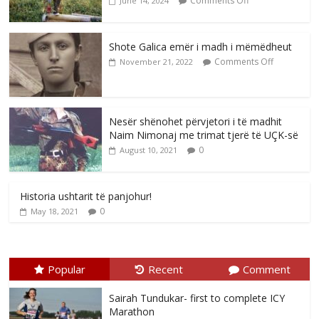
Comments Off
June 14, 2024
Shote Galica emër i madh i mëmëdheut
Comments Off
November 21, 2022
Nesër shënohet përvjetori i të madhit
Naim Nimonaj me trimat tjerë të UÇK-së
0
August 10, 2021
Historia ushtarit të panjohur!
0
May 18, 2021
Popular
Recent
Comment
Sairah Tundukar- first to complete ICY
Marathon