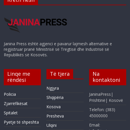
Janina Press është agjenci e pavarur lajmesh alternative e
regjistruar pranë Ministrisë së Tregtisë dhe Industrisë së
Republikës së Kosovës.
Linqe me
Të tjera
Na
rëndësi
kontaktoni
Ngjyra
Policia
JaninaPress|
Shqipëria
Prishtinë| Kosovë
Zjarrëfikësat
Kosova
Telefon: (383)
Spitalet
45000000
Presheva
Pyetje të shpeshta
Email:
Ulqini