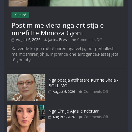
Kulturë
Postim me vlera nga artistja e
mirëfilltë Mimoza Gjoni
August 6, 2026
Janina Press
Comments Off
Ka vende ku jep më të mirën nga vetja, por përballesh
me mosmirënjohje, injorancë dhe arrogancë.Pastaj jeta
të çon aty
Nga poetja atdhetare Kumrie Shala -
BOLL MO
Comments Off
August 6, 2026
Nga Elmije Ajazi e nderuar
Comments Off
August 5, 2026