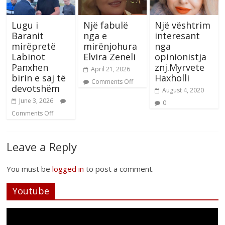
Lugu i
Një fabulë
Një vështrim
Baranit
nga e
interesant
mirëpretë
mirënjohura
nga
Labinot
Elvira Zeneli
opinionistja
Panxhen
znj.Myrvete
April 21, 2026
birin e saj të
Haxholli
Comments Off
devotshëm
August 4, 2020
June 3, 2026
0
Comments Off
Leave a Reply
You must be
logged in
to post a comment.
Youtube