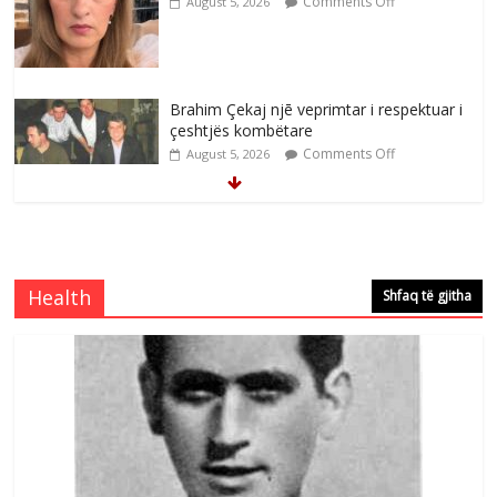
Comments Off
August 5, 2026
Brahim Çekaj njē veprimtar i respektuar i
çeshtjës kombëtare
Comments Off
August 5, 2026
Çlirimtari Mentor Mushkolaj nderohet
me mirenjohje nga Xhevdet Qeriqi Dega
e invalidëve në Fushë Kosovë
Health
Shfaq të gjitha
Comments Off
August 4, 2026
Çlirimtari Agron Gërvalla me takime pune
në atdhe të shoqerisë Levizja
Comments Off
August 3, 2026