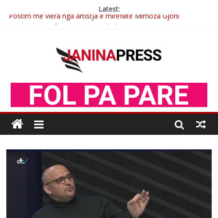
Latest:
Postim me vlera nga artistja e mirëfilltë Mimoza Gjoni
Nga poetja atdhetare Kumrie Shala -BOLL MO
Nga Elmije Ajazi e nderuar
Brahim Çekaj njē veprimtar i respektuar i çeshtjës kombëtare
Çlirimtari Mentor Mushkolaj nderohet me mirenjohje nga
Xhevdet Qeriqi Dega e invalidëve në Fushë Kosovë