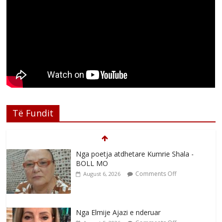
Të Fundit
Nga poetja atdhetare Kumrie Shala -
BOLL MO
Comments Off
August 6, 2026
Nga Elmije Ajazi e nderuar