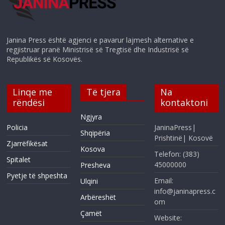
Janina Press është agjenci e pavarur lajmesh alternative e
regjistruar pranë Ministrisë së Tregtisë dhe Industrisë së
Republikës së Kosovës.
Linqe me
Të tjera
Na
rëndësi
kontaktoni
Ngjyra
Policia
JaninaPress|
Shqipëria
Prishtinë| Kosovë
Zjarrëfikësat
Kosova
Telefon: (383)
Spitalet
45000000
Presheva
Pyetje të shpeshta
Email:
Ulqini
info@janinapress.c
Arbëreshët
om
Çamët
Website: