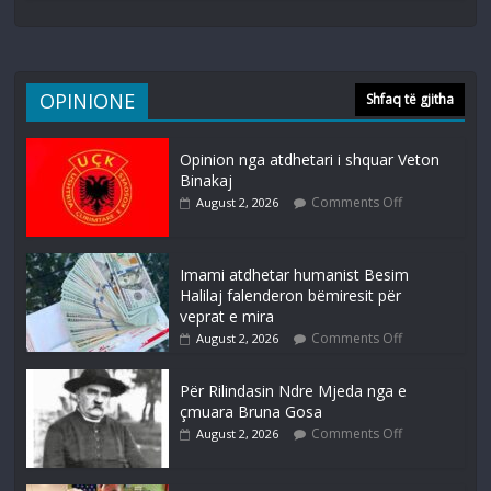
OPINIONE
Shfaq të gjitha
Opinion nga atdhetari i shquar Veton
Binakaj
Comments Off
August 2, 2026
Imami atdhetar humanist Besim
Halilaj falenderon bëmiresit për
veprat e mira
Comments Off
August 2, 2026
Për Rilindasin Ndre Mjeda nga e
çmuara Bruna Gosa
Comments Off
August 2, 2026