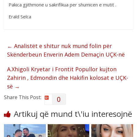
Pakica gjithmone u sakrifikua per shumicen e mutit .
Erald Selca
←
Analistët e shitur nuk mund folin për
Skënderbeun Enverin Adem Demaçin UÇK-në
A.Xhigoli Kryetar i Frontit Popullor kujton
Zahirin , Edmondin dhe Hakifin kolosat e UÇK-
së
→
Share This Post:
0
Artikuj që mund t\'iu interesojnë