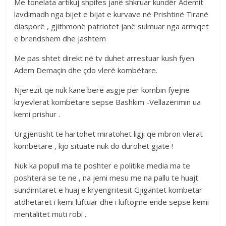
Me tonelata artikuj shpifes janë shkruar kundër Ademit
lavdimadh nga bijet e bijat e kurvave në Prishtinë Tiranë
diasporë , gjithmonë patriotet janë sulmuar nga armiqet
e brendshem dhe jashtem
Me pas shtet direkt në tv duhet arrestuar kush fyen
Adem Demaçin dhe çdo vlerë kombëtare.
Njerezit që nuk kanë berë asgjë për kombin fyejnë
kryevlerat kombëtare sepse Bashkim -Vëllazërimin ua
kemi prishur .
Urgjentisht të hartohet miratohet ligji që mbron vlerat
kombëtare , kjo situate nuk do durohet gjatë !
Nuk ka popull ma te poshter e politike media ma te
poshtera se te ne , na jemi mesu me na pallu te huajt
sundimtaret e huaj e kryengritesit Gjigantet kombetar
atdhetaret i kemi luftuar dhe i luftojme ende sepse kemi
mentalitet muti robi .