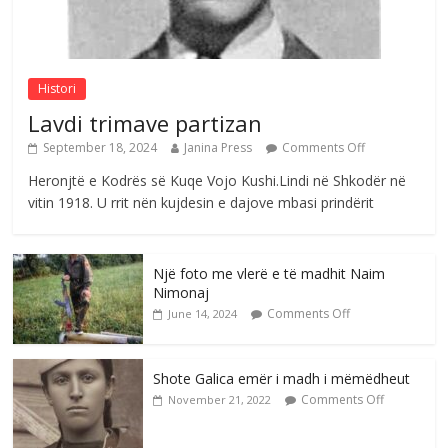
Postim me vlera nga artistja e mirëfilltë
Mimoza Gjoni
Comments Off
August 6, 2026
Histori
Lavdi trimave partizan
September 18, 2024
Janina Press
Comments Off
Heronjtë e Kodrës së Kuqe Vojo Kushi.Lindi në Shkodër në
vitin 1918. U rrit nën kujdesin e dajove mbasi prindërit
Një foto me vlerë e të madhit Naim
Nimonaj
Comments Off
June 14, 2024
Shote Galica emër i madh i mëmëdheut
Comments Off
November 21, 2022