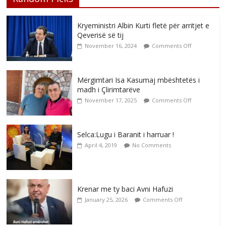
Kryeministri Albin Kurti fletë për arritjet e
Qeverisë së tij
November 16, 2024
Comments Off
Mërgimtari Isa Kasumaj mbështetës i
madh i Çlirimtarëve
November 17, 2025
Comments Off
Selca:Lugu i Baranit i harruar !
April 4, 2019
No Comments
Krenar me ty baci Avni Hafuzi
January 25, 2026
Comments Off