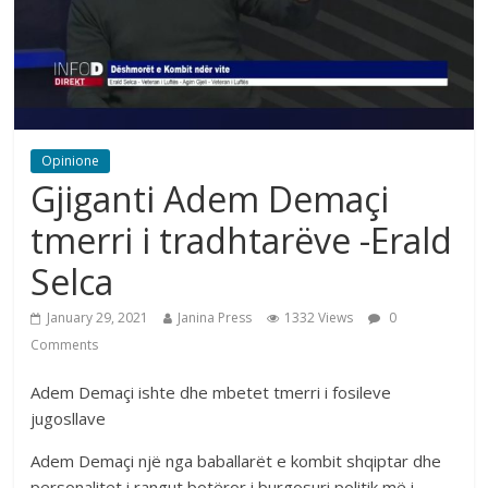
Opinione
Gjiganti Adem Demaçi
tmerri i tradhtarëve -Erald
Selca
January 29, 2021
Janina Press
1332 Views
0
Comments
Adem Demaçi ishte dhe mbetet tmerri i fosileve
jugosllave
Adem Demaçi një nga baballarët e kombit shqiptar dhe
personalitet i rangut botëror i burgosuri politik më i