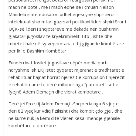
madh në botë , më i madh edhe se i çmuari Nelson
Mandela ishte edukatori udhëheqesi ynë shpirtëror
intelektuali shkrimtari gazetari politikani lideri shpirtëror i
UÇK-së lideri i shqiptarëve me dekada nën pushtimin
gjakatar jugosllav të kryekriminelit Tito , ishte dhe
mbetet halë në sy veprimtaria e tij gjigande kombëtare
për liri e Bashkim Kombëtar
Fundërrinat fosilet jugosllave nëpër media parti
ndryshme ish LKJ istet qyqaret mjeranat e tradhtaret e
rehabilituar hajnat horrat njerezit e korrupsionit njerezit
e rehabilituar e te berë milioner nga “patriotet” sot e
fyejnë Adem Demaçin dhe vlerat kombëtare .
Terë jetën e tij Adem Demaçi -Shqipëria nga 6 vjeç e
deri 82 vjeç kur vdiq fizikisht i dha kombit çdo gjë , dhe
ne kurrë nuk ja kemi ditë vlerën kësaj mendje gjeniale
kombëtare e botërore.