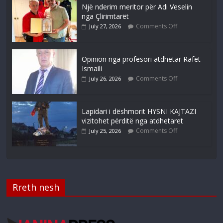
Një nderim meritor për Adi Veselin
nga Çlirimtarët
Comments Off
July 27, 2026
Opinion nga profesori atdhetar Rafet
Ismaili
Comments Off
July 26, 2026
Lapidari i dëshmorit HYSNI KAJTAZI
vizitohet përditë nga atdhetaret
Comments Off
July 25, 2026
Rreth nesh