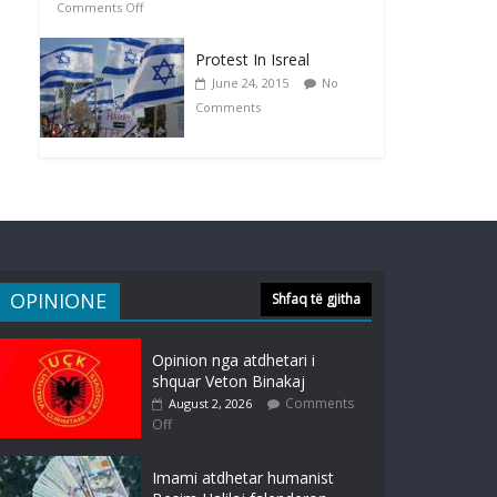
Comments Off
Protest In Isreal
June 24, 2015
No
Comments
OPINIONE
Shfaq të gjitha
Opinion nga atdhetari i
shquar Veton Binakaj
Comments
August 2, 2026
Off
Imami atdhetar humanist