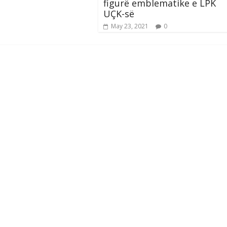
figurë emblematike e LPK
UÇK-së
May 23, 2021
0