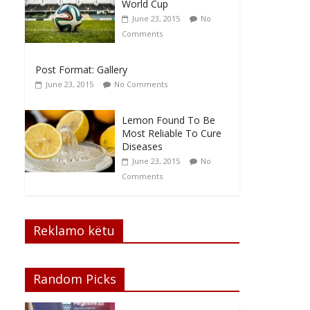
World Cup
June 23, 2015
No
Comments
Post Format: Gallery
June 23, 2015
No Comments
Lemon Found To Be
Most Reliable To Cure
Diseases
June 23, 2015
No
Comments
Reklamo këtu
Random Picks