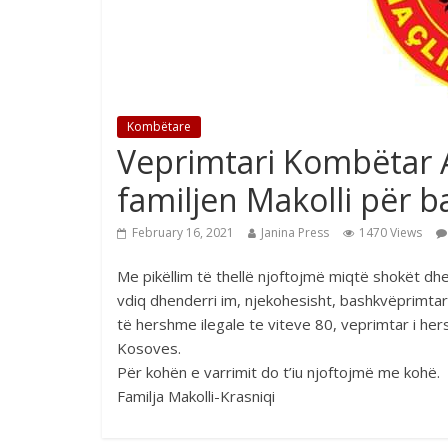
Kombëtare
Veprimtari Kombëtar 
familjen Makolli për b
February 16, 2021
Janina Press
1470 Views
Me pikëllim të thellë njoftojmë miqtë shokët d
vdiq dhenderri im, njekohesisht, bashkvëprimtar 
të hershme ilegale te viteve 80, veprimtar i he
Kosoves.
Për kohën e varrimit do t’iu njoftojmë me kohë.
Familja Makolli-Krasniqi