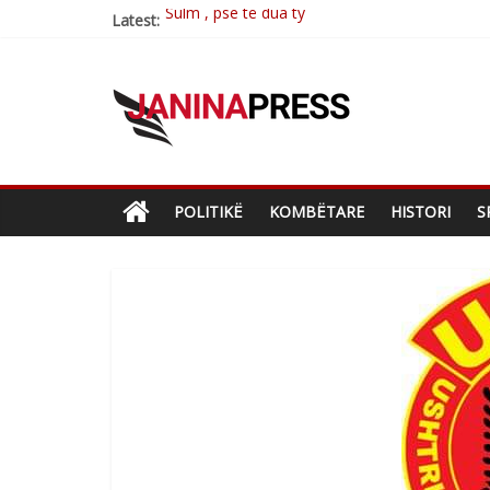
Latest:
Postim me vlera nga artistja e mirëfilltë Mim
Nga poetja atdhetare Kumrie Shala -BOLL M
Nga Elmije Ajazi e nderuar
Brahim Çekaj njē veprimtar i respektuar i çe
POLITIKË
KOMBËTARE
HISTORI
S