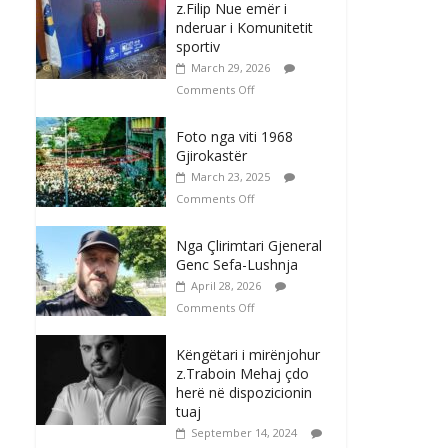
z.Filip Nue emër i
nderuar i Komunitetit
sportiv
March 29, 2026
Comments Off
Foto nga viti 1968
Gjirokastër
March 23, 2025
Comments Off
Nga Çlirimtari Gjeneral
Genc Sefa-Lushnja
April 28, 2026
Comments Off
Këngëtari i mirënjohur
z.Traboin Mehaj çdo
herë në dispozicionin
tuaj
September 14, 2024