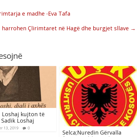
rimtarja e madhe -Eva Tafa
 harrohen Çlirimtaret në Hagë dhe burgjet sllave
→
resojnë
 Loshaj kujton të
Sadik Loshaj
r 13, 2019
0
Selca;Nuredin Gërvalla