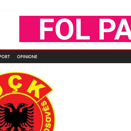
oza Gjoni
O
shtjës kombëtare
PORT
OPINIONE