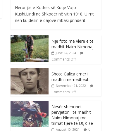
Heronjtë e Kodrës së Kuqe Vojo
Kushi.Lindi në Shkodër në vitin 1918. U rrit
nën kujdesin e dajove mbasi prindërit
Një foto me vlerë e të
madhit Naim Nimonaj
June 14, 2024
Comments Off
Shote Galica emër i
madh i mëmëdheut
November 21, 2022
Comments Off
Nesër shënohet
përvjetori i të madhit
Naim Nimonaj me
trimat tjerë të UÇK-së
0
August 10, 2021