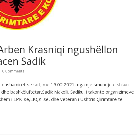
Arben Krasniqi ngushëllon
acen Sadik
0 Comments
he dashamirët se sot, me 15.02.2021, nga nje smundje e shkurt
dhe bashkëluftëtar,Sadik Makolli. Sadiku, i takonte organizimeve
rshëm i LPK-së,LKÇK-së, dhe veteran i Ushtris Çlirimtare të