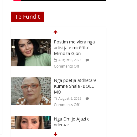
Të Fundit
Postim me vlera nga
artistja e mirëfilltë
Mimoza Gjoni
August 6, 2026
Comments Off
Nga poetja atdhetare
Kumrie Shala -BOLL
MO
August 6, 2026
Comments Off
Nga Elmije Ajazi e
nderuar
August 5, 2026