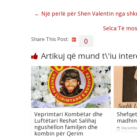
←
Një perlë për Shen Valentin nga shk
Selca:Të mos
Share This Post:
0
Artikuj që mund t\'iu inte
Veprimtari Kombëtar dhe
Shefqet
Luftëtari Reshat Salihaj
madhin 
ngushëllon familjen dhe
Decembe
kombin për Qerim