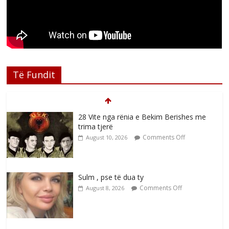
Të Fundit
28 Vite nga rënia e Bekim Berishes me
trima tjerë
Comments Off
August 10, 2026
Sulm , pse të dua ty
Comments Off
August 8, 2026