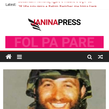
Latest:
28 Vite nga rënia e Bekim Berishes me trima tjerë
Sulm , pse të dua ty
Postim me vlera nga artistja e mirëfilltë Mimoza Gjoni
Nga poetja atdhetare Kumrie Shala -BOLL MO