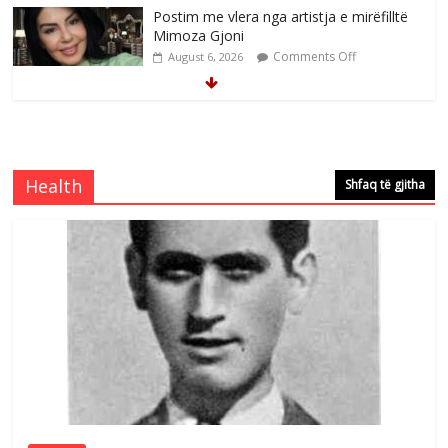
Postim me vlera nga artistja e mirëfilltë
Mimoza Gjoni
Comments Off
August 6, 2026
Nga poetja atdhetare Kumrie Shala -
BOLL MO
Comments Off
August 6, 2026
Health
Shfaq të gjitha
Nga Elmije Ajazi e nderuar
Comments Off
August 5, 2026
Selca:Naim Nimonaj figurë e madhe e
UÇK -së
Comments Off
August 10, 2026