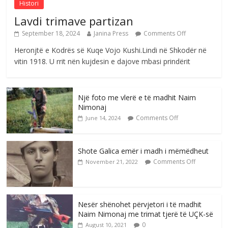
Histori
Lavdi trimave partizan
September 18, 2024
Janina Press
Comments Off
Heronjtë e Kodrës së Kuqe Vojo Kushi.Lindi në Shkodër në
vitin 1918. U rrit nën kujdesin e dajove mbasi prindërit
Një foto me vlerë e të madhit Naim
Nimonaj
Comments Off
June 14, 2024
Shote Galica emër i madh i mëmëdheut
Comments Off
November 21, 2022
Nesër shënohet përvjetori i të madhit
Naim Nimonaj me trimat tjerë të UÇK-së
0
August 10, 2021