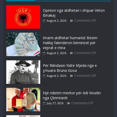
Opinion nga atdhetari i shquar Veton
Binakaj
Comments Off
August 2, 2026
Imami atdhetar humanist Besim
Halilaj falenderon bëmiresit për
veprat e mira
Comments Off
August 2, 2026
Për Rilindasin Ndre Mjeda nga e
çmuara Bruna Gosa
Comments Off
August 2, 2026
Një nderim meritor për Adi Veselin
nga Çlirimtarët
Comments Off
July 27, 2026