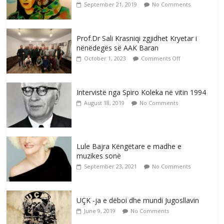
September 21, 2019
No Comments
Prof.Dr Sali Krasniqi zgjidhet Kryetar i
nënëdegës së AAK Baran
October 1, 2023
Comments Off
Intervistë nga Spiro Koleka në vitin 1994
August 18, 2019
No Comments
Lule Bajra Këngëtare e madhe e
muzikes sonë
September 23, 2021
No Comments
UÇK -ja e dëboi dhe mundi Jugosllavin
June 9, 2019
No Comments