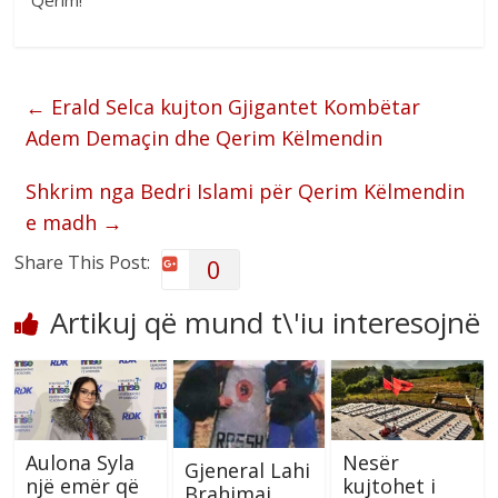
Qerim!
←
Erald Selca kujton Gjigantet Kombëtar
Adem Demaçin dhe Qerim Këlmendin
Shkrim nga Bedri Islami për Qerim Këlmendin
e madh
→
Share This Post:
0
Artikuj që mund t\'iu interesojnë
Aulona Syla
Nesër
Gjeneral Lahi
një emër që
kujtohet i
Brahimaj