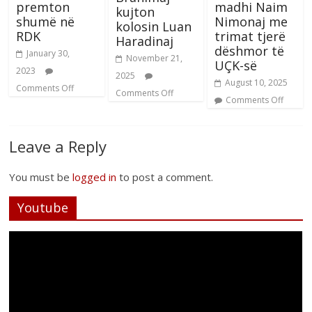
premton
madhi Naim
kujton
shumë në
Nimonaj me
kolosin Luan
RDK
trimat tjerë
Haradinaj
dëshmor të
January 30,
November 21,
UÇK-së
2023
2025
August 10, 2025
Comments Off
Comments Off
Comments Off
Leave a Reply
You must be
logged in
to post a comment.
Youtube