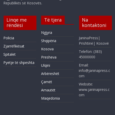
Republikës së Kosovës.
Linqe me
Të tjera
Na
rëndësi
kontaktoni
Ngjyra
Policia
JaninaPress|
Shqipëria
Prishtinë| Kosovë
Zjarrëfikësat
Kosova
Telefon: (383)
Spitalet
45000000
Presheva
Pyetje të shpeshta
Email:
Ulqini
info@janinapress.c
Arbëreshët
om
Çamët
Website:
www.janinapress.c
Arnautët
om
Maqedonia