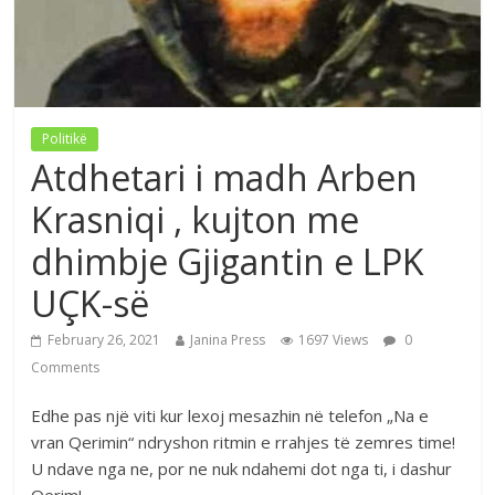
Politikë
Atdhetari i madh Arben
Krasniqi , kujton me
dhimbje Gjigantin e LPK
UÇK-së
February 26, 2021
Janina Press
1697 Views
0
Comments
Edhe pas një viti kur lexoj mesazhin në telefon „Na e
vran Qerimin“ ndryshon ritmin e rrahjes të zemres time!
U ndave nga ne, por ne nuk ndahemi dot nga ti, i dashur