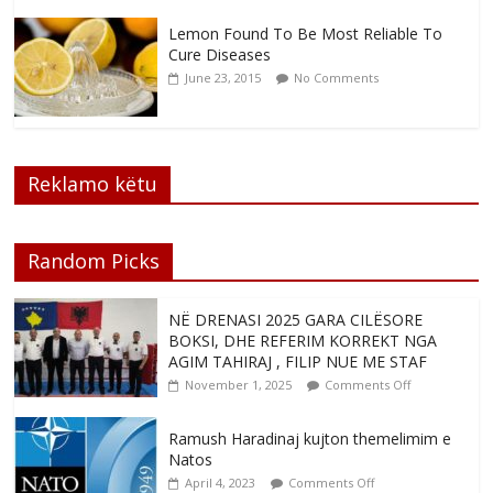
Lemon Found To Be Most Reliable To
Cure Diseases
June 23, 2015
No Comments
Reklamo këtu
Random Picks
NË DRENASI 2025 GARA CILËSORE
BOKSI, DHE REFERIM KORREKT NGA
AGIM TAHIRAJ , FILIP NUE ME STAF
November 1, 2025
Comments Off
Ramush Haradinaj kujton themelimim e
Natos
April 4, 2023
Comments Off