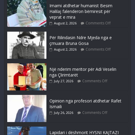
Imami atdhetar humanist Besim
Halilaj falenderon bëmiresit për
veprat e mira
Comments Off
August 2, 2026
Për Rilindasin Ndre Mjeda nga e
çmuara Bruna Gosa
Comments Off
August 2, 2026
Një nderim meritor për Adi Veselin
nga Çlirimtarët
Comments Off
July 27, 2026
Opinion nga profesori atdhetar Rafet
Ismaili
Comments Off
July 26, 2026
Lapidari i dëshmorit HYSNI KAJTAZI