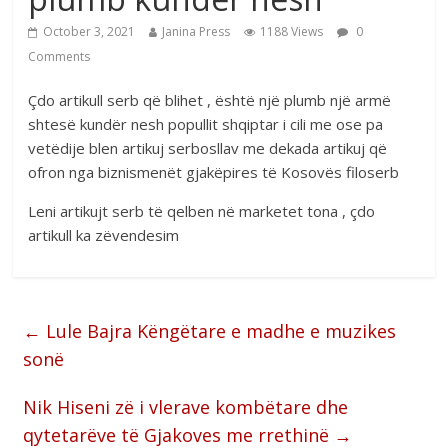
October 3, 2021
Janina Press
1188 Views
0
Comments
Çdo artikull serb që blihet , është një plumb një armë
shtesë kundër nesh popullit shqiptar i cili me ose pa
vetëdije blen artikuj serbosllav me dekada artikuj që
ofron nga biznismenët gjakëpires të Kosovës filoserb
Leni artikujt serb të qelben në marketet tona , çdo
artikull ka zëvendesim
←
Lule Bajra Këngëtare e madhe e muzikes
sonë
Nik Hiseni zë i vlerave kombëtare dhe
qytetarëve të Gjakoves me rrethinë
→