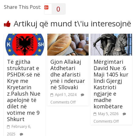
Share This Post:
0
Artikuj që mund t\'iu interesojnë
Të gjitha
Gjon Allakaj
Mërgimtari
strukturat e
Atdhetari
David Nue :6
PSHDK-së në
dhe afaristi
Maji 1405 kur
Krye me
ynë i nderuar
lindi Gjergj
Kryetarin
në Sllovaki
Kastrioti
z.Palush Nue
ngjarje e
April 1, 2024
apelojnë të
madhe
Comments Off
dilet në
kombëtare
votime me 9
May 5, 2026
Shkurt
Comments Off
February 6,
2025