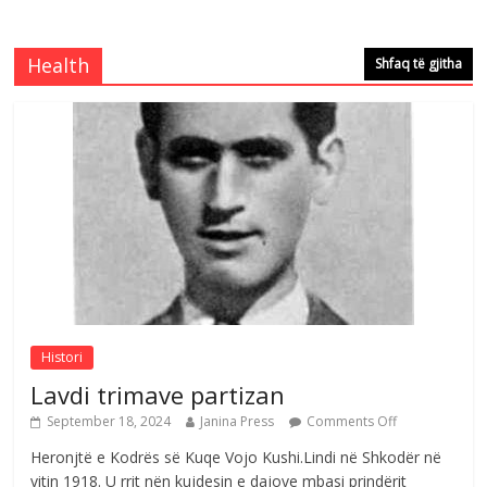
Brahim Çekaj njē veprimtar i respektuar i
çeshtjës kombëtare
Comments Off
August 5, 2026
Health
Shfaq të gjitha
Çlirimtari Mentor Mushkolaj nderohet
me mirenjohje nga Xhevdet Qeriqi Dega
e invalidëve në Fushë Kosovë
Comments Off
August 4, 2026
Sulm , pse të dua ty
Comments Off
August 8, 2026
Histori
Lavdi trimave partizan
September 18, 2024
Janina Press
Comments Off
Heronjtë e Kodrës së Kuqe Vojo Kushi.Lindi në Shkodër në
vitin 1918. U rrit nën kujdesin e dajove mbasi prindërit