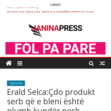
Latest:
Sulm , pse të dua ty
Postim me vlera nga artistja e mirëfilltë Mimoza Gjoni
Nga poetja atdhetare Kumrie Shala -BOLL MO
Nga Elmije Ajazi e nderuar
Brahim Çekaj njē veprimtar i respektuar i çeshtjës kombëtare
Opinione
Erald Selca:Çdo produkt
serb që e bleni është
plumb kundër nesh