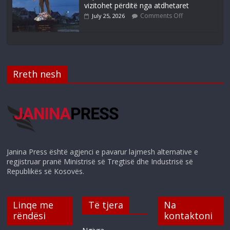
vizitohet përditë nga atdhetaret
Comments Off
July 25, 2026
Rreth nesh
Janina Press është agjenci e pavarur lajmesh alternative e
regjistruar pranë Ministrisë së Tregtisë dhe Industrisë së
Republikës së Kosovës.
Linqe me
Të tjera
Na
rëndësi
kontaktoni