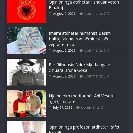
Opinion nga atdhetari i shquar Veton
Binakaj
Comments Off
August 2, 2026
Imami atdhetar humanist Besim
Halilaj falenderon bëmiresit për
veprat e mira
Comments Off
August 2, 2026
Për Rilindasin Ndre Mjeda nga e
çmuara Bruna Gosa
Comments Off
August 2, 2026
Një nderim meritor për Adi Veselin
nga Çlirimtarët
Comments Off
July 27, 2026
Opinion nga profesori atdhetar Rafet
Ismaili