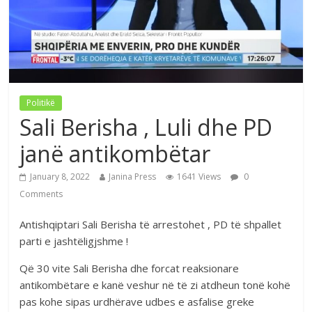
Politikë
Sali Berisha , Luli dhe PD
janë antikombëtar
January 8, 2022
Janina Press
1641 Views
0
Comments
Antishqiptari Sali Berisha të arrestohet , PD të shpallet
parti e jashtëligjshme !
Që 30 vite Sali Berisha dhe forcat reaksionare
antikombëtare e kanë veshur në të zi atdheun tonë kohë
pas kohe sipas urdhërave udbes e asfalise greke