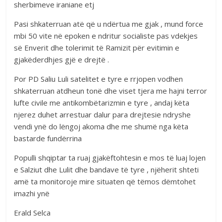
sherbimeve iraniane etj
Pasi shkaterruan atë që u ndërtua me gjak , mund force
mbi 50 vite në epoken e ndritur socialiste pas vdekjes
së Enverit dhe tolerimit të Ramizit për evitimin e
gjakëderdhjes gjë e drejtë .
Por PD Saliu Luli satelitet e tyre e rrjopen vodhen
shkaterruan atdheun tonë dhe viset tjera me hajni terror
lufte civile me antikombëtarizmin e tyre , andaj këta
njerez duhet arrestuar dalur para drejtesie ndryshe
vendi ynë do lëngoj akoma dhe me shumë nga këta
bastarde fundërrina
Populli shqiptar ta ruaj gjakëftohtesin e mos të luaj lojen
e Salziut dhe Lulit dhe bandave të tyre , njëherit shteti
amë ta monitoroje mire situaten që tëmos dëmtohet
imazhi ynë
Erald Selca