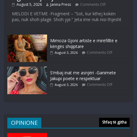
August 5, 2026
Janina Press
Comments Off
MELODI E VETME -Fragment – “Sot, kur kthej kokën
pas, nuk shoh plagë. Shoh yje.” Jeta ime nuk nisi thjesht
Mimoza Gjoni artiste e mirëfilltë e
këngës shqiptare
Comments Off
August 3, 2026
S’mbaj inat me asnjëri -Ganimete
Jakupi poete e respektuar
Comments Off
August 3, 2026
OPINIONE
Shfaq të gjitha