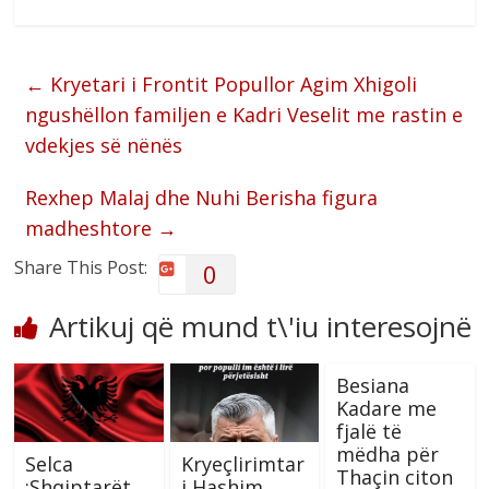
←
Kryetari i Frontit Popullor Agim Xhigoli
ngushëllon familjen e Kadri Veselit me rastin e
vdekjes së nënës
Rexhep Malaj dhe Nuhi Berisha figura
madheshtore
→
Share This Post:
0
Artikuj që mund t\'iu interesojnë
Besiana
Kadare me
fjalë të
mëdha për
Selca
Kryeçlirimtar
Thaçin citon
:Shqiptarët
i Hashim