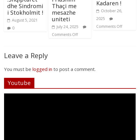
Kadaren !
dhe Sindromi
Thaçi me
October 26,
i Stokholmit !
mesazhe
uniteti
2025
August 5, 2021
Comments Off
July 24, 2025
0
Comments Off
Leave a Reply
You must be
logged in
to post a comment.
Youtube