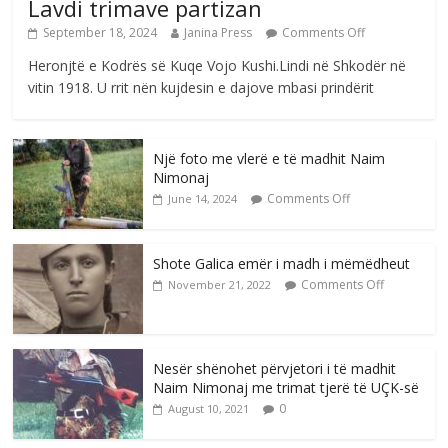
Lavdi trimave partizan
September 18, 2024
Janina Press
Comments Off
Heronjtë e Kodrës së Kuqe Vojo Kushi.Lindi në Shkodër në
vitin 1918. U rrit nën kujdesin e dajove mbasi prindërit
Një foto me vlerë e të madhit Naim
Nimonaj
Comments Off
June 14, 2024
Shote Galica emër i madh i mëmëdheut
Comments Off
November 21, 2022
Nesër shënohet përvjetori i të madhit
Naim Nimonaj me trimat tjerë të UÇK-së
0
August 10, 2021