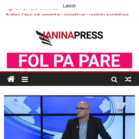
Latest:
Brahim Çekaj njē veprimtar i respektuar i çeshtjës kombëtare
Çlirimtari Mentor Mushkolaj nderohet me mirenjohje nga
Xhevdet Qeriqi Dega e invalidëve në Fushë Kosovë
Çlirimtari Agron Gërvalla me takime pune në atdhe të shoqerisë
Levizja
Mimoza Gjoni artiste e mirëfilltë e këngës shqiptare
Nga Elmije Ajazi e nderuar