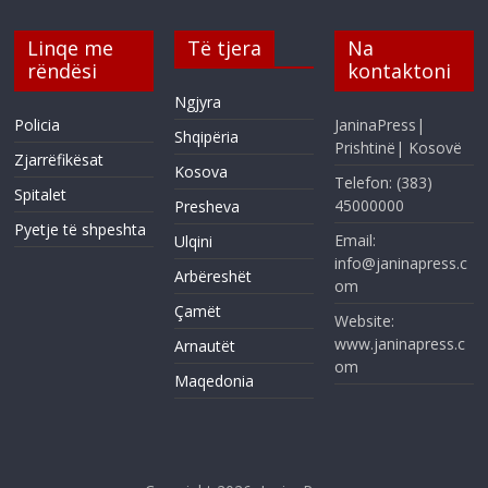
Linqe me
Të tjera
Na
rëndësi
kontaktoni
Ngjyra
Policia
JaninaPress|
Shqipëria
Prishtinë| Kosovë
Zjarrëfikësat
Kosova
Telefon: (383)
Spitalet
45000000
Presheva
Pyetje të shpeshta
Email:
Ulqini
info@janinapress.c
Arbëreshët
om
Çamët
Website:
www.janinapress.c
Arnautët
om
Maqedonia