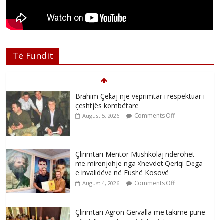
Të Fundit
Brahim Çekaj njē veprimtar i respektuar i
çeshtjës kombëtare
Comments Off
August 5, 2026
Çlirimtari Mentor Mushkolaj nderohet
me mirenjohje nga Xhevdet Qeriqi Dega
e invalidëve në Fushë Kosovë
Comments Off
August 4, 2026
Çlirimtari Agron Gërvalla me takime pune