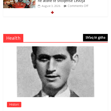
në atdhe të shoqerisë Levizja
Comments Off
August 3, 2026
Mimoza Gjoni artiste e mirëfilltë e
këngës shqiptare
Comments Off
August 3, 2026
Health
Shfaq të gjitha
S’mbaj inat me asnjëri -Ganimete Jakupi
poete e respektuar
Comments Off
August 3, 2026
Nga Elmije Ajazi e nderuar
Comments Off
August 5, 2026
Histori