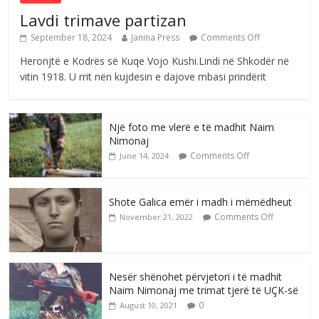
Lavdi trimave partizan
September 18, 2024
Janina Press
Comments Off
Heronjtë e Kodrës së Kuqe Vojo Kushi.Lindi në Shkodër në
vitin 1918. U rrit nën kujdesin e dajove mbasi prindërit
Një foto me vlerë e të madhit Naim
Nimonaj
Comments Off
June 14, 2024
Shote Galica emër i madh i mëmëdheut
Comments Off
November 21, 2022
Nesër shënohet përvjetori i të madhit
Naim Nimonaj me trimat tjerë të UÇK-së
0
August 10, 2021