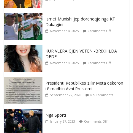
Ismet Munishi jep dorëheqje nga KF
Dukagjini
November 4, 2025
Comments Off
KUR VLERA GJEN VETEN -BRIXHILDA
DEDE
November 8, 2025
Comments Off
Presidenti Republikes z.Ilir Meta dekoron
të madhin Avni Rrustemi
September 22, 2020
No Comments
Nga Sporti
January 27, 2023
Comments Off