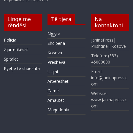
Linqe me
Të tjera
Na
rëndësi
kontaktoni
Ngjyra
Policia
JaninaPress|
Shqipëria
Prishtinë| Kosovë
Zjarrëfikësat
Kosova
Telefon: (383)
Spitalet
45000000
Presheva
Pyetje të shpeshta
Email:
Ulqini
info@janinapress.c
Arbëreshët
om
Çamët
Website:
www.janinapress.c
Arnautët
om
Maqedonia