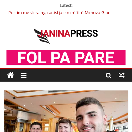
Latest:
Postim me vlera nga artistja e mirëfilltë Mimoza Gjoni
Nga poetja atdhetare Kumrie Shala -BOLL MO
Nga Elmije Ajazi e nderuar
Brahim Çekaj njē veprimtar i respektuar i çeshtjës kombëtare
Sulm , pse të dua ty