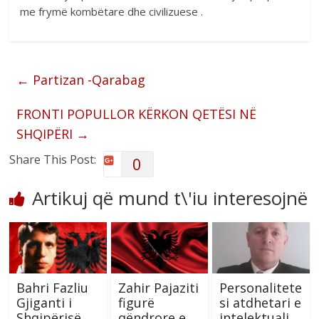
me frymë kombëtare dhe civilizuese .
←
Partizan -Qarabag
FRONTI POPULLOR KËRKON QETËSI NË
SHQIPËRI
→
Share This Post:
0
Artikuj që mund t\'iu interesojnë
Bahri Fazliu
Zahir Pajaziti
Personalitete
Gjiganti i
figurë
si atdhetari e
Shqipërisë
qëndrore e
intelektuali