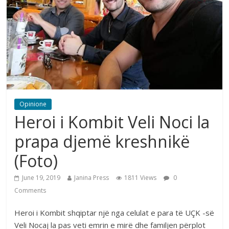
Opinione
Heroi i Kombit Veli Noci la
prapa djemë kreshnikë
(Foto)
June 19, 2019
Janina Press
1811 Views
0
Comments
Heroi i Kombit shqiptar një nga celulat e para të UÇK -së
Veli Nocaj la pas veti emrin e mirë dhe familjen përplot