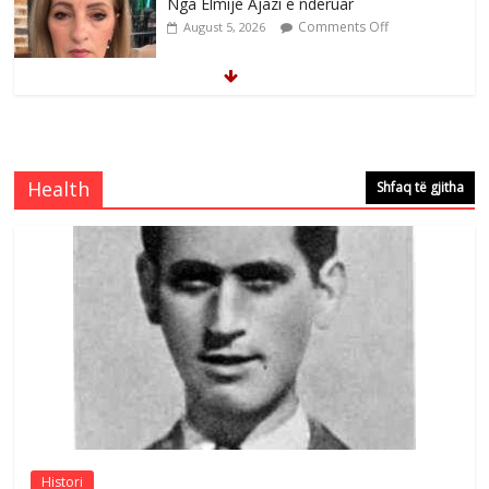
Nga Elmije Ajazi e nderuar
Comments Off
August 5, 2026
Brahim Çekaj njē veprimtar i respektuar i
çeshtjës kombëtare
Comments Off
August 5, 2026
Health
Shfaq të gjitha
Çlirimtari Mentor Mushkolaj nderohet
me mirenjohje nga Xhevdet Qeriqi Dega
e invalidëve në Fushë Kosovë
Comments Off
August 4, 2026
Sulm , pse të dua ty
Comments Off
August 8, 2026
Histori