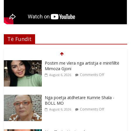
Të Fundit
Postim me vlera nga artistja e mirëfilltë
Mimoza Gjoni
Comments Off
August 6, 2026
Nga poetja atdhetare Kumrie Shala -
BOLL MO
Comments Off
August 6, 2026