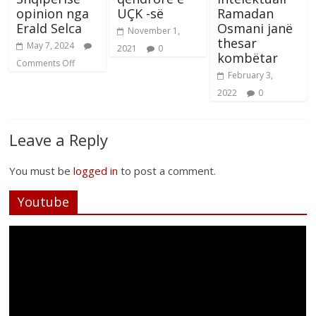
opinion nga
UÇK -së
Ramadan
Erald Selca
Osmani janë
November 1,
thesar
May 7, 2024
2021
0
kombëtar
Comments Off
February 3,
2022
0
Leave a Reply
You must be
logged in
to post a comment.
Youtube