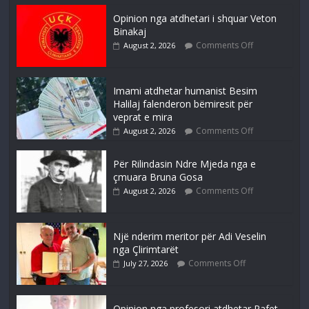
Opinion nga atdhetari i shquar Veton
Binakaj
Comments Off
August 2, 2026
Imami atdhetar humanist Besim
Halilaj falenderon bëmiresit për
veprat e mira
Comments Off
August 2, 2026
Për Rilindasin Ndre Mjeda nga e
çmuara Bruna Gosa
Comments Off
August 2, 2026
Një nderim meritor për Adi Veselin
nga Çlirimtarët
Comments Off
July 27, 2026
Opinion nga profesori atdhetar Rafet