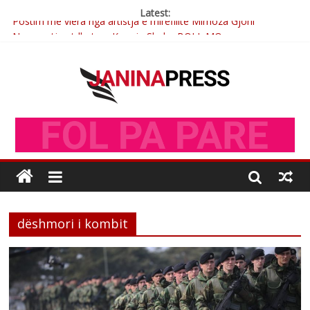
Latest:
Postim me vlera nga artistja e mirëfilltë Mimoza Gjoni
Nga poetja atdhetare Kumrie Shala -BOLL MO
Nga Elmije Ajazi e nderuar
Brahim Çekaj njē veprimtar i respektuar i çeshtjës kombëtare
Çlirimtari Mentor Mushkolaj nderohet me mirenjohje nga
Xhevdet Qeriqi Dega e invalidëve në Fushë Kosovë
dëshmori i kombit