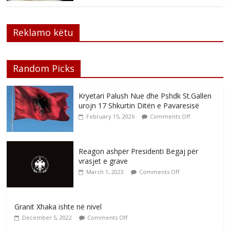
Reklamo këtu
Random Picks
Kryetari Palush Nue dhe Pshdk St.Gallen
urojn 17 Shkurtin Ditën e Pavaresisë
February 15, 2026
Comments Off
Reagon ashpër Presidenti Begaj për
vrasjet e grave
March 1, 2023
Comments Off
Granit Xhaka ishte në nivel
December 5, 2022
Comments Off