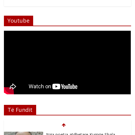
Youtube
Të Fundit
Nga poetja atdhetare Kumrie Shala -