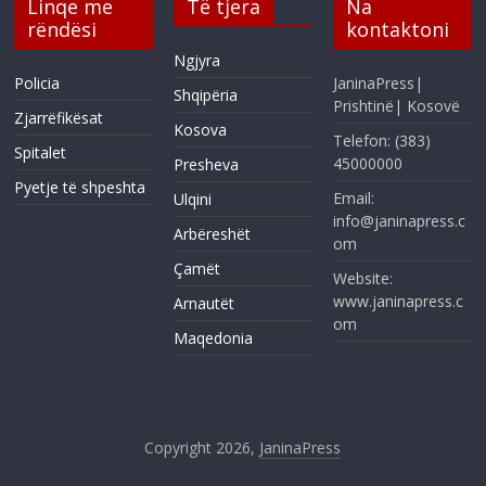
Linqe me
Të tjera
Na
rëndësi
kontaktoni
Ngjyra
Policia
JaninaPress|
Shqipëria
Prishtinë| Kosovë
Zjarrëfikësat
Kosova
Telefon: (383)
Spitalet
45000000
Presheva
Pyetje të shpeshta
Email:
Ulqini
info@janinapress.c
Arbëreshët
om
Çamët
Website:
www.janinapress.c
Arnautët
om
Maqedonia
Copyright 2026,
JaninaPress