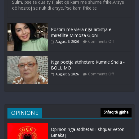
Sulm, pse të dua ty Fjalët që kam më shumë frikë,Arsye
që hezitoj se nuk di arsye,Pse kam frikë të
Postim me vlera nga artistja e
mirëfilltë Mimoza Gjoni
Comments Off
August 6, 2026
Nga poetja atdhetare Kumrie Shala -
BOLL MO
Comments Off
August 6, 2026
OPINIONE
Shfaq të gjitha
Opinion nga atdhetari i shquar Veton
Binakaj