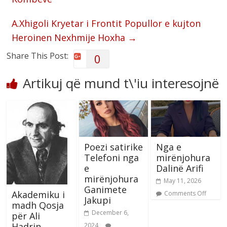
A.Xhigoli Kryetar i Frontit Popullor e kujton
Heroinen Nexhmije Hoxha
→
Share This Post:
0
Artikuj që mund t\'iu interesojnë
Poezi satirike
Nga e
Telefoni nga
mirënjohura
e
Dalinë Arifi
mirënjohura
May 11, 2026
Ganimete
Akademiku i
Comments Off
Jakupi
madh Qosja
December 6,
për Ali
Hadrin
2024