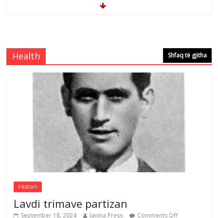
Brahim Çekaj njē veprimtar i respektuar i
çeshtjës kombëtare
Comments Off
August 5, 2026
Health
Shfaq të gjitha
Çlirimtari Mentor Mushkolaj nderohet
me mirenjohje nga Xhevdet Qeriqi Dega
e invalidëve në Fushë Kosovë
Comments Off
August 4, 2026
Sulm , pse të dua ty
Comments Off
August 8, 2026
Histori
Lavdi trimave partizan
September 18, 2024
Janina Press
Comments Off