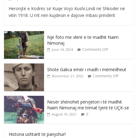
Heronjtë e Kodrës së Kuqe Vojo Kushi.Lindi në Shkodër në
vitin 1918. U rrit nën kujdesin e dajove mbasi prindërit
Një foto me vlerë e të madhit Naim
Nimonaj
Comments Off
June 14, 2024
Shote Galica emër i madh i mëmëdheut
Comments Off
November 21, 2022
Nesër shënohet përvjetori i të madhit
Naim Nimonaj me trimat tjerë të UÇK-së
0
August 10, 2021
Historia ushtarit të panjohur!