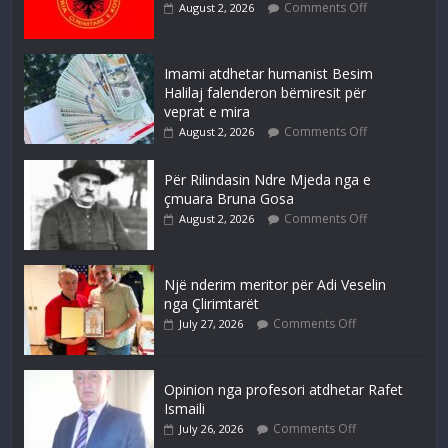
Comments Off
August 2, 2026
Imami atdhetar humanist Besim
Halilaj falenderon bëmiresit për
veprat e mira
Comments Off
August 2, 2026
Për Rilindasin Ndre Mjeda nga e
çmuara Bruna Gosa
Comments Off
August 2, 2026
Një nderim meritor për Adi Veselin
nga Çlirimtarët
Comments Off
July 27, 2026
Opinion nga profesori atdhetar Rafet
Ismaili
Comments Off
July 26, 2026