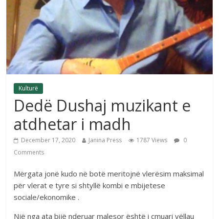
Kulturë
Dedë Dushaj muzikant e
atdhetar i madh
December 17, 2020
Janina Press
1787 Views
0
Comments
Mërgata jonë kudo në botë meritojnë vlerësim maksimal
për vlerat e tyre si shtyllë kombi e mbijetese
sociale/ekonomike .
Një nga ata bijë nderuar malesor është i çmuari vëllau