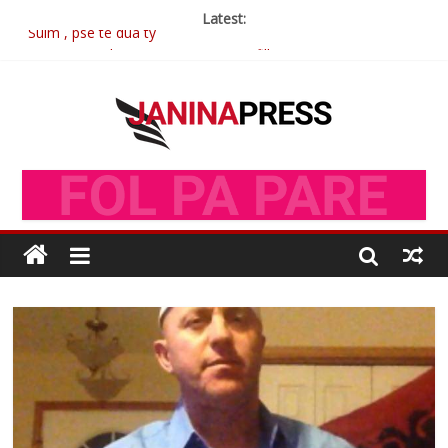
Latest:
Sulm , pse të dua ty
Postim me vlera nga artistja e mirëfilltë Mimoza Gjoni
Nga poetja atdhetare Kumrie Shala -BOLL MO
Nga Elmije Ajazi e nderuar
Brahim Çekaj njē veprimtar i respektuar i çeshtjës kombëtare