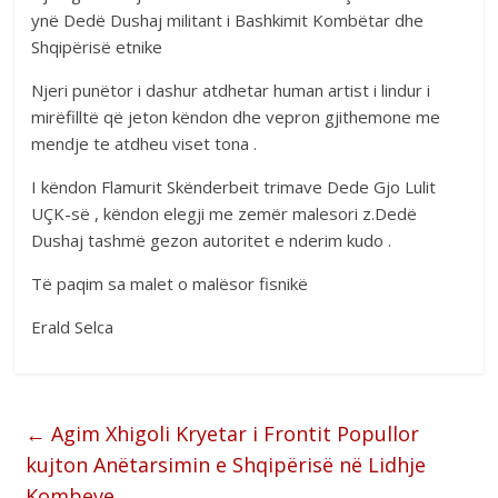
ynë Dedë Dushaj militant i Bashkimit Kombëtar dhe
Shqipërisë etnike
Njeri punëtor i dashur atdhetar human artist i lindur i
mirëfilltë që jeton këndon dhe vepron gjithemone me
mendje te atdheu viset tona .
I këndon Flamurit Skënderbeit trimave Dede Gjo Lulit
UÇK-së , këndon elegji me zemër malesori z.Dedë
Dushaj tashmë gezon autoritet e nderim kudo .
Të paqim sa malet o malësor fisnikë
Erald Selca
←
Agim Xhigoli Kryetar i Frontit Popullor
kujton Anëtarsimin e Shqipërisë në Lidhje
Kombeve