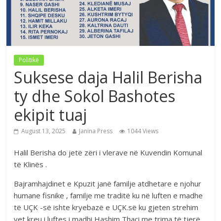
Politikë
Suksese daja Halil Berisha
ty dhe Sokol Bashotes
ekipit tuaj
August 13, 2025
Janina Press
1044 Views
Halil Berisha do jetë zëri i vlerave në Kuvendin Komunal
të Klinës .
Bajramhajdinet e Kpuzit janë familje atdhetare e njohur
humane fisnike , familje me traditë ku në luften e madhe
të UÇK -së ishte kryebazë e UÇK.së ku gjeten strehim
vet kreu i luftes i madhi Hashim Thaçi me trima të tjerë