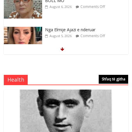
BOLL MO
Comments Off
August 6, 2026
Nga Elmije Ajazi e nderuar
Comments Off
August 5, 2026
Brahim Çekaj njē veprimtar i respektuar i
çeshtjës kombëtare
Comments Off
August 5, 2026
Health
Shfaq të gjitha
Çlirimtari Mentor Mushkolaj nderohet
me mirenjohje nga Xhevdet Qeriqi Dega
e invalidëve në Fushë Kosovë
Comments Off
August 4, 2026