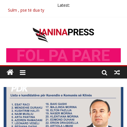
Latest:
Sulm , pse të dua ty
Postim me vlera nga artistja e mirëfilltë Mimoza Gjoni
Nga poetja atdhetare Kumrie Shala -BOLL MO
Nga Elmije Ajazi e nderuar
Brahim Çekaj njē veprimtar i respektuar i çeshtjës kombëtare