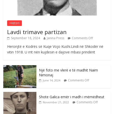
Sulm , pse të dua ty
Comments Off
August 8, 2026
Histori
Lavdi trimave partizan
September 18, 2024
Janina Press
Comments Off
Heronjtë e Kodrës së Kuqe Vojo Kushi.Lindi në Shkodër në
vitin 1918. U rrit nën kujdesin e dajove mbasi prindërit
Një foto me vlerë e të madhit Naim
Nimonaj
Comments Off
June 14, 2024
Shote Galica emër i madh i mëmëdheut
Comments Off
November 21, 2022