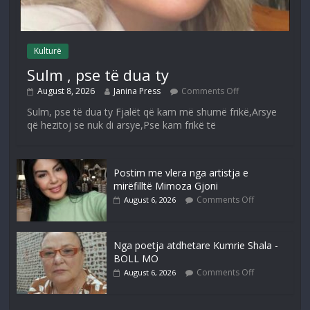
Kulturë
Sulm , pse të dua ty
August 8, 2026
Janina Press
Comments Off
Sulm, pse të dua ty Fjalët që kam më shumë frikë,Arsye
që hezitoj se nuk di arsye,Pse kam frikë të
Postim me vlera nga artistja e
mirëfilltë Mimoza Gjoni
Comments Off
August 6, 2026
Nga poetja atdhetare Kumrie Shala -
BOLL MO
Comments Off
August 6, 2026