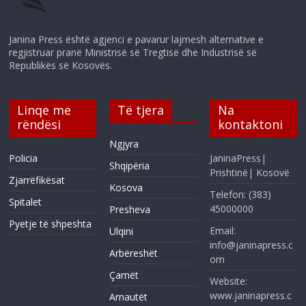
Janina Press është agjenci e pavarur lajmesh alternative e
regjistruar pranë Ministrisë së Tregtisë dhe Industrisë së
Republikës së Kosovës.
Linqe me
Të tjera
Na
rëndësi
kontaktoni
Ngjyra
Policia
JaninaPress|
Shqipëria
Prishtinë| Kosovë
Zjarrëfikësat
Kosova
Telefon: (383)
Spitalet
45000000
Presheva
Pyetje të shpeshta
Email:
Ulqini
info@janinapress.c
Arbëreshët
om
Çamët
Website:
www.janinapress.c
Arnautët