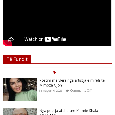
Të Fundit
Postim me vlera nga artistja e mirëfilltë
Mimoza Gjoni
Comments Off
August 6, 2026
Nga poetja atdhetare Kumrie Shala -