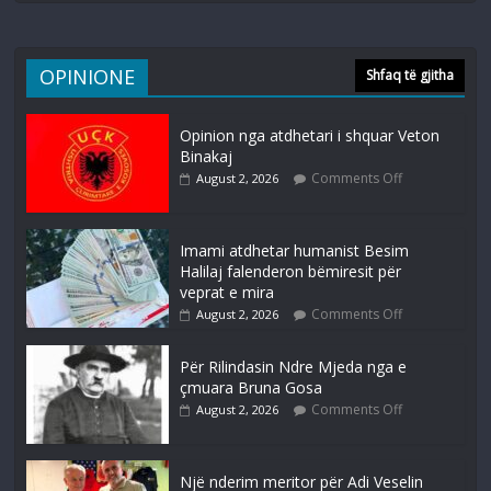
OPINIONE
Shfaq të gjitha
Opinion nga atdhetari i shquar Veton
Binakaj
Comments Off
August 2, 2026
Imami atdhetar humanist Besim
Halilaj falenderon bëmiresit për
veprat e mira
Comments Off
August 2, 2026
Për Rilindasin Ndre Mjeda nga e
çmuara Bruna Gosa
Comments Off
August 2, 2026
Një nderim meritor për Adi Veselin