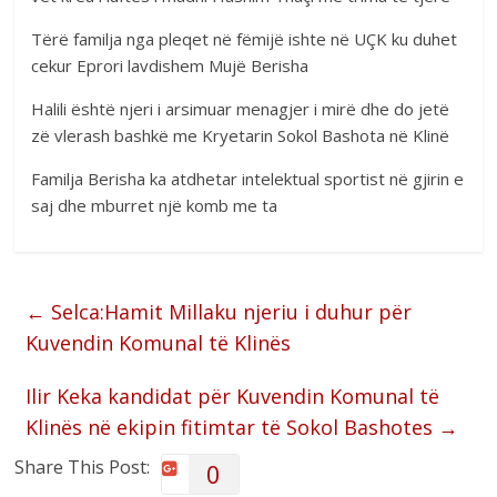
Tërë familja nga pleqet në fëmijë ishte në UÇK ku duhet
cekur Eprori lavdishem Mujë Berisha
Halili është njeri i arsimuar menagjer i mirë dhe do jetë
zë vlerash bashkë me Kryetarin Sokol Bashota në Klinë
Familja Berisha ka atdhetar intelektual sportist në gjirin e
saj dhe mburret një komb me ta
←
Selca:Hamit Millaku njeriu i duhur për
Kuvendin Komunal të Klinës
Ilir Keka kandidat për Kuvendin Komunal të
Klinës në ekipin fitimtar të Sokol Bashotes
→
Share This Post:
0