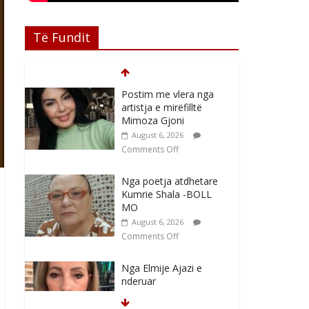
Të Fundit
Postim me vlera nga
artistja e mirëfilltë
Mimoza Gjoni
August 6, 2026
Comments Off
Nga poetja atdhetare
Kumrie Shala -BOLL
MO
August 6, 2026
Comments Off
Nga Elmije Ajazi e
nderuar
August 5, 2026