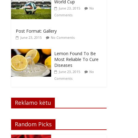
World Cup
June 23, 2015
No
Comments
Post Format: Gallery
June 23, 2015
No Comments
Lemon Found To Be
Most Reliable To Cure
Diseases
June 23, 2015
No
Comments
Reklamo këtu
Random Picks