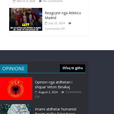
March 4, 2020
No Comments
Reagojnë nga Atletico
Madrid
July 22, 2024
Comments Off
OPINIONE
Shfaq të gjitha
Opinion nga atdhetari i
shquar Veton Binakaj
Comments
August 2, 2026
Off
Imami atdhetar humanist
Besim Halilaj falenderon