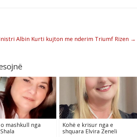
nistri Albin Kurti kujton me nderim Triumf Rizen
→
resojnë
 o mashkull nga
Kohë e krisur nga e
Shala
shquara Elvira Zeneli