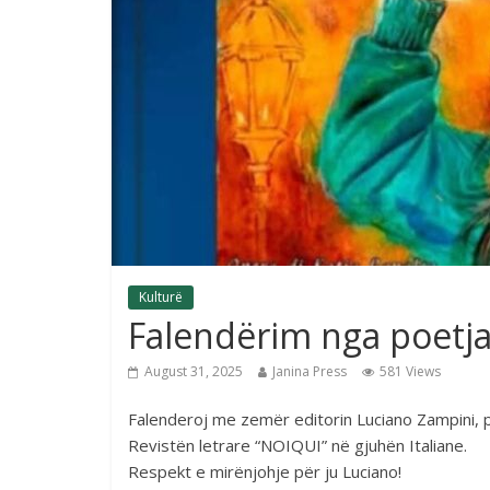
Kulturë
Falendërim nga poetja
August 31, 2025
Janina Press
581 Views
Falenderoj me zemër editorin Luciano Zampini, p
Revistën letrare “NOIQUI” në gjuhën Italiane.
Respekt e mirënjohje për ju Luciano!