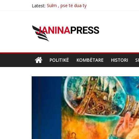
Sulm , pse të dua ty
Latest:
Postim me vlera nga artistja e mirëfilltë Mim
Nga poetja atdhetare Kumrie Shala -BOLL M
Nga Elmije Ajazi e nderuar
Brahim Çekaj njē veprimtar i respektuar i çe
POLITIKË
KOMBËTARE
HISTORI
S