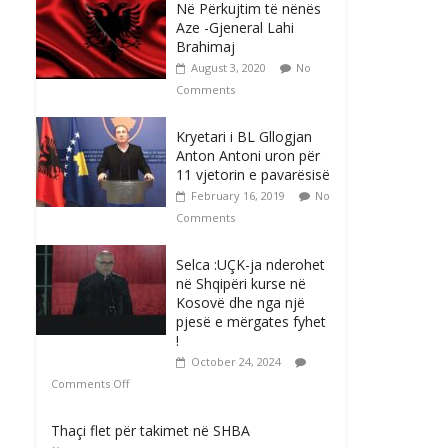
Në Përkujtim të nënës
Aze -Gjeneral Lahi
Brahimaj
August 3, 2020
No
Comments
Kryetari i BL Gllogjan
Anton Antoni uron për
11 vjetorin e pavarësisë
February 16, 2019
No
Comments
Selca :UÇK-ja nderohet
në Shqipëri kurse në
Kosovë dhe nga një
pjesë e mërgates fyhet
!
October 24, 2024
Comments Off
Thaçi flet për takimet në SHBA