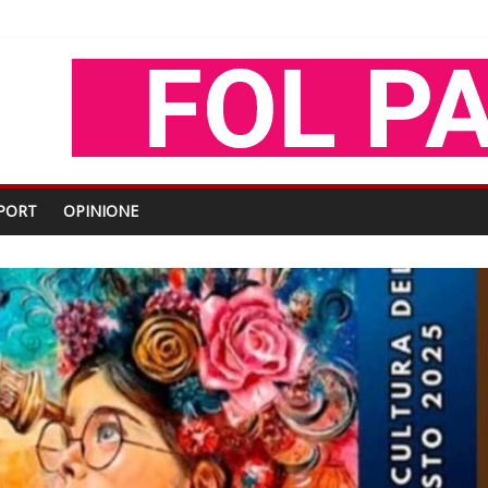
oza Gjoni
O
shtjës kombëtare
PORT
OPINIONE