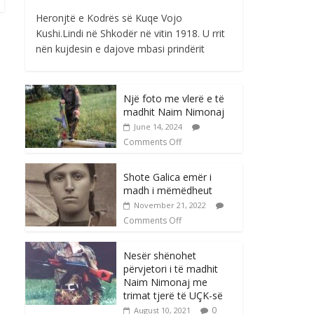
Heronjtë e Kodrës së Kuqe Vojo
Kushi.Lindi në Shkodër në vitin 1918. U rrit
nën kujdesin e dajove mbasi prindërit
Një foto me vlerë e të
madhit Naim Nimonaj
June 14, 2024
Comments Off
Shote Galica emër i
madh i mëmëdheut
November 21, 2022
Comments Off
Nesër shënohet
përvjetori i të madhit
Naim Nimonaj me
trimat tjerë të UÇK-së
0
August 10, 2021