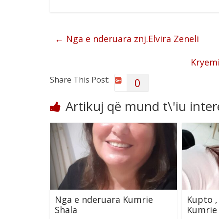
←
Nga e nderuara znj.Elvira Zeneli
Kryemi
Share This Post:
0
Artikuj që mund t\'iu inte
Nga e nderuara Kumrie
Kupto ,
Shala
Kumrie 