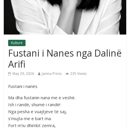
Kulturë
Fustani i Nanes nga Dalinë
Arifi
May 29, 2026
Janina Press
235 Views
Fustani i nanës
Ma dha fustanin nana me e veshë.
Ish i randë, shumë i randë!
Nga pesha e vuajtjeve të saj,
s’mujta me e bart ma.
Fort m’iu dhimbt zemra,