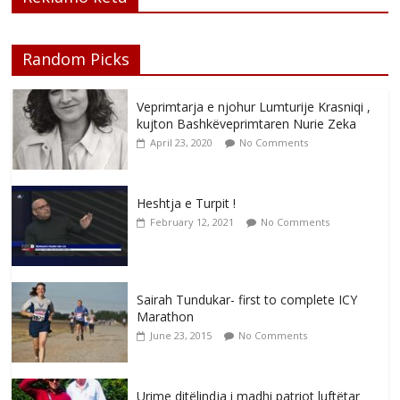
Random Picks
Veprimtarja e njohur Lumturije Krasniqi ,
kujton Bashkëveprimtaren Nurie Zeka
April 23, 2020
No Comments
Heshtja e Turpit !
February 12, 2021
No Comments
Sairah Tundukar- first to complete ICY
Marathon
June 23, 2015
No Comments
Urime ditëlindja i madhi patriot luftëtar