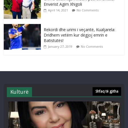
Enverist Agim Xhigoli
April 14, 2021
No Comments
Rekordi dhe urimi i veçantë, Kualjarela:
Dridhem vetëm kur dëgjoj emrin e
Batistutës!
January 27, 2019
No Comments
Kulturë
Shfaq të gjitha