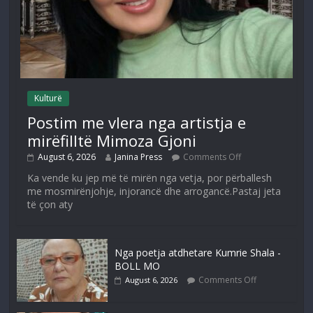
Kulturë
Postim me vlera nga artistja e
mirëfilltë Mimoza Gjoni
August 6, 2026
Janina Press
Comments Off
Ka vende ku jep më të mirën nga vetja, por përballesh
me mosmirënjohje, injorancë dhe arrogancë.Pastaj jeta
të çon aty
Nga poetja atdhetare Kumrie Shala -
BOLL MO
Comments Off
August 6, 2026