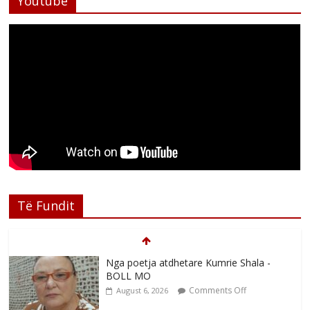
Youtube
Të Fundit
Nga poetja atdhetare Kumrie Shala -
BOLL MO
Comments Off
August 6, 2026