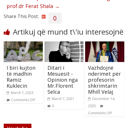
prof.dr Ferat Shala
→
Share This Post:
0
Artikuj që mund t\'iu interesojnë
I biri kujton
Ditari i
Vazhdojnë
të madhin
Mësuesit -
nderimet për
Ramiz
Opinion nga
profesorin
Kuklecin
Mr.Florent
shkrimtarin
Selca
Mhill Velaj
March 7, 2023
March 7, 2021
December 14,
Comments Off
0
2025
Comments Off