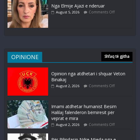
Nga Elmije Ajazi e nderuar
Comments Off
August 5, 2026
OPINIONE
Shfaq të gjitha
Opinion nga atdhetari i shquar Veton
Binakaj
Comments Off
August 2, 2026
Imami atdhetar humanist Besim
Halilaj falenderon bëmiresit për
veprat e mira
Comments Off
August 2, 2026
Për Rilindasin Ndre Mjeda nga e