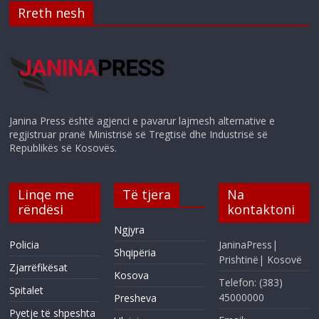
Rreth nesh
Janina Press është agjenci e pavarur lajmesh alternative e
regjistruar pranë Ministrisë së Tregtisë dhe Industrisë së
Republikës së Kosovës.
Linqe me
Të tjera
Na
rëndësi
kontaktoni
Ngjyra
Policia
JaninaPress|
Shqipëria
Prishtinë| Kosovë
Zjarrëfikësat
Kosova
Telefon: (383)
Spitalet
45000000
Presheva
Pyetje të shpeshta