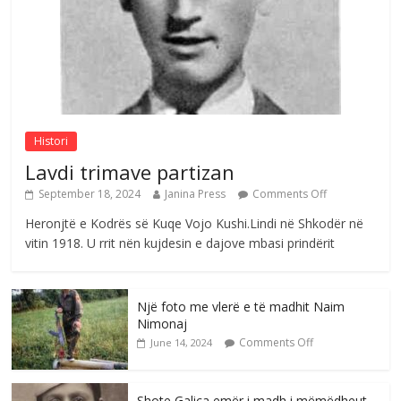
Postim me vlera nga artistja e mirëfilltë
Mimoza Gjoni
Comments Off
August 6, 2026
Histori
Lavdi trimave partizan
September 18, 2024
Janina Press
Comments Off
Heronjtë e Kodrës së Kuqe Vojo Kushi.Lindi në Shkodër në
vitin 1918. U rrit nën kujdesin e dajove mbasi prindërit
Një foto me vlerë e të madhit Naim
Nimonaj
Comments Off
June 14, 2024
Shote Galica emër i madh i mëmëdheut