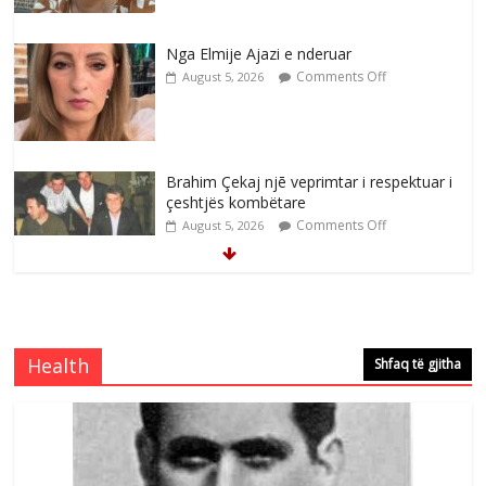
Nga Elmije Ajazi e nderuar
Comments Off
August 5, 2026
Brahim Çekaj njē veprimtar i respektuar i
çeshtjës kombëtare
Comments Off
August 5, 2026
Çlirimtari Mentor Mushkolaj nderohet
me mirenjohje nga Xhevdet Qeriqi Dega
e invalidëve në Fushë Kosovë
Health
Shfaq të gjitha
Comments Off
August 4, 2026
Çlirimtari Agron Gërvalla me takime pune
në atdhe të shoqerisë Levizja
Comments Off
August 3, 2026