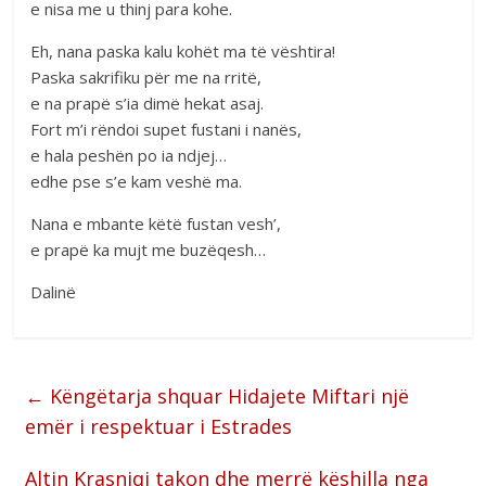
e nisa me u thinj para kohe.
Eh, nana paska kalu kohët ma të vështira!
Paska sakrifiku për me na rritë,
e na prapë s’ia dimë hekat asaj.
Fort m’i rëndoi supet fustani i nanës,
e hala peshën po ia ndjej…
edhe pse s’e kam veshë ma.
Nana e mbante këtë fustan vesh’,
e prapë ka mujt me buzëqesh…
Dalinë
←
Këngëtarja shquar Hidajete Miftari një
emër i respektuar i Estrades
Altin Krasniqi takon dhe merrë këshilla nga