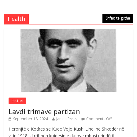
Brahim Çekaj njē veprimtar i respektuar i
çeshtjës kombëtare
Comments Off
August 5, 2026
Health
Shfaq të gjitha
Çlirimtari Mentor Mushkolaj nderohet
me mirenjohje nga Xhevdet Qeriqi Dega
e invalidëve në Fushë Kosovë
Comments Off
August 4, 2026
Sulm , pse të dua ty
Comments Off
August 8, 2026
Histori
Lavdi trimave partizan
September 18, 2024
Janina Press
Comments Off
Heronjtë e Kodrës së Kuqe Vojo Kushi.Lindi në Shkodër në
vitin 1918. U rrit nën kujdesin e dajove mbasi prindërit