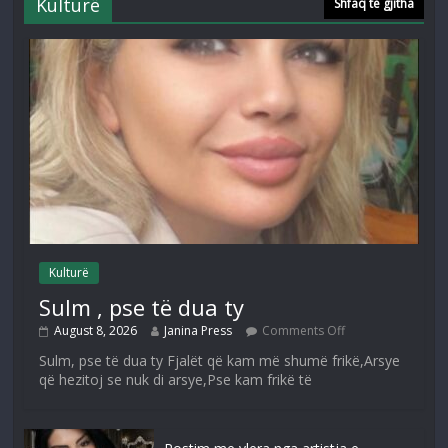
Kulturë
Shfaq të gjitha
Kulturë
Sulm , pse të dua ty
August 8, 2026
Janina Press
Comments Off
Sulm, pse të dua ty Fjalët që kam më shumë frikë,Arsye
që hezitoj se nuk di arsye,Pse kam frikë të