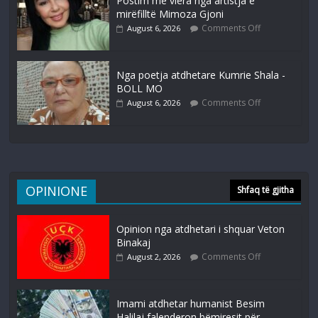
Postim me vlera nga artistja e
mirëfilltë Mimoza Gjoni
Comments Off
August 6, 2026
Nga poetja atdhetare Kumrie Shala -
BOLL MO
Comments Off
August 6, 2026
OPINIONE
Shfaq të gjitha
Opinion nga atdhetari i shquar Veton
Binakaj
Comments Off
August 2, 2026
Imami atdhetar humanist Besim
Halilaj falenderon bëmiresit për