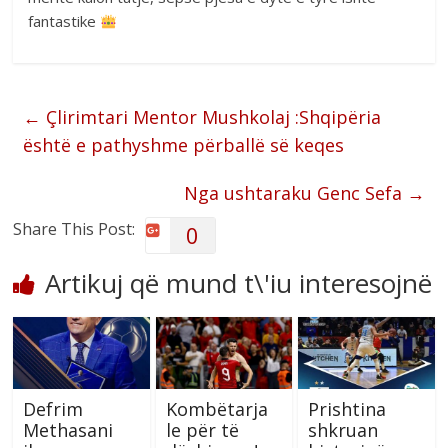
fantastike
←
Çlirimtari Mentor Mushkolaj :Shqipëria
është e pathyshme përballë së keqes
Nga ushtaraku Genc Sefa
→
Share This Post:
0
Artikuj që mund t\'iu interesojnë
Defrim
Kombëtarja
Prishtina
Methasani
le për të
shkruan