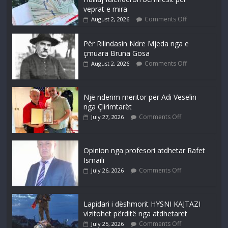
veprat e mira
Comments Off
August 2, 2026
Për Rilindasin Ndre Mjeda nga e
çmuara Bruna Gosa
Comments Off
August 2, 2026
Një nderim meritor për Adi Veselin
nga Çlirimtarët
Comments Off
July 27, 2026
Opinion nga profesori atdhetar Rafet
Ismaili
Comments Off
July 26, 2026
Lapidari i dëshmorit HYSNI KAJTAZI
vizitohet përditë nga atdhetaret
Comments Off
July 25, 2026