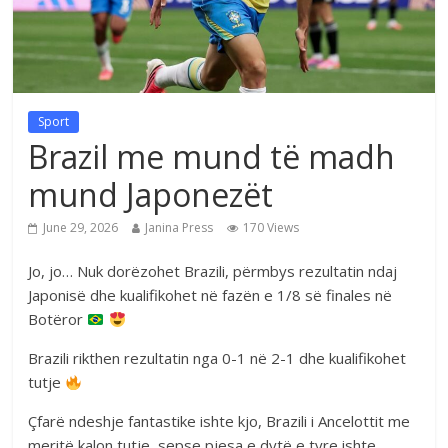
Sport
Brazil me mund të madh
mund Japonezët
June 29, 2026
Janina Press
170 Views
Jo, jo… Nuk dorëzohet Brazili, përmbys rezultatin ndaj
Japonisë dhe kualifikohet në fazën e 1/8 së finales në
Botëror
Brazili rikthen rezultatin nga 0-1 në 2-1 dhe kualifikohet
tutje
Çfarë ndeshje fantastike ishte kjo, Brazili i Ancelottit me
meritë kalon tutje, sepse pjesa e dytë e tyre ishte