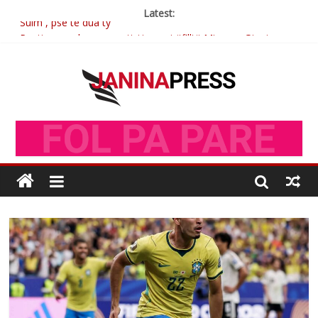
Latest:
Sulm , pse të dua ty
Postim me vlera nga artistja e mirëfilltë Mimoza Gjoni
Nga poetja atdhetare Kumrie Shala -BOLL MO
Nga Elmije Ajazi e nderuar
Brahim Çekaj njē veprimtar i respektuar i çeshtjës kombëtare