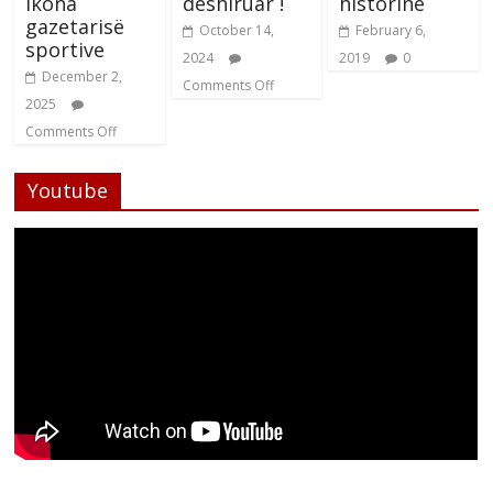
ikona
dëshiruar !
historinë
gazetarisë
October 14,
February 6,
sportive
2024
2019
0
December 2,
Comments Off
2025
Comments Off
Youtube