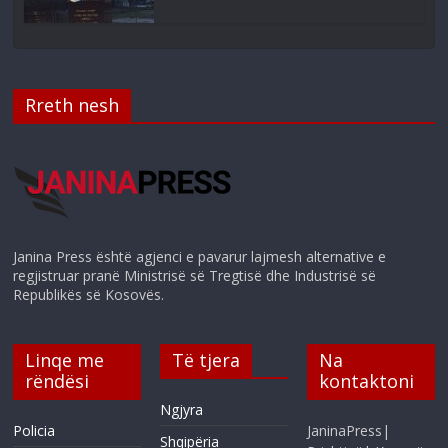
Rreth nesh
Janina Press është agjenci e pavarur lajmesh alternative e
regjistruar pranë Ministrisë së Tregtisë dhe Industrisë së
Republikës së Kosovës.
Linqe me
Të tjera
Na
rëndësi
kontaktoni
Ngjyra
Policia
JaninaPress|
Shqipëria