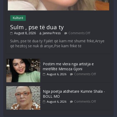
Kulturë
Sulm , pse të dua ty
August 8, 2026
Janina Press
Comments Off
Sulm, pse të dua ty Fjalët që kam më shumë frikë,Arsye
që hezitoj se nuk di arsye,Pse kam frikë të
Postim me vlera nga artistja e
mirëfilltë Mimoza Gjoni
Comments Off
August 6, 2026
Nga poetja atdhetare Kumrie Shala -
BOLL MO
Comments Off
August 6, 2026