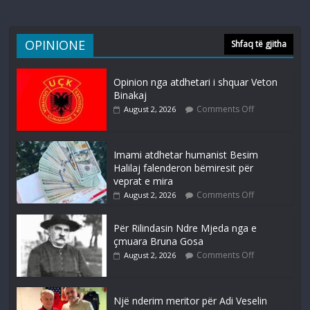
OPINIONE
Shfaq të gjitha
Opinion nga atdhetari i shquar Veton
Binakaj
Comments Off
August 2, 2026
Imami atdhetar humanist Besim
Halilaj falenderon bëmiresit për
veprat e mira
Comments Off
August 2, 2026
Për Rilindasin Ndre Mjeda nga e
çmuara Bruna Gosa
Comments Off
August 2, 2026
Një nderim meritor për Adi Veselin