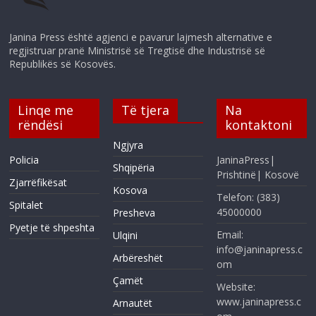
Janina Press është agjenci e pavarur lajmesh alternative e
regjistruar pranë Ministrisë së Tregtisë dhe Industrisë së
Republikës së Kosovës.
Linqe me
Të tjera
Na
rëndësi
kontaktoni
Ngjyra
Policia
JaninaPress|
Shqipëria
Prishtinë| Kosovë
Zjarrëfikësat
Kosova
Telefon: (383)
Spitalet
45000000
Presheva
Pyetje të shpeshta
Email:
Ulqini
info@janinapress.c
Arbëreshët
om
Çamët
Website:
www.janinapress.c
Arnautët