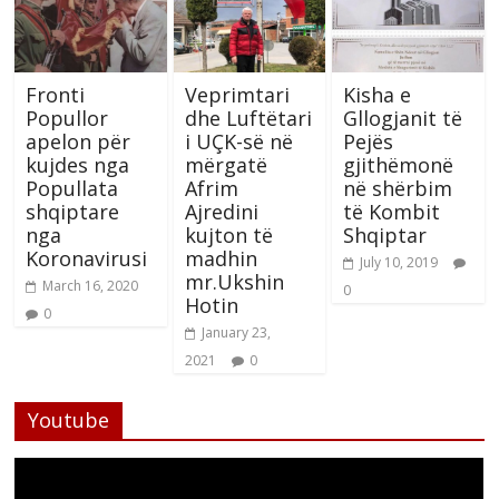
Fronti
Veprimtari
Kisha e
Popullor
dhe Luftëtari
Gllogjanit të
apelon për
i UÇK-së në
Pejës
kujdes nga
mërgatë
gjithëmonë
Popullata
Afrim
në shërbim
shqiptare
Ajredini
të Kombit
nga
kujton të
Shqiptar
Koronavirusi
madhin
July 10, 2019
mr.Ukshin
March 16, 2020
0
Hotin
0
January 23,
2021
0
Youtube