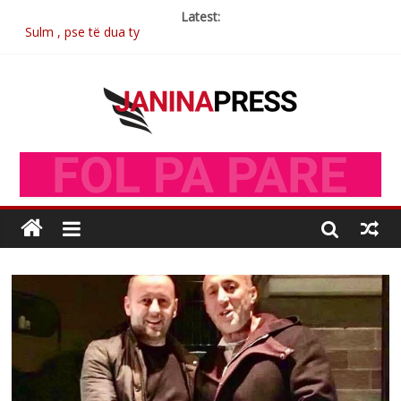
Latest:
Sulm , pse të dua ty
Postim me vlera nga artistja e mirëfilltë Mimoza Gjoni
Nga poetja atdhetare Kumrie Shala -BOLL MO
Nga Elmije Ajazi e nderuar
Brahim Çekaj njē veprimtar i respektuar i çeshtjës kombëtare