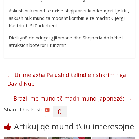
Askush nuk mund te nxise shqiptaret kunder njeri tjetrit ,
askush nuk mund ta mposht kombin e të madhit Gjergj
Kastrioti -Skënderbeut
Dielli ynë do ndriçoi gjithmone dhe Shqiperia do bëhet
atraksion boteror i turizmit
←
Urime axha Palush ditëlindjen shkrim nga
David Nue
Brazil me mund të madh mund Japonezët
→
Share This Post:
0
Artikuj që mund t\'iu interesojnë