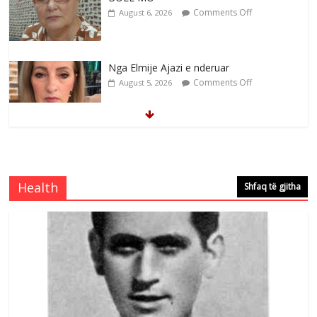
Comments Off
August 6, 2026
Nga Elmije Ajazi e nderuar
Comments Off
August 5, 2026
Brahim Çekaj njē veprimtar i respektuar i
çeshtjës kombëtare
Comments Off
August 5, 2026
Health
Shfaq të gjitha
Çlirimtari Mentor Mushkolaj nderohet
me mirenjohje nga Xhevdet Qeriqi Dega
e invalidëve në Fushë Kosovë
Comments Off
August 4, 2026