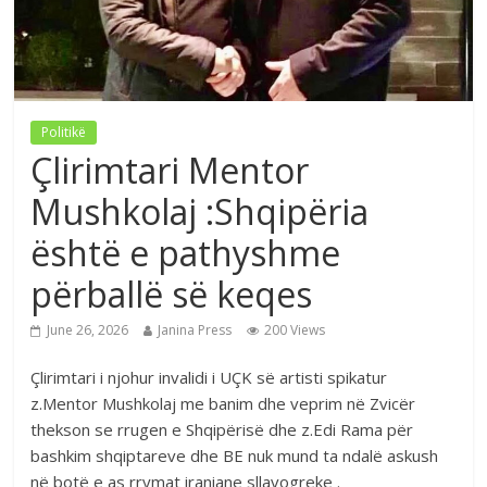
Politikë
Çlirimtari Mentor
Mushkolaj :Shqipëria
është e pathyshme
përballë së keqes
June 26, 2026
Janina Press
200 Views
Çlirimtari i njohur invalidi i UÇK së artisti spikatur
z.Mentor Mushkolaj me banim dhe veprim në Zvicër
thekson se rrugen e Shqipërisë dhe z.Edi Rama për
bashkim shqiptareve dhe BE nuk mund ta ndalë askush
në botë e as rrymat iraniane sllavogreke .