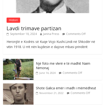
Sulm , pse të dua ty
Comments Off
August 8, 2026
Histori
Lavdi trimave partizan
September 18, 2024
Janina Press
Comments Off
Heronjtë e Kodrës së Kuqe Vojo Kushi.Lindi në Shkodër në
vitin 1918. U rrit nën kujdesin e dajove mbasi prindërit
Një foto me vlerë e të madhit Naim
Nimonaj
Comments Off
June 14, 2024
Shote Galica emër i madh i mëmëdheut
Comments Off
November 21, 2022