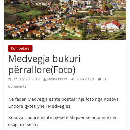
Kombëtare
Medvegja bukuri
përrallore(Foto)
January 28, 2019
Janina Press
3164 Views
0
Comments
Në faqen Medvegja është postuar një foto nga Kosova
Lindore qyteti ynë i Medvegjës
Kosova Lindore është pjesë e Shqipërisë ndonëse nën
okupimin serb .