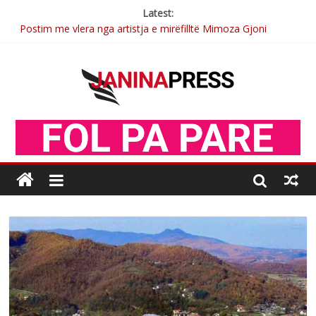
Latest:
Postim me vlera nga artistja e mirëfilltë Mimoza Gjoni
Nga poetja atdhetare Kumrie Shala -BOLL MO
Nga Elmije Ajazi e nderuar
Brahim Çekaj njē veprimtar i respektuar i çeshtjës kombëtare
Sulm , pse të dua ty