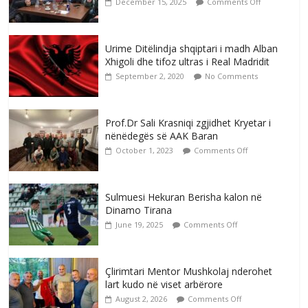
December 15, 2025
Comments Off
Urime Ditëlindja shqiptari i madh Alban
Xhigoli dhe tifoz ultras i Real Madridit
September 2, 2020
No Comments
Prof.Dr Sali Krasniqi zgjidhet Kryetar i
nënëdegës së AAK Baran
October 1, 2023
Comments Off
Sulmuesi Hekuran Berisha kalon në
Dinamo Tirana
June 19, 2025
Comments Off
Çlirimtari Mentor Mushkolaj nderohet
lart kudo në viset arbërore
August 2, 2026
Comments Off