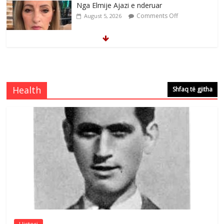
Comments Off
August 5, 2026
Brahim Çekaj njē veprimtar i respektuar i
çeshtjës kombëtare
Comments Off
August 5, 2026
Health
Shfaq të gjitha
Çlirimtari Mentor Mushkolaj nderohet
me mirenjohje nga Xhevdet Qeriqi Dega
e invalidëve në Fushë Kosovë
Comments Off
August 4, 2026
Sulm , pse të dua ty
Comments Off
August 8, 2026