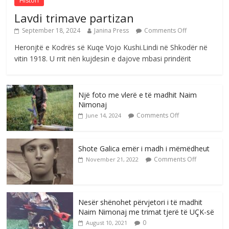
Histori
Lavdi trimave partizan
September 18, 2024
Janina Press
Comments Off
Heronjtë e Kodrës së Kuqe Vojo Kushi.Lindi në Shkodër në
vitin 1918. U rrit nën kujdesin e dajove mbasi prindërit
Një foto me vlerë e të madhit Naim
Nimonaj
Comments Off
June 14, 2024
Shote Galica emër i madh i mëmëdheut
Comments Off
November 21, 2022
Nesër shënohet përvjetori i të madhit
Naim Nimonaj me trimat tjerë të UÇK-së
0
August 10, 2021