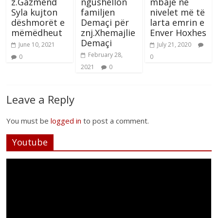
z.Gazmend
ngushëllon
mbajë në
Syla kujton
familjen
nivelet më të
dëshmorët e
Demaçi për
larta emrin e
mëmëdheut
znj.Xhemajlie
Enver Hoxhes
Demaçi
June 10, 2021
July 21, 2020
February 28,
0
0
2021
0
Leave a Reply
You must be
logged in
to post a comment.
Youtube