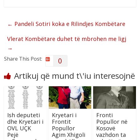
←
Pandeli Sotiri koka e Rilindjes Kombëtare
Vlerat Kombëtare duhet të mbrohen me ligj
→
Share This Post:
0
Artikuj që mund t\'iu interesojnë
Ish deputeti
Kryetari i
Fronti
dhe Kryetari i
Frontit
Popullor në
OVL UÇK
Popullor
Kosovë
Pejë
Agim Xhigoli
vazhdon ta