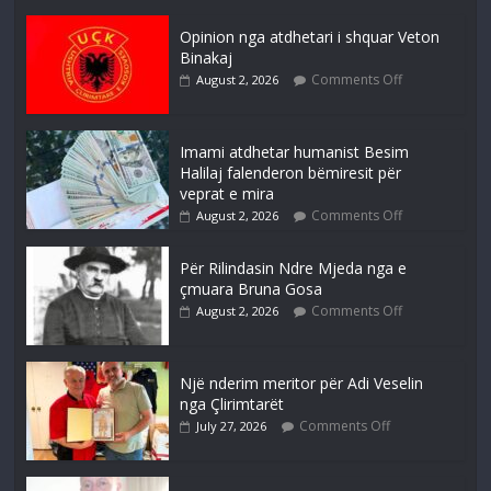
Opinion nga atdhetari i shquar Veton
Binakaj
Comments Off
August 2, 2026
Imami atdhetar humanist Besim
Halilaj falenderon bëmiresit për
veprat e mira
Comments Off
August 2, 2026
Për Rilindasin Ndre Mjeda nga e
çmuara Bruna Gosa
Comments Off
August 2, 2026
Një nderim meritor për Adi Veselin
nga Çlirimtarët
Comments Off
July 27, 2026