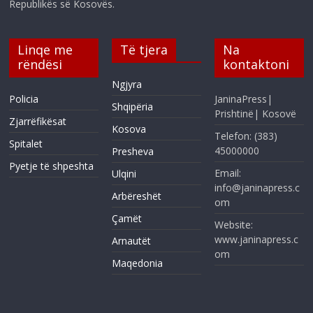
Republikës së Kosovës.
Linqe me
Të tjera
Na
rëndësi
kontaktoni
Ngjyra
Policia
JaninaPress|
Shqipëria
Prishtinë| Kosovë
Zjarrëfikësat
Kosova
Telefon: (383)
Spitalet
45000000
Presheva
Pyetje të shpeshta
Email:
Ulqini
info@janinapress.c
Arbëreshët
om
Çamët
Website:
www.janinapress.c
Arnautët
om
Maqedonia