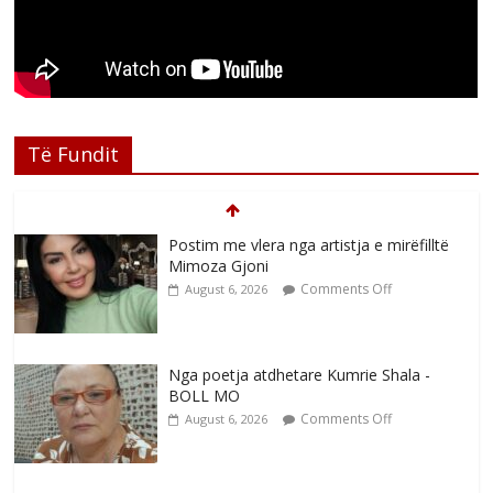
Të Fundit
Postim me vlera nga artistja e mirëfilltë
Mimoza Gjoni
Comments Off
August 6, 2026
Nga poetja atdhetare Kumrie Shala -
BOLL MO
Comments Off
August 6, 2026
Nga Elmije Ajazi e nderuar