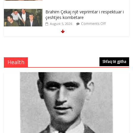
Brahim Çekaj njē veprimtar i respektuar i
çeshtjës kombëtare
Comments Off
August 5, 2026
Çlirimtari Mentor Mushkolaj nderohet
me mirenjohje nga Xhevdet Qeriqi Dega
e invalidëve në Fushë Kosovë
Health
Shfaq të gjitha
Comments Off
August 4, 2026
Çlirimtari Agron Gërvalla me takime pune
në atdhe të shoqerisë Levizja
Comments Off
August 3, 2026
Postim me vlera nga artistja e mirëfilltë
Mimoza Gjoni
Comments Off
August 6, 2026