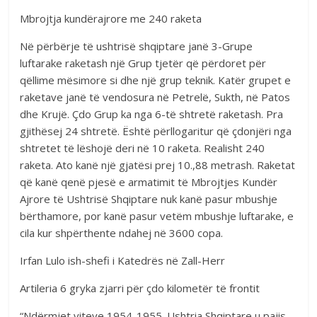
Mbrojtja kundërajrore me 240 raketa
Në përbërje të ushtrisë shqiptare janë 3-Grupe
luftarake raketash një Grup tjetër që përdoret për
qëllime mësimore si dhe një grup teknik. Katër grupet e
raketave janë të vendosura në Petrelë, Sukth, në Patos
dhe Krujë. Çdo Grup ka nga 6-të shtretë raketash. Pra
gjithësej 24 shtretë. Është përllogaritur që çdonjëri nga
shtretet të lëshojë deri në 10 raketa. Realisht 240
raketa. Ato kanë një gjatësi prej 10.,88 metrash. Raketat
që kanë qenë pjesë e armatimit të Mbrojtjes Kundër
Ajrore të Ushtrisë Shqiptare nuk kanë pasur mbushje
bërthamore, por kanë pasur vetëm mbushje luftarake, e
cila kur shpërthente ndahej në 3600 copa.
Irfan Lulo ish-shefi i Katedrës në Zall-Herr
Artileria 6 gryka zjarri për çdo kilometër të frontit
“Ndërmjet viteve 1954-1955. Ushtria Shqiptare u pajis