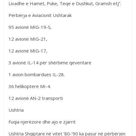
Livadhe e Hamet, Puke, Teqe e Dushkut, Gramsh etj”.
Përbërja e Aviacionit Ushtarak
95 avionë MIG-19-S,
12 avionë MIG-21,
12 avionë MIG-17,
3 avionë IL-14 për shërbime qeveritare
1 avion bombardues IL-28.
36 helikopterë MI-4.
12 avionë AN-2 transporti
Ushtria
Fuqia njerëzore dhe ajo e zjarrit
Ushtria Shqiptare në vitet ’80-‘90 ka pasur në përbërjen