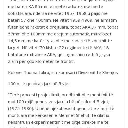
me bateri KA 85 mm e mjete radioteknike më të
sofistikuara, ndërsa në vitet 1957-1958 u pajis me
bateri 57 dhe 100mm. Në vitet 1959-1969, në armatim
futen edhe raketat e drejtuara, topat AKA 37 mm, topat
57mm dhe 100mm me drejtim automatik, mitralozet
14,5 mm me katër tyta, dhe me radarë të zbulimit të
largët. Në vitet ’70 kishte 22 regjimente të AKA, 18
batalione mitraliere AKA, që llogarisnin rreth 6 gryka
zjarri për çdo kilometër të frontit”.
Kolonel Thoma Lakra, ish-komisari i Divizionit të Xhenjos
100 mijë qendra zjarri në 5 vjet
“Tërë procesi i projektimit, prodhimit dhe montimit të
mbi 100 mijë qendrave zjarri u bë për afro 4-5 vjet,
(1975-1980). U bënë njëkohësisht qendrat e zjarrit të
montuara me kërkesën e Mehmet Shehut, të cilat iu
nënshtruan eksperimentimit me qitje direkte me të