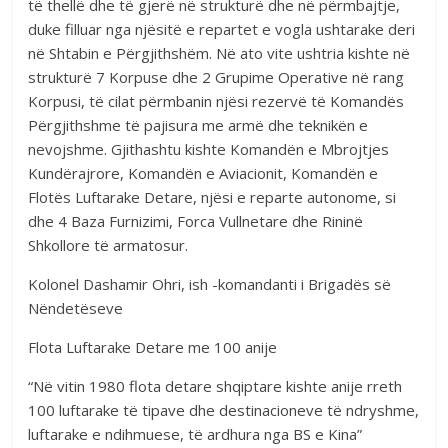
të thellë dhe të gjerë në strukturë dhe në përmbajtje,
duke filluar nga njësitë e repartet e vogla ushtarake deri
në Shtabin e Përgjithshëm. Në ato vite ushtria kishte në
strukturë 7 Korpuse dhe 2 Grupime Operative në rang
Korpusi, të cilat përmbanin njësi rezervë të Komandës
Përgjithshme të pajisura me armë dhe teknikën e
nevojshme. Gjithashtu kishte Komandën e Mbrojtjes
Kundërajrore, Komandën e Aviacionit, Komandën e
Flotës Luftarake Detare, njësi e reparte autonome, si
dhe 4 Baza Furnizimi, Forca Vullnetare dhe Rininë
Shkollore të armatosur.
Kolonel Dashamir Ohri, ish -komandanti i Brigadës së
Nëndetëseve
Flota Luftarake Detare me 100 anije
“Në vitin 1980 flota detare shqiptare kishte anije rreth
100 luftarake të tipave dhe destinacioneve të ndryshme,
luftarake e ndihmuese, të ardhura nga BS e Kina”