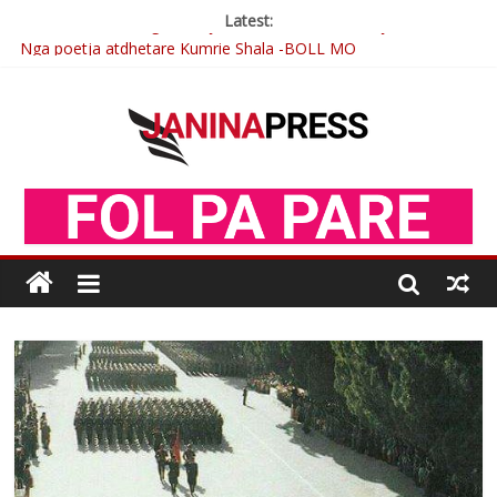
Latest:
Nga poetja atdhetare Kumrie Shala -BOLL MO
Nga Elmije Ajazi e nderuar
Brahim Çekaj njē veprimtar i respektuar i çeshtjës kombëtare
Çlirimtari Mentor Mushkolaj nderohet me mirenjohje nga
Xhevdet Qeriqi Dega e invalidëve në Fushë Kosovë
Postim me vlera nga artistja e mirëfilltë Mimoza Gjoni