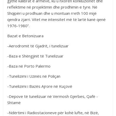
gjithë kalibrat e armëve, ku u nxorën konkluzionet dhe
reflektime në projektimin dhe prodhimin e tyre. Në
Shqipëri u prodhuan dhe u montuan rreth 100 mijë
qendra zjarri. Vitet me intensitet më të lartë kanë qenë
1976-1980”.
Bazat e Betonizuara
-Aerodromit të Gjadrit, i tunelizuar
-Baza e Shëngjinit të Tunelizuar
-Baza në Porto Palermo
-Tunelizimi i Uzinës në Poliçan
-Tunelizimi i Bazës Ajrore në Kuçovë
-Depove të tunelizuar në Vermosh Gjerbes, Qafë -
Shtamë
-Ndërtimi i Radiostacioneve për kohë lufte, në Bizë,