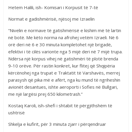
Hetem Halili, ish- Komisari i Korpusit të 7-të
Normat e gadishmërisë, njësoj me Izraelin
“Nivelin e normave të gatishmërisë e kishim më të lartin
në botë. Me këto norma na afrohej vetëm Izraeli. Në 6
orë deri në 6 e 30 minuta kompletohet një brigadë,
efektivi i të cilës varionte nga 5 mijë deri në 7 mijë trupa.
Ndërsa një korpus vihej në gatishmëri të plotë brenda
9-10 orëve. Për rastin konkret, kur flitej që Shqipëria
kërcënohej nga trupat e Traktatit të Varshavës, merrej
parasysh që pika më e afërt, nga ku mund të ngriheshin
avionët desantues, ishte aeroporti i Sofies në Bullgari,
me një largësi prej 650 kilometrash.”
Kostaq Karoli, ish-shefi i shtabit të përgjithshëm të
ushtrisë
Shkelja e kufirit, për 3 minuta zjarr i përqendruar