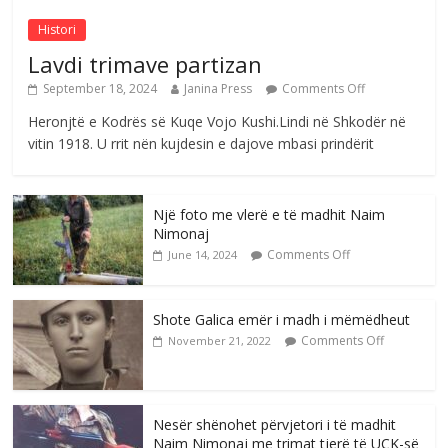
Histori
Lavdi trimave partizan
September 18, 2024
Janina Press
Comments Off
Heronjtë e Kodrës së Kuqe Vojo Kushi.Lindi në Shkodër në
vitin 1918. U rrit nën kujdesin e dajove mbasi prindërit
Një foto me vlerë e të madhit Naim
Nimonaj
Comments Off
June 14, 2024
Shote Galica emër i madh i mëmëdheut
Comments Off
November 21, 2022
Nesër shënohet përvjetori i të madhit
Naim Nimonaj me trimat tjerë të UÇK-së