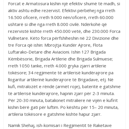
Forcat e Armatosura kishin një efektiv shumë të madh, si
aktiv ashtu edhe rezervist. Efektivi përbëhej nga rreth
16.500 oficerë, rreth 9.000 nën/oficerë, rreth 60.000
ushtarë si dhe nga rreth 8.000 civilë. Ndërkohë që
rezervistë kishte rreth 450.000 vetë, dhe 230.000 Forca
Vullnetare. Këto forca përfshiheshin në 22 Divizione dhe
tre Forca që ishin: Mbrojtja Kundër Ajrore, Flota
Luftarako-Detare dhe Aviacioni. Ishin 127 Brigada
Këmbësorie, Brigada Artilerie dhe Brigada Sulmuese;
rreth 1050 tanke, rreth 4.000 gryka zjarri artilerie
tokësore; 34 regjimente të artilerisë kundërajrore pa
llogaritur artilerinë kundërajrore të Brigadave, etj. Në
kufi, mitralozët e rëndë (armët roje), bateritë e gatshme
të artilerisë kundërajrore, hapnin zjarr për 2-3 minuta.
Për 20-30 minuta, batalionet mitraliere në vijën e kufirit
kishin bërë gati për luftim. Po kështu për 15– 20 minuta,
artileria tokësore e gatshme kishte hapur zjarr.
Namik Shehaj, ish-komisari i Regjimentit të Raketave