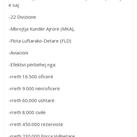
e saj:
-22 Divizione
-Mbrojtja Kundër Ajrore (MKA),
-Flota Luftarako-Detare (FLD)
-Aviacioni
-Efektivi përbëhej nga:
-rreth 16.500 oficerë
-rreth 9.000 nën/oficerë
-rreth 60.000 ushtarë
-rreth 8.000 civilë
-rreth 450.000 rezervistë
-rreth 230.000 Forca Vullnetare