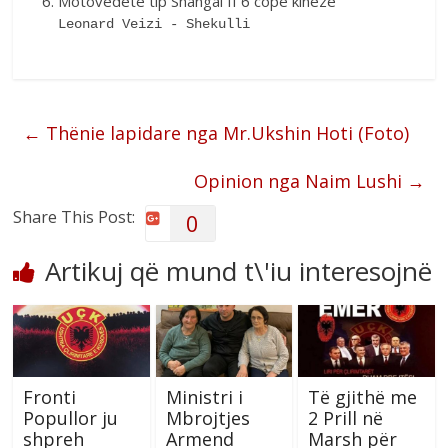
Motovedetë tip Shangai II 6 copë kineze
Leonard Veizi - Shekulli
←
Thënie lapidare nga Mr.Ukshin Hoti (Foto)
Opinion nga Naim Lushi
→
Share This Post:
0
Artikuj që mund t\'iu interesojnë
Fronti
Ministri i
Të gjithë me
Popullor ju
Mbrojtjes
2 Prill në
shpreh
Armend
Marsh për