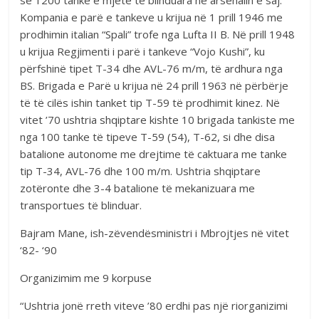
se 1200 tanke e mjete të blinduara në arsenalin e saj.
Kompania e parë e tankeve u krijua në 1 prill 1946 me
prodhimin italian “Spali” trofe nga Lufta II B. Në prill 1948
u krijua Regjimenti i parë i tankeve “Vojo Kushi”, ku
përfshinë tipet T-34 dhe AVL-76 m/m, të ardhura nga
BS. Brigada e Parë u krijua në 24 prill 1963 në përbërje
të të cilës ishin tanket tip T-59 të prodhimit kinez. Në
vitet ’70 ushtria shqiptare kishte 10 brigada tankiste me
nga 100 tanke të tipeve T-59 (54), T-62, si dhe disa
batalione autonome me drejtime të caktuara me tanke
tip T-34, AVL-76 dhe 100 m/m. Ushtria shqiptare
zotëronte dhe 3-4 batalione të mekanizuara me
transportues të blinduar.
Bajram Mane, ish-zëvendësministri i Mbrojtjes në vitet
‘82- ‘90
Organizimim me 9 korpuse
“Ushtria jonë rreth viteve ’80 erdhi pas një riorganizimi