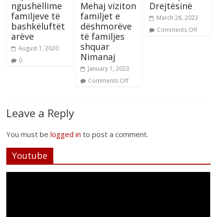
ngushëllime
Mehaj viziton
Drejtësinë
familjeve të
familjet e
March 28, 2023
bashkëluftët
dëshmorëve
Comments Off
arëve
të familjes
shquar
August 1, 2020
Nimanaj
0
January 1, 2023
Comments Off
Leave a Reply
You must be
logged in
to post a comment.
Youtube