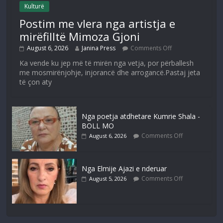
Kulturë
Postim me vlera nga artistja e
mirëfilltë Mimoza Gjoni
August 6, 2026
Janina Press
Comments Off
Ka vende ku jep më të mirën nga vetja, por përballesh
me mosmirënjohje, injorancë dhe arrogancë.Pastaj jeta
të çon aty
Nga poetja atdhetare Kumrie Shala -
BOLL MO
Comments Off
August 6, 2026
Nga Elmije Ajazi e nderuar
Comments Off
August 5, 2026