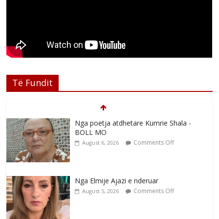
Të Fundit
Nga poetja atdhetare Kumrie Shala -
BOLL MO
Comments Off
August 6, 2026
Nga Elmije Ajazi e nderuar
Comments Off
August 5, 2026