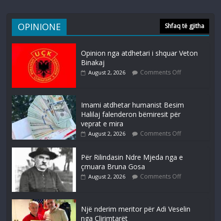
OPINIONE
Shfaq të gjitha
Opinion nga atdhetari i shquar Veton
Binakaj
Comments Off
August 2, 2026
Imami atdhetar humanist Besim
Halilaj falenderon bëmiresit për
veprat e mira
Comments Off
August 2, 2026
Për Rilindasin Ndre Mjeda nga e
çmuara Bruna Gosa
Comments Off
August 2, 2026
Një nderim meritor për Adi Veselin
nga Çlirimtarët