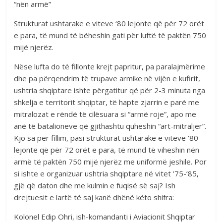
“nën armë”
Strukturat ushtarake e viteve ‘80 lejonte që për 72 orët
e para, të mund të bëheshin gati për luftë të paktën 750
mijë njerëz.
Nëse lufta do të fillonte krejt papritur, pa paralajmërime
dhe pa përqendrim të trupave armike në vijën e kufirit,
ushtria shqiptare ishte përgatitur që për 2-3 minuta nga
shkelja e territorit shqiptar, të hapte zjarrin e parë me
mitralozat e rëndë të cilësuara si “armë roje”, apo me
anë të batalioneve që gjithashtu quheshin “art-mitraljer”.
Kjo sa për fillim, pasi strukturat ushtarake e viteve ‘80
lejonte që për 72 orët e para, të mund të viheshin nën
armë të paktën 750 mijë njerëz me uniformë jeshile. Por
si ishte e organizuar ushtria shqiptare në vitet ’75-’85,
gjë që daton dhe me kulmin e fuqisë së saj? Ish
drejtuesit e lartë të saj kanë dhënë këto shifra:
Kolonel Edip Ohri, ish-komandanti i Aviacionit Shqiptar