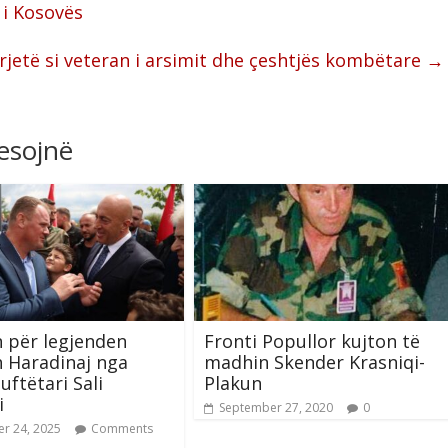
 i Kosovës
rjetë si veteran i arsimit dhe çeshtjës kombëtare
→
resojnë
 për legjenden
Fronti Popullor kujton të
 Haradinaj nga
madhin Skender Krasniqi-
uftëtari Sali
Plakun
i
September 27, 2020
0
r 24, 2025
Comments