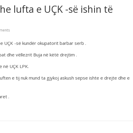
he lufta e UÇK -së ishin të
ments
 e UÇK -së kundër okupatorit barbar serb .
at dhe vëllezrit Buja në këtë drejtim .
te në UÇK LPK.
uften e tij nuk mund ta gjykoj askush sepse ishte e drejte dhe e
ret .