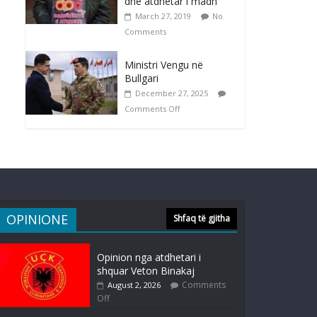
dhe atdhetar i madh
March 27, 2019
No
Comments
Ministri Vengu në
Bullgari
December 27, 2025
Comments Off
OPINIONE
Shfaq të gjitha
Opinion nga atdhetari i
shquar Veton Binakaj
Comments
August 2, 2026
Off