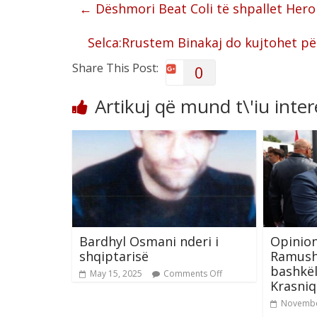
←
Dëshmori Beat Coli të shpallet Hero
Selca:Rrustem Binakaj do kujtohet pë
Share This Post:
0
Artikuj që mund t\'iu inte
Bardhyl Osmani nderi i
Opinion
shqiptarisë
Ramush
bashkël
May 15, 2025
Comments Off
Krasniq
Novembe