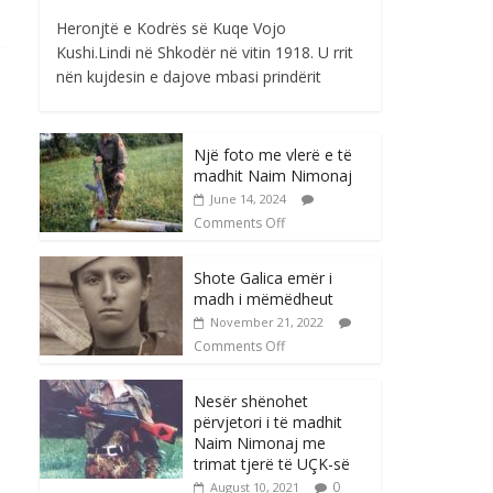
Heronjtë e Kodrës së Kuqe Vojo
Kushi.Lindi në Shkodër në vitin 1918. U rrit
nën kujdesin e dajove mbasi prindërit
Një foto me vlerë e të
madhit Naim Nimonaj
June 14, 2024
Comments Off
Shote Galica emër i
madh i mëmëdheut
November 21, 2022
Comments Off
Nesër shënohet
përvjetori i të madhit
Naim Nimonaj me
trimat tjerë të UÇK-së
0
August 10, 2021