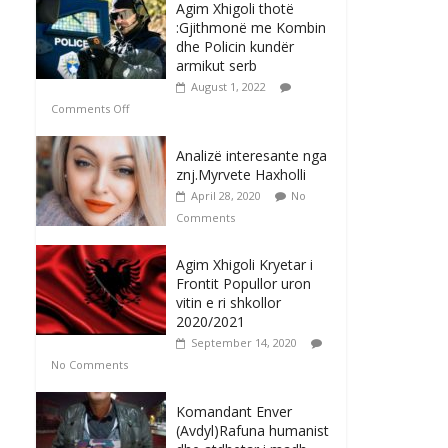
Agim Xhigoli thotë
:Gjithmonë me Kombin
dhe Policin kundër
armikut serb
August 1, 2022
Comments Off
Analizë interesante nga
znj.Myrvete Haxholli
April 28, 2020
No
Comments
Agim Xhigoli Kryetar i
Frontit Popullor uron
vitin e ri shkollor
2020/2021
September 14, 2020
No Comments
Komandant Enver
(Avdyl)Rafuna humanist