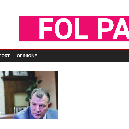
oza Gjoni
O
shtjës kombëtare
PORT
OPINIONE