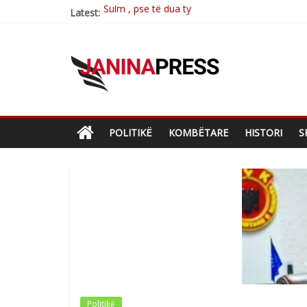
Latest:
Postim me vlera nga artistja e mirëfilltë Mim
Nga poetja atdhetare Kumrie Shala -BOLL M
Nga Elmije Ajazi e nderuar
Brahim Çekaj njē veprimtar i respektuar i çe
POLITIKË
KOMBËTARE
HISTORI
S
Politikë