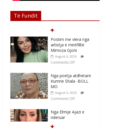
Të Fundit
Postim me vlera nga
artistja e mirëfilltë
Mimoza Gjoni
August 6, 2026
Comments Off
Nga poetja atdhetare
Kumrie Shala -BOLL
MO
August 6, 2026
Comments Off
Nga Elmije Ajazi e
nderuar
August 5, 2026