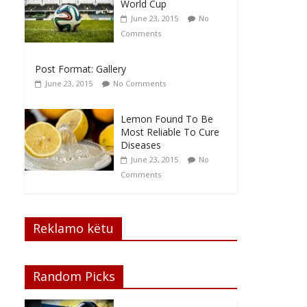
World Cup
June 23, 2015
No
Comments
Post Format: Gallery
June 23, 2015
No Comments
Lemon Found To Be
Most Reliable To Cure
Diseases
June 23, 2015
No
Comments
Reklamo këtu
Random Picks