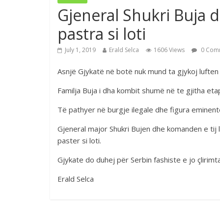
Gjeneral Shukri Buja d
pastra si loti
July 1, 2019
Erald Selca
1606 Views
0 Com
Asnjë Gjykatë në botë nuk mund ta gjykoj luften
Familja Buja i dha kombit shumë në te gjitha etap
Të pathyer në burgje ilegale dhe figura eminen
Gjeneral major Shukri Bujen dhe komanden e tij l
paster si loti.
Gjykate do duhej për Serbin fashiste e jo çlirimta
Erald Selca