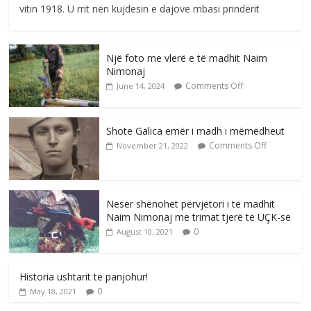
vitin 1918. U rrit nën kujdesin e dajove mbasi prindërit
Një foto me vlerë e të madhit Naim
Nimonaj
Comments Off
June 14, 2024
Shote Galica emër i madh i mëmëdheut
Comments Off
November 21, 2022
Nesër shënohet përvjetori i të madhit
Naim Nimonaj me trimat tjerë të UÇK-së
0
August 10, 2021
Historia ushtarit të panjohur!
0
May 18, 2021