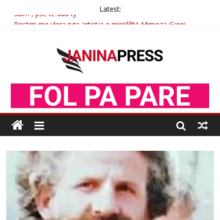
Latest:
Sulm , pse të dua ty
Postim me vlera nga artistja e mirëfilltë Mimoza Gjoni
Nga poetja atdhetare Kumrie Shala -BOLL MO
Nga Elmije Ajazi e nderuar
Brahim Çekaj njē veprimtar i respektuar i çeshtjës kombëtare