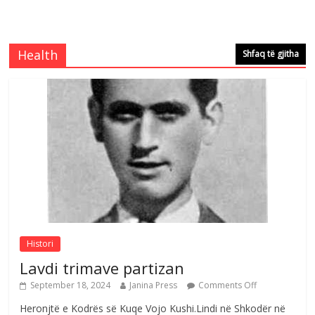
Brahim Çekaj njē veprimtar i respektuar i
çeshtjës kombëtare
Comments Off
August 5, 2026
Health
Shfaq të gjitha
Çlirimtari Mentor Mushkolaj nderohet
me mirenjohje nga Xhevdet Qeriqi Dega
e invalidëve në Fushë Kosovë
Comments Off
August 4, 2026
Sulm , pse të dua ty
Comments Off
August 8, 2026
Histori
Lavdi trimave partizan
September 18, 2024
Janina Press
Comments Off
Heronjtë e Kodrës së Kuqe Vojo Kushi.Lindi në Shkodër në