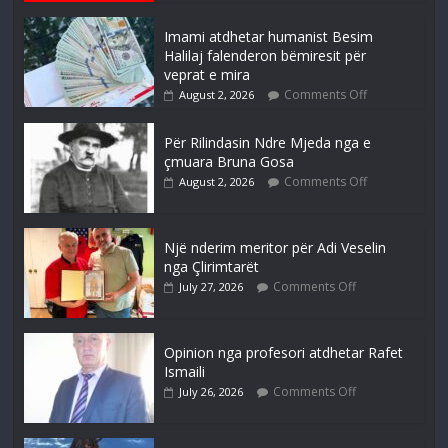
Imami atdhetar humanist Besim
Halilaj falenderon bëmiresit për
veprat e mira
Comments Off
August 2, 2026
Për Rilindasin Ndre Mjeda nga e
çmuara Bruna Gosa
Comments Off
August 2, 2026
Një nderim meritor për Adi Veselin
nga Çlirimtarët
Comments Off
July 27, 2026
Opinion nga profesori atdhetar Rafet
Ismaili
Comments Off
July 26, 2026