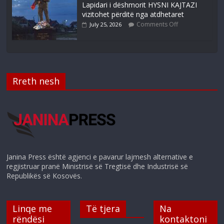
Lapidari i dëshmorit HYSNI KAJTAZI
vizitohet përditë nga atdhetaret
Comments Off
July 25, 2026
Rreth nesh
Janina Press është agjenci e pavarur lajmesh alternative e
regjistruar pranë Ministrisë së Tregtisë dhe Industrisë së
Republikës së Kosovës.
Linqe me
Të tjera
Na
rëndësi
kontaktoni