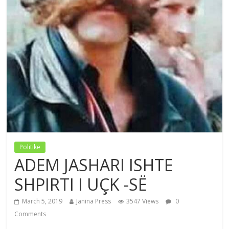
Politikë
ADEM JASHARI ISHTE
SHPIRTI I UÇK -SË
March 5, 2019
Janina Press
3547 Views
0
Comments