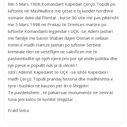
Me 5 Mars 1908,Komandant Kapedan Çerçiz Topulli po
luftonte në Mashkullore me çetat e tij kundër hordhive
osmane duke dal fitimtar , kurse 90 vite me pas pikërisht
me 5 Mars 1998 në Prekaz të Drenices martire po
luftonte Komandanti legjendar i UÇK -së Adem Jashari
me familje me bacen Shaban dajen Osman e vëllaun
trimin e madh Hamzë Jashari po luftonin Serbinë
kriminale deri në vetëflijim në sakrificen më të
pashembulltë që njeh njerëzimi por që ende politika dhe
një pjesë e popullit nuk ja di vlerën !
Idol i Ademit Kapedanit të UÇK -së ishte Kapedani i
madh Çerçiz Topulli prandaj historia dhe madhështia e
tyre i bashkoi në kauzen për liri e Shqipëri .
Të pavdekshëm , të paharruar monumente në zemrat
tona jeni kolos të kombit shqiptar .
Erald Selca