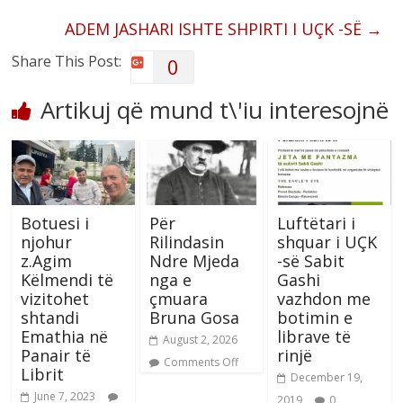
ADEM JASHARI ISHTE SHPIRTI I UÇK -SË
→
Share This Post:
0
Artikuj që mund t\'iu interesojnë
Botuesi i
Për
Luftëtari i
njohur
Rilindasin
shquar i UÇK
z.Agim
Ndre Mjeda
-së Sabit
Këlmendi të
nga e
Gashi
vizitohet
çmuara
vazhdon me
shtandi
Bruna Gosa
botimin e
Emathia në
librave të
August 2, 2026
Panair të
rinjë
Comments Off
Librit
December 19,
June 7, 2023
2019
0