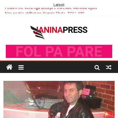
Latest:
Postim me vlera nga artistja e mirëfilltë Mimoza Gjoni
Nga poetja atdhetare Kumrie Shala -BOLL MO
Nga Elmije Ajazi e nderuar
Brahim Çekaj njē veprimtar i respektuar i çeshtjës kombëtare
Çlirimtari Mentor Mushkolaj nderohet me mirenjohje nga
Xhevdet Qeriqi Dega e invalidëve në Fushë Kosovë