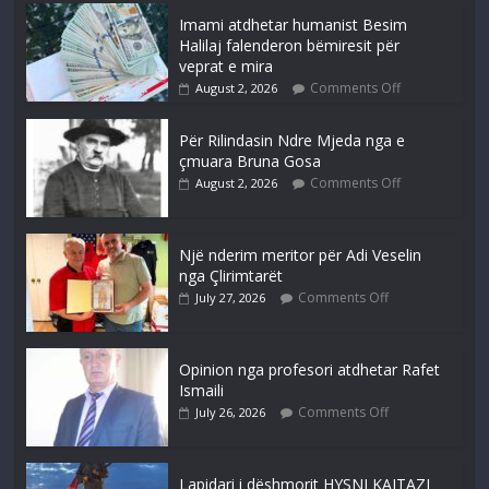
Imami atdhetar humanist Besim
Halilaj falenderon bëmiresit për
veprat e mira
Comments Off
August 2, 2026
Për Rilindasin Ndre Mjeda nga e
çmuara Bruna Gosa
Comments Off
August 2, 2026
Një nderim meritor për Adi Veselin
nga Çlirimtarët
Comments Off
July 27, 2026
Opinion nga profesori atdhetar Rafet
Ismaili
Comments Off
July 26, 2026
Lapidari i dëshmorit HYSNI KAJTAZI