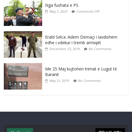
Nga fushata e PS
May 3, 2023
Comments Off
Erald Selca :Adem Demaçi i lavdishëm
edhe i vdekur i tremb armiqët
December 23, 2019
No Comments
Me 25 Maj kujtohen trimat e Lugut të
Baranit
May 21, 2019
No Comments