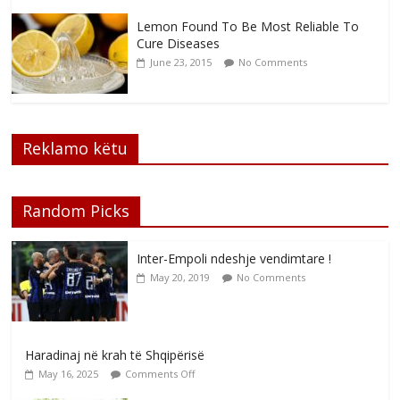
Lemon Found To Be Most Reliable To
Cure Diseases
June 23, 2015
No Comments
Reklamo këtu
Random Picks
Inter-Empoli ndeshje vendimtare !
May 20, 2019
No Comments
Haradinaj në krah të Shqipërisë
May 16, 2025
Comments Off