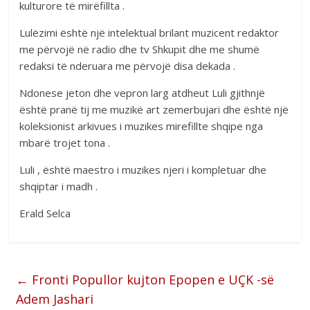
kulturore të mirëfillta .
Lulëzimi është një intelektual brilant muzicent redaktor
me përvojë në radio dhe tv Shkupit dhe me shumë
redaksi të nderuara me përvojë disa dekada .
Ndonese jeton dhe vepron larg atdheut Luli gjithnjë
është pranë tij me muzikë art zemerbujari dhe është një
koleksionist arkivues i muzikes mirefillte shqipe nga
mbarë trojet tona .
Luli , është maestro i muzikes njeri i kompletuar dhe
shqiptar i madh .
Erald Selca
←
Fronti Popullor kujton Epopen e UÇK -së
Adem Jashari