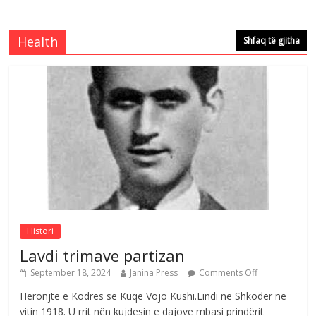
Çlirimtari Mentor Mushkolaj nderohet
me mirenjohje nga Xhevdet Qeriqi Dega
e invalidëve në Fushë Kosovë
Health
Shfaq të gjitha
Comments Off
August 4, 2026
Çlirimtari Agron Gërvalla me takime pune
në atdhe të shoqerisë Levizja
Comments Off
August 3, 2026
Postim me vlera nga artistja e mirëfilltë
Mimoza Gjoni
Comments Off
August 6, 2026
Histori
Lavdi trimave partizan
September 18, 2024
Janina Press
Comments Off
Heronjtë e Kodrës së Kuqe Vojo Kushi.Lindi në Shkodër në
vitin 1918. U rrit nën kujdesin e dajove mbasi prindërit