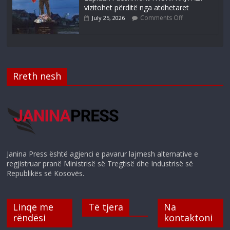
vizitohet përditë nga atdhetaret
Comments Off
July 25, 2026
Rreth nesh
Janina Press është agjenci e pavarur lajmesh alternative e
regjistruar pranë Ministrisë së Tregtisë dhe Industrisë së
Republikës së Kosovës.
Linqe me
Të tjera
Na
rëndësi
kontaktoni