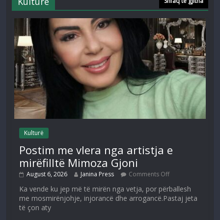
Kulturë
Shfaq të gjitha
Kulturë
Postim me vlera nga artistja e
mirëfilltë Mimoza Gjoni
August 6, 2026
Janina Press
Comments Off
Ka vende ku jep më të mirën nga vetja, por përballesh
me mosmirënjohje, injorancë dhe arrogancë.Pastaj jeta
të çon aty