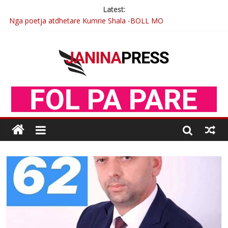
Latest:
Nga poetja atdhetare Kumrie Shala -BOLL MO
Nga Elmije Ajazi e nderuar
Brahim Çekaj njē veprimtar i respektuar i çeshtjës kombëtare
Çlirimtari Mentor Mushkolaj nderohet me mirenjohje nga
Xhevdet Qeriqi Dega e invalidëve në Fushë Kosovë
Postim me vlera nga artistja e mirëfilltë Mimoza Gjoni