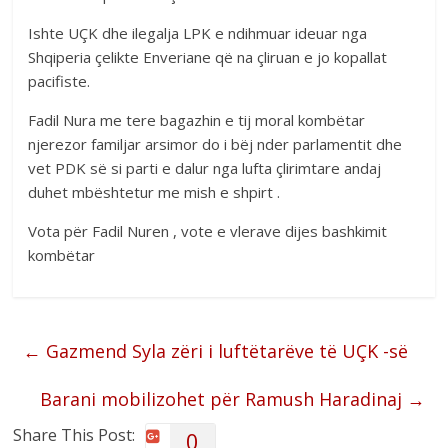
Ishte UÇK dhe ilegalja LPK e ndihmuar ideuar nga
Shqiperia çelikte Enveriane që na çliruan e jo kopallat
pacifiste.
Fadil Nura me tere bagazhin e tij moral kombëtar
njerezor familjar arsimor do i bëj nder parlamentit dhe
vet PDK së si parti e dalur nga lufta çlirimtare andaj
duhet mbështetur me mish e shpirt .
Vota për Fadil Nuren , vote e vlerave dijes bashkimit
kombëtar
←
Gazmend Syla zëri i luftëtarëve të UÇK -së
Barani mobilizohet për Ramush Haradinaj
→
Share This Post:
0