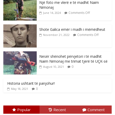
Një foto me vlerë e të madhit Naim
Nimonaj
Comments Off
June 14, 2024
Shote Galica emër i madh i mëmëdheut
Comments Off
November 21, 2022
Nesër shënohet përvjetori i të madhit
Naim Nimonaj me trimat tjerë të UÇK-së
0
August 10, 2021
Historia ushtarit të panjohur!
0
May 18, 2021
Popular
Recent
Comment