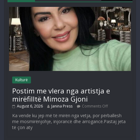
Kulturë
Postim me vlera nga artistja e
mirëfilltë Mimoza Gjoni
August 6, 2026
Janina Press
Comments Off
Ka vende ku jep më të mirën nga vetja, por përballesh
me mosmirënjohje, injorancë dhe arrogancë.Pastaj jeta
të çon aty