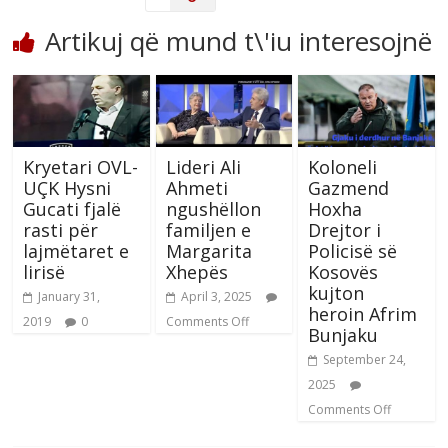
Artikuj që mund t\'iu interesojnë
Kryetari OVL-
Lideri Ali
Koloneli
UÇK Hysni
Ahmeti
Gazmend
Gucati fjalë
ngushëllon
Hoxha
rasti për
familjen e
Drejtor i
lajmëtaret e
Margarita
Policisë së
lirisë
Xhepës
Kosovës
kujton
January 31,
April 3, 2025
heroin Afrim
2019
0
Comments Off
Bunjaku
September 24,
2025
Comments Off