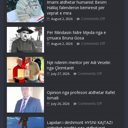
Imami atdhetar humanist Besim
Halilaj falenderon bëmiresit për
veprat e mira
Comments Off
August 2, 2026
Për Rilindasin Ndre Mjeda nga e
çmuara Bruna Gosa
Comments Off
August 2, 2026
Një nderim meritor për Adi Veselin
nga Çlirimtarët
Comments Off
July 27, 2026
Opinion nga profesori atdhetar Rafet
Ismaili
Comments Off
July 26, 2026
Lapidari i dëshmorit HYSNI KAJTAZI
vizitohet përditë nga atdhetaret