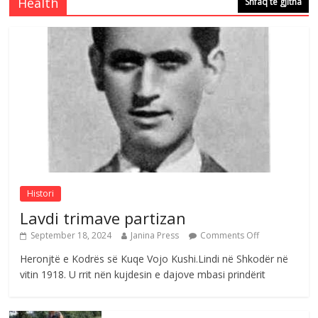
Health
Shfaq të gjitha
Comments Off
August 4, 2026
Çlirimtari Agron Gërvalla me takime pune
në atdhe të shoqerisë Levizja
Comments Off
August 3, 2026
Postim me vlera nga artistja e mirëfilltë
Mimoza Gjoni
Comments Off
August 6, 2026
Histori
Lavdi trimave partizan
September 18, 2024
Janina Press
Comments Off
Heronjtë e Kodrës së Kuqe Vojo Kushi.Lindi në Shkodër në
vitin 1918. U rrit nën kujdesin e dajove mbasi prindërit