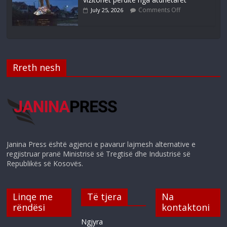
Comments Off
July 25, 2026
Rreth nesh
Janina Press është agjenci e pavarur lajmesh alternative e
regjistruar pranë Ministrisë së Tregtisë dhe Industrisë së
Republikës së Kosovës.
Linqe me
Të tjera
Na
rëndësi
kontaktoni
Ngjyra