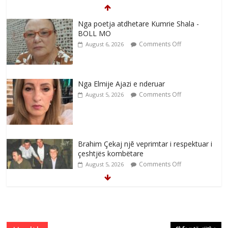
Nga poetja atdhetare Kumrie Shala -
BOLL MO
Comments Off
August 6, 2026
Nga Elmije Ajazi e nderuar
Comments Off
August 5, 2026
Brahim Çekaj njē veprimtar i respektuar i
çeshtjës kombëtare
Comments Off
August 5, 2026
Çlirimtari Mentor Mushkolaj nderohet
me mirenjohje nga Xhevdet Qeriqi Dega
e invalidëve në Fushë Kosovë