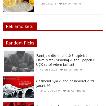
June 23, 2015
No Comments
Reklamo këtu
Random Picks
Familja e dëshmorit të Shqipërisë
Naim(Metë) Nimonaj kujton Epopen e
UÇK-së së Adem Jasharit
March 5, 2022
No Comments
Gazmend Syla kujton dëshmorët e 29
Janarit 99
January 26, 2019
No Comments