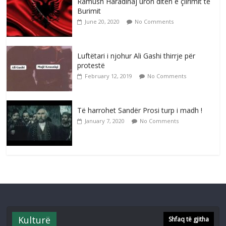
Ramush Haradinaj uron ditën e çlirimit të
Burimit
June 20, 2020
No Comments
Luftëtari i njohur Ali Gashi thirrje për
protestë
February 12, 2019
No Comments
Të harrohet Sandër Prosi turp i madh !
January 7, 2020
No Comments
Kulturë
Shfaq të gjitha