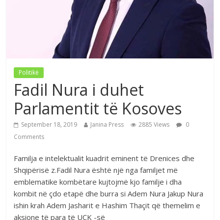
Politikë
Fadil Nura i duhet
Parlamentit të Kosoves
September 18, 2019
Janina Press
2885 Views
0
Comments
Familja e intelektualit kuadrit eminent të Drenices dhe
Shqipërisë z.Fadil Nura është një nga familjet më
emblematike kombëtare kujtojmë kjo familje i dha
kombit në çdo etapë dhe burra si Adem Nura Jakup Nura
ishin krah Adem Jasharit e Hashim Thaçit që themelim e
aksione të para të UÇK -së