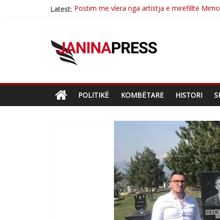
Postim me vlera nga artistja e mirëfilltë Mim
Latest:
Nga poetja atdhetare Kumrie Shala -BOLL M
Nga Elmije Ajazi e nderuar
Brahim Çekaj njē veprimtar i respektuar i çe
Çlirimtari Mentor Mushkolaj nderohet me mir
POLITIKË
KOMBËTARE
HISTORI
S