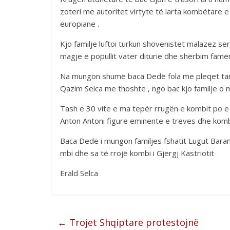
zoteri me autoritet virtyte të larta kombëtare e
europiane .
Kjo familje luftoi turkun shovenistet malazez se
magje e popullit vater diturie dhe shërbim fa
Na mungon shumë baca Dedë fola me pleqet tanë b
Qazim Selca me thoshte , ngo bac kjo familje o m
Tash e 30 vite e ma tepër rrugën e kombit po e
Anton Antoni figure eminente e treves dhe kombit 
Baca Dedë i mungon familjes fshatit Lugut Barani
mbi dhe sa të rrojë kombi i Gjergj Kastriotit
Erald Selca
←
Trojet Shqiptare protestojnë