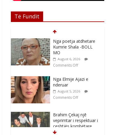
Të Fundit
Nga poetja atdhetare
Kumrie Shala -BOLL
MO
August 6, 2026
Comments Off
Nga Elmije Ajazi e
nderuar
August 5, 2026
Comments Off
Brahim Çekaj njē
veprimtar i respektuar i
çeshtjës kombëtare
August 5, 2026