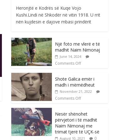
Heronjtë e Kodrës së Kuqe Vojo
Kushi.Lindi në Shkodër në vitin 1918. U rrit
nën kujdesin e dajove mbasi prindërit
Një foto me vlerë e të
madhit Naim Nimonaj
June 14, 2024
Comments Off
Shote Galica emër i
madh i mëmëdheut
November 21, 2022
Comments Off
Nesër shënohet
përvjetori i të madhit
Naim Nimonaj me
trimat tjerë të UÇK-së
0
August 10, 2021