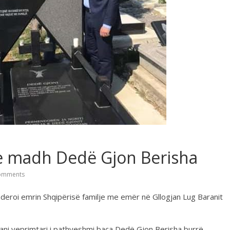
 e madh Dedë Gjon Berisha
omments
nderoi emrin Shqipërisë familje me emër në Gllogjan Lug Baranit
mani veprimtari i pathyeshmi baca Dedë Gjon Berisha burrë