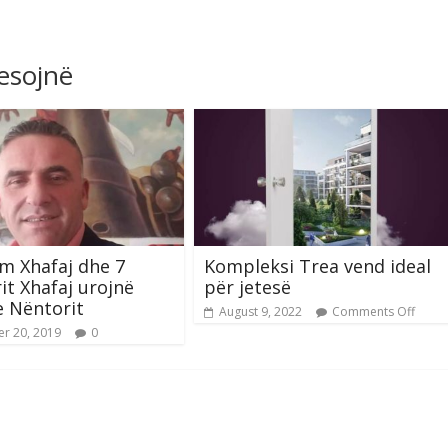
resojnë
m Xhafaj dhe 7
Kompleksi Trea vend ideal
rit Xhafaj urojnë
për jetesë
e Nëntorit
August 9, 2022
Comments Off
r 20, 2019
0