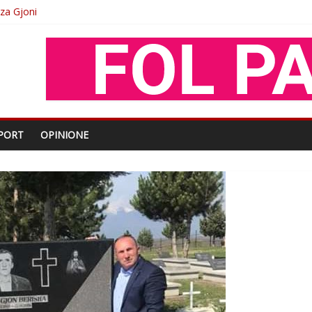
oza Gjoni
O
shtjës kombëtare
enjohje nga Xhevdet Qeriqi Dega e invalidëve në Fushë Kosovë
PORT
OPINIONE