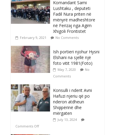
Komandant Sami
Lushtaku , deputeti
Fadil Nura priten në
mënyrë madheshtore
në Ferizaj nga Agim
Xhigoli Frontistet
February 9, 2021
No Comments
Ish portieri njohur Hysni
Elshani na sjellë një
foto vitit 1981(Foto)
May 7, 2020
No
Comments
Konsulli i nderit Avni
Hafuzi njeriu që po
nderon atdheun
Shqipërinë dhe
mërgaten
July 13, 2024
Comments Off