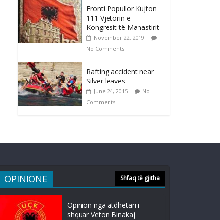
Fronti Popullor Kujton
111 Vjetorin e
Kongresit të Manastirit
November 22, 2019
No Comments
Rafting accident near
Silver leaves
June 24, 2015
No
Comments
OPINIONE
Shfaq të gjitha
Opinion nga atdhetari i
shquar Veton Binakaj