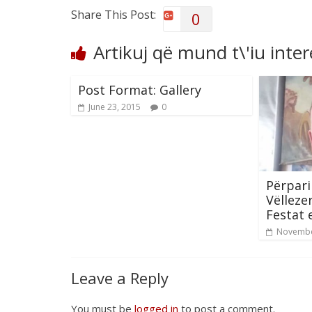
Share This Post:
0
Artikuj që mund t\'iu inte
Post Format: Gallery
June 23, 2015
0
Përpari
Vëlleze
Festat 
Novembe
Leave a Reply
You must be
logged in
to post a comment.