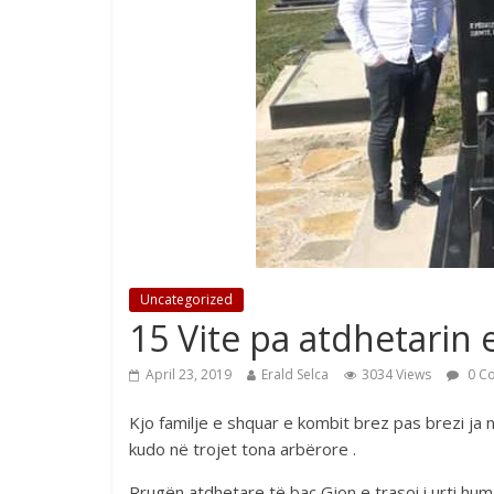
Uncategorized
15 Vite pa atdhetarin
April 23, 2019
Erald Selca
3034 Views
0 C
Kjo familje e shquar e kombit brez pas brezi ja 
kudo në trojet tona arbërore .
Rrugën atdhetare të bac Gjon e trasoi i urti hu