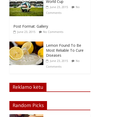
World Cup
June 23, 2015
No
Comments
Post Format: Gallery
June 23, 2015
No Comments
Lemon Found To Be
Most Reliable To Cure
Diseases
June 23, 2015
No
Comments
Reklamo këtu
Random Picks