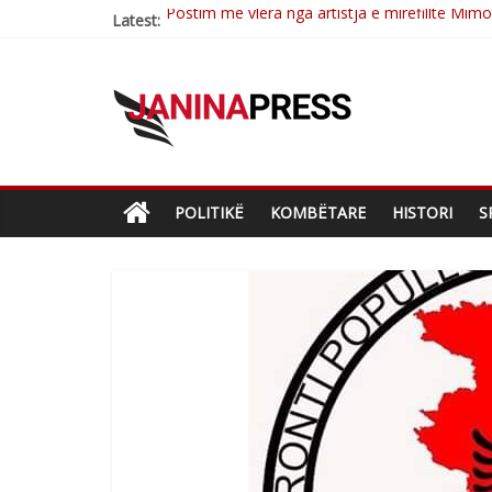
Latest:
Nga poetja atdhetare Kumrie Shala -BOLL M
Nga Elmije Ajazi e nderuar
Brahim Çekaj njē veprimtar i respektuar i çe
Çlirimtari Mentor Mushkolaj nderohet me mir
POLITIKË
KOMBËTARE
HISTORI
S