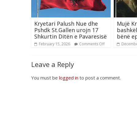
Kryetari Palush Nue dhe
Mujë Kr
Pshdk St.Gallen urojn 17
bashkël
Shkurtin Ditën e Pavaresisë
bënë e
February 15, 2026
Comments Off
Decembe
Leave a Reply
You must be
logged in
to post a comment.