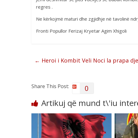
regres .
Ne kërkojmë maturi dhe zgjidhje në tavolinë nd
Fronti Popullor Ferizaj Kryetar Agim Xhigoli
←
Heroi i Kombit Veli Noci la prapa dj
Share This Post:
0
Artikuj që mund t\'iu inte