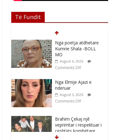
Të Fundit
Nga poetja atdhetare
Kumrie Shala -BOLL
MO
August 6, 2026
Comments Off
Nga Elmije Ajazi e
nderuar
August 5, 2026
Comments Off
Brahim Çekaj njē
veprimtar i respektuar i
çeshtjës kombëtare
August 5, 2026