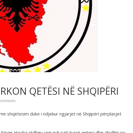
RKON QETËSI NË SHQIPËRI
omments
 me shqëtesim duke i ndjekur ngjarjet në Shqipëri përplasjet
 Enver Hoxha atdheu ynë nuk pati kurrë qetesi dhe zhvillim po