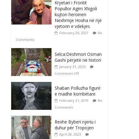
Kryetari i Frontit
Popullor Agim Xhigoli
kujton heroinen
Nexhmije Hoxha në një
vjetorin e vdekjes
February 26, 2021
No
Comments
Selca:Dëshmori Osman
Gashi përjetë në histori
January 31, 2026
Comments Off
Shaban Polluzha figurë
e madhe kombëtare
February 21, 2019
No
Comments
Rexhe Byberi njeriu i
duhur për Tropojen
April 28, 2023