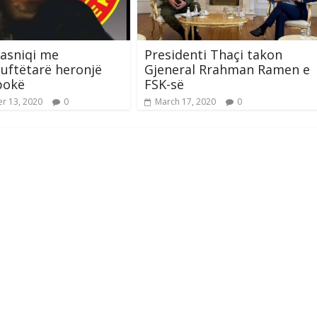
asniqi me
Presidenti Thaçi takon
uftëtarë heronjë
Gjeneral Rrahman Ramen e
pokë
FSK-së
r 13, 2020
0
March 17, 2020
0