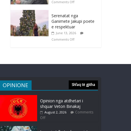
Comments Off
Serenatat nga
Ganimete Jakupi poete
e respektuar
June 13, 2026
Comments Off
OPINIONE
Shfaq të gjitha
Opinion nga atdhetari i
shquar Veton Binakaj
Comments
August 2, 2026
Off