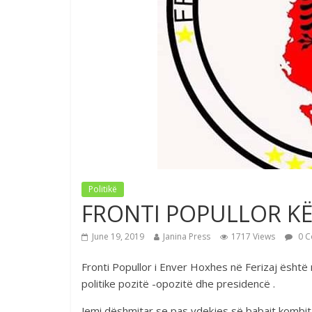
Politikë
FRONTI POPULLOR KË
June 19, 2019
Janina Press
1717 Views
0 C
Fronti Popullor i Enver Hoxhes në Ferizaj është
politike pozitë -opozitë dhe presidencë .
Jemi dëshmitar se pas vdekjes së babait kombit