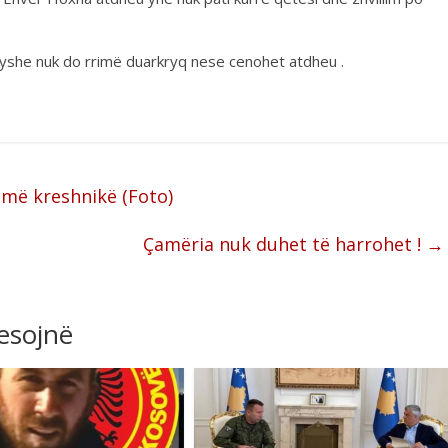
ryshe nuk do rrimë duarkryq nese cenohet atdheu .
emë kreshnikë (Foto)
Çamëria nuk duhet të harrohet !
→
resojnë