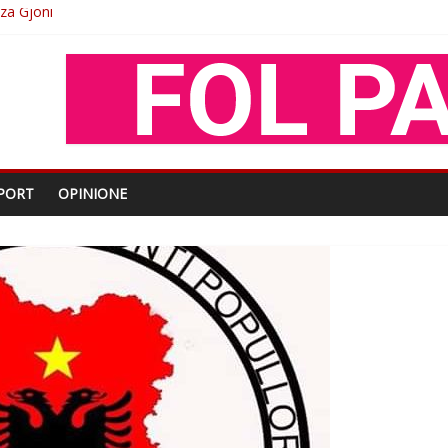
O
shtjës kombëtare
enjohje nga Xhevdet Qeriqi Dega e invalidëve në Fushë Kosovë
PORT
OPINIONE