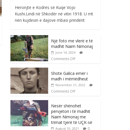
Heronjtë e Kodrës së Kuqe Vojo
Kushi.Lindi në Shkodër në vitin 1918. U rrit
nën kujdesin e dajove mbasi prindërit
Një foto me vlerë e të
madhit Naim Nimonaj
June 14, 2024
Comments Off
Shote Galica emër i
madh i mëmëdheut
November 21, 2022
Comments Off
Nesër shënohet
përvjetori i të madhit
Naim Nimonaj me
trimat tjerë të UÇK-së
0
August 10, 2021