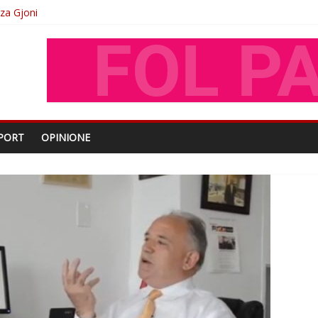
oza Gjoni
O
shtjës kombëtare
enjohje nga Xhevdet Qeriqi Dega e invalidëve në Fushë Kosovë
PORT
OPINIONE