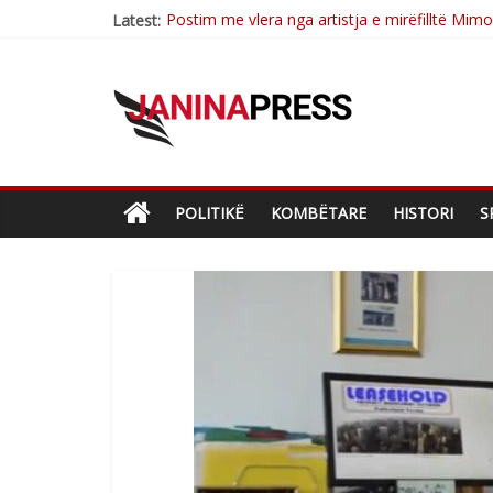
Postim me vlera nga artistja e mirëfilltë Mim
Latest:
Nga poetja atdhetare Kumrie Shala -BOLL M
Nga Elmije Ajazi e nderuar
Brahim Çekaj njē veprimtar i respektuar i çe
Çlirimtari Mentor Mushkolaj nderohet me mir
POLITIKË
KOMBËTARE
HISTORI
S