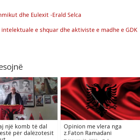
ikut dhe Eulexit -Erald Selca
 intelektuale e shquar dhe aktiviste e madhe e GDK
resojnë
j një komb të dal
Opinion me vlera nga
estë për dalëzotesit
z.Faton Ramadani
ut