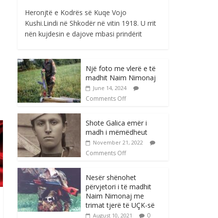
Heronjtë e Kodrës së Kuqe Vojo
Kushi.Lindi në Shkodër në vitin 1918. U rrit
nën kujdesin e dajove mbasi prindërit
Një foto me vlerë e të
madhit Naim Nimonaj
June 14, 2024
Comments Off
Shote Galica emër i
madh i mëmëdheut
November 21, 2022
Comments Off
Nesër shënohet
përvjetori i të madhit
Naim Nimonaj me
trimat tjerë të UÇK-së
0
August 10, 2021