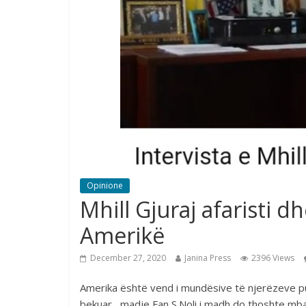
Opinione
Mhill Gjuraj afaristi d
Amerikë
December 27, 2020
Janina Press
2396 Views
Amerika është vend i mundësive të njerëzeve pu
bekuar , madje Fan S.Noli i madh do thoshte mba