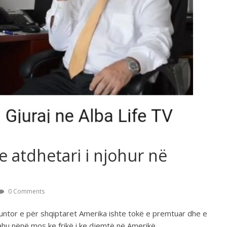
he atdhetari i njohur në
0 Comments
ntor e për shqiptaret Amerika ishte tokë e premtuar dhe e
hu nënë mos ke frikë i ke djemtë në Amerikë .