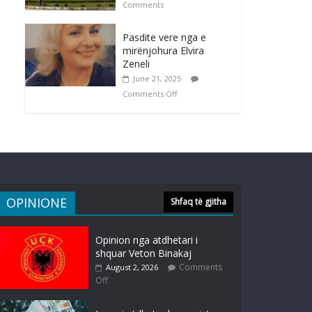
Comments
Pasdite vere nga e
mirënjohura Elvira
Zeneli
June 21, 2025
Comments Off
OPINIONE
Shfaq të gjitha
Opinion nga atdhetari i
shquar Veton Binakaj
Comments
August 2, 2026
Off