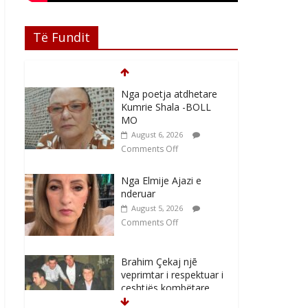
Të Fundit
Nga poetja atdhetare
Kumrie Shala -BOLL
MO
August 6, 2026
Comments Off
Nga Elmije Ajazi e
nderuar
August 5, 2026
Comments Off
Brahim Çekaj njē
veprimtar i respektuar i
çeshtjës kombëtare
August 5, 2026