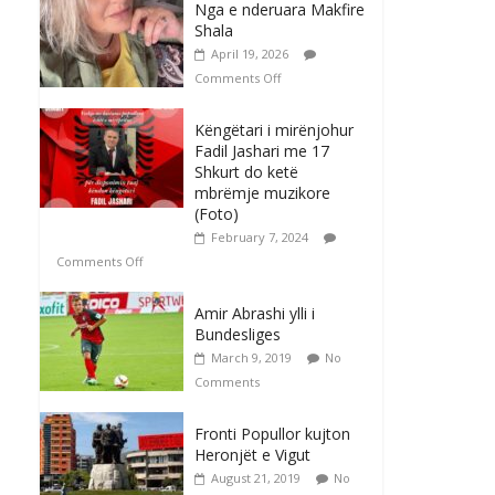
Nga e nderuara Makfire
Shala
April 19, 2026
Comments Off
Këngëtari i mirënjohur
Fadil Jashari me 17
Shkurt do ketë
mbrëmje muzikore
(Foto)
February 7, 2024
Comments Off
Amir Abrashi ylli i
Bundesliges
March 9, 2019
No
Comments
Fronti Popullor kujton
Heronjët e Vigut
August 21, 2019
No