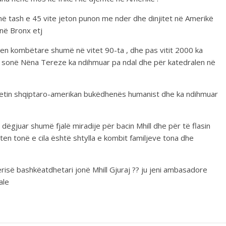
onë tash e 45 vite jeton punon me nder dhe dinjitet në Amerikë
në Bronx etj
n kombëtare shumë në vitet 90-ta , dhe pas vitit 2000 ka
s sonë Nëna Tereze ka ndihmuar pa ndal dhe për katedralen në
nitetin shqiptaro-amerikan bukëdhenës humanist dhe ka ndihmuar
ëgjuar shumë fjalë miradije për bacin Mhill dhe për të flasin
n tonë e cila është shtylla e kombit familjeve tona dhe
risë bashkëatdhetari jonë Mhill Gjuraj ?? ju jeni ambasadore
ale