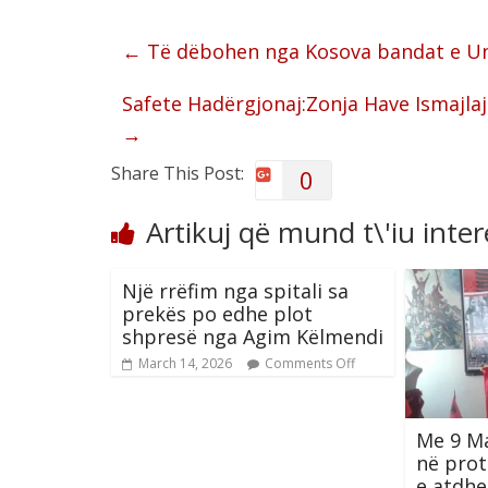
←
Të dëbohen nga Kosova bandat e Unm
Safete Hadërgjonaj:Zonja Have Ismajlaj
→
Share This Post:
0
Artikuj që mund t\'iu inte
Një rrëfim nga spitali sa
prekës po edhe plot
shpresë nga Agim Këlmendi
March 14, 2026
Comments Off
Me 9 Ma
në prot
e atdhe