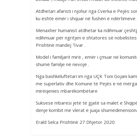
Atdhetari afaristi i njohur nga Cverka e Pejës s
ku është emër i shquar në fushën e ndërtimeve 
Menaxher humanist atdhetar ka ndihmuar çeshtje
ndihmuar për ngritjen e shtatores së nobeliste
Prishtinë mandej Tivar .
Model i familjarit mirë , emër i çmuar në komu
shumë familje në nevojë .
Nga bashkëluftëtari im nga UÇK Toni Gojani kam d
me superlativ dhe Komune të Pejës e në mërgate
mirëqenies mbarëkombëtare
Suksese mbaresi jetë të gjatë sa malet e Shqipë
denje kombit me vlerat e juaja shumëdimension
Erald Selca Prishtinë 27 Dhjetor 2020