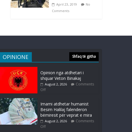
April 23, 2019
No
Comments
OPINIONE
Shfaq të gjitha
Opinion nga atdhetari i
shquar Veton Binakaj
Comments
August 2, 2026
Off
Imami atdhetar humanist
Besim Halilaj falenderon
bëmiresit për veprat e mira
Comments
August 2, 2026
Off