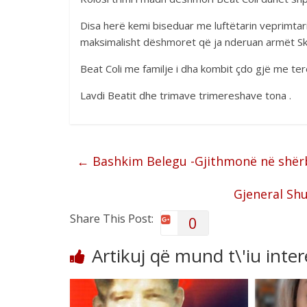
Disa herë kemi biseduar me luftëtarin veprimta
maksimalisht dëshmoret që ja nderuan armët Skë
Beat Coli me familje i dha kombit çdo gjë me ter
Lavdi Beatit dhe trimave trimereshave tona .
←
Bashkim Belegu -Gjithmonë në shërbi
Gjeneral Shu
Share This Post:
0
Artikuj që mund t\'iu inte