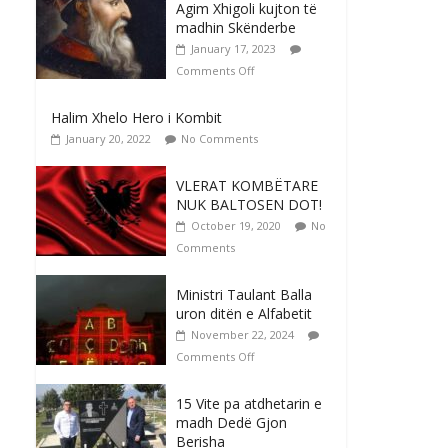
Agim Xhigoli kujton të
madhin Skënderbe
January 17, 2023
Comments Off
Halim Xhelo Hero i Kombit
January 20, 2022
No Comments
VLERAT KOMBËTARE
NUK BALTOSEN DOT!
October 19, 2020
No
Comments
Ministri Taulant Balla
uron ditën e Alfabetit
November 22, 2024
Comments Off
15 Vite pa atdhetarin e
madh Dedë Gjon
Berisha