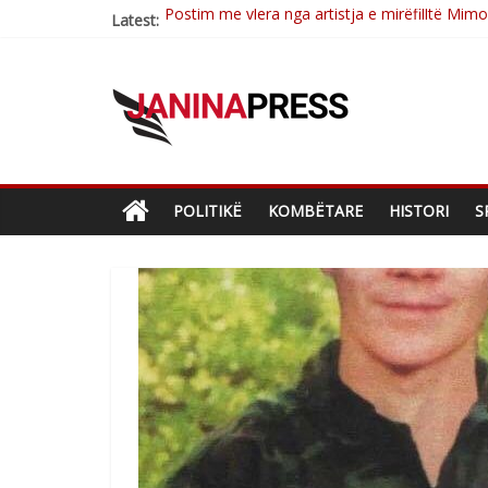
Latest:
Nga poetja atdhetare Kumrie Shala -BOLL M
Nga Elmije Ajazi e nderuar
Brahim Çekaj njē veprimtar i respektuar i çe
Çlirimtari Mentor Mushkolaj nderohet me mir
POLITIKË
KOMBËTARE
HISTORI
S