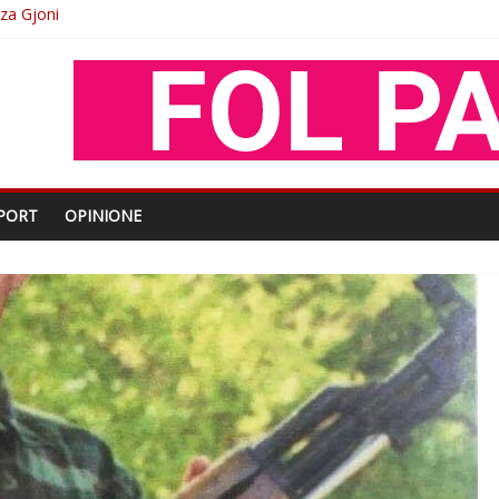
O
shtjës kombëtare
enjohje nga Xhevdet Qeriqi Dega e invalidëve në Fushë Kosovë
PORT
OPINIONE