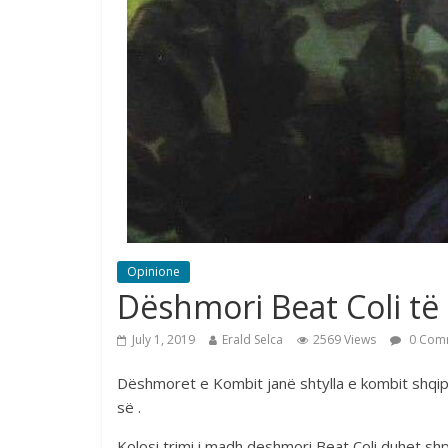
Opinione
Dëshmori Beat Coli të 
July 1, 2019
Erald Selca
2569 Views
0 Com
Dëshmoret e Kombit janë shtylla e kombit shqipta
së .
Kolosi trimi i madh deshmori Beat Coli duhet shp