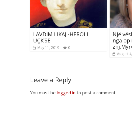
LAVDIM LIKAJ -HEROI I
Një vës
UÇK’SË
nga opi
znj.Myr
May 11, 2019
0
August 4
Leave a Reply
You must be
logged in
to post a comment.