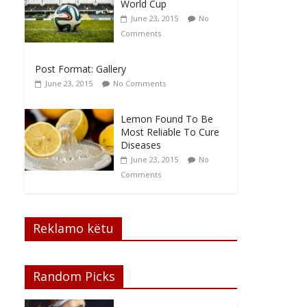
World Cup
June 23, 2015
No
Comments
Post Format: Gallery
June 23, 2015
No Comments
Lemon Found To Be
Most Reliable To Cure
Diseases
June 23, 2015
No
Comments
Reklamo këtu
Random Picks