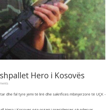
shpallet Hero i Kosovës
ments
r dhe fal tyre jemi të lirë dhe sakrifices mbinjerzore të UÇK -
all Hero i Kosoves nga organi i presidences së nderuar .