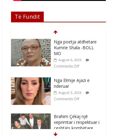
Të Fundit
Nga poetja atdhetare
Kumrie Shala -BOLL
MO
August 6, 2026
Comments Off
Nga Elmije Ajazi e
nderuar
August 5, 2026
Comments Off
Brahim Çekaj njē
veprimtar i respektuar i
çeshtjës kombëtare
August 5, 2026