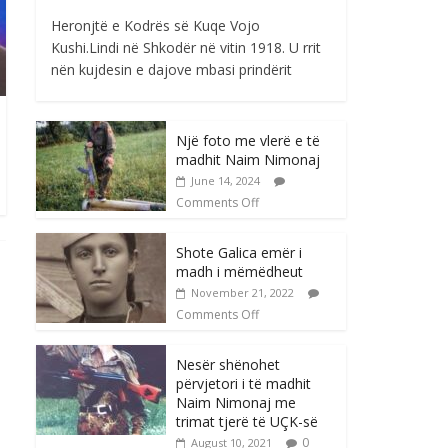
Heronjtë e Kodrës së Kuqe Vojo
Kushi.Lindi në Shkodër në vitin 1918. U rrit
nën kujdesin e dajove mbasi prindërit
Një foto me vlerë e të
madhit Naim Nimonaj
June 14, 2024
Comments Off
Shote Galica emër i
madh i mëmëdheut
November 21, 2022
Comments Off
Nesër shënohet
përvjetori i të madhit
Naim Nimonaj me
trimat tjerë të UÇK-së
0
August 10, 2021