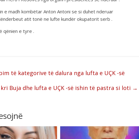
rin e madh kombëtar Anton Antoni se si duhet nderuar
nderbeut atit tonë ne lufte kundër okupatorit serb .
ë qënien e tyre .
m të kategorive të dalura nga lufta e UÇK -së
kri Buja dhe lufta e UÇK -së ishin të pastra si loti
→
resojnë