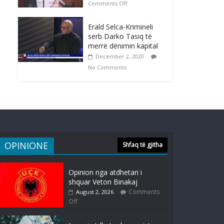
Comments Off
Erald Selca-Krimineli
serb Darko Tasiq të
merrë dënimin kapital
December 2, 2020
No Comments
OPINIONE
Shfaq të gjitha
Opinion nga atdhetari i
shquar Veton Binakaj
Comments
August 2, 2026
Off