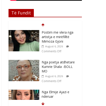
Të Fundit
Nga poetja atdhetare
Kumrie Shala -BOLL
MO
August 6, 2026
Comments Off
Nga Elmije Ajazi e
nderuar
August 5, 2026
Comments Off
Brahim Çekaj njē
veprimtar i respektuar i
çeshtjës kombëtare
August 5, 2026