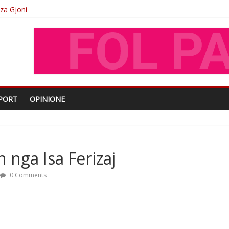
oza Gjoni
O
shtjës kombëtare
PORT
OPINIONE
 nga Isa Ferizaj
0 Comments