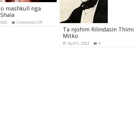
 o mashkull nga
Shala
 2025
Comments Off
Ta njohim Rilindasin Thimi
Mitko
April 5, 2022
0