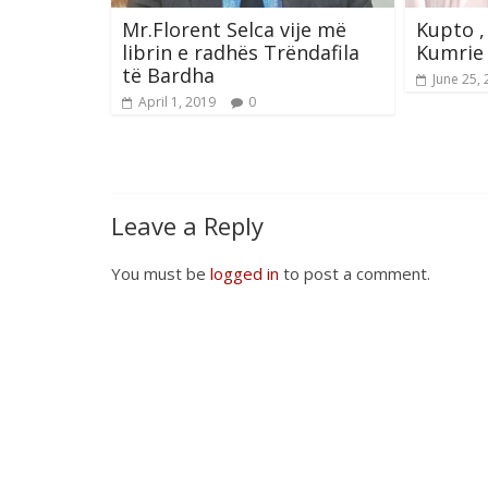
Mr.Florent Selca vije më
Kupto ,
librin e radhës Trëndafila
Kumrie 
të Bardha
June 25,
April 1, 2019
0
Leave a Reply
You must be
logged in
to post a comment.