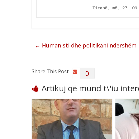
                    Tiranë, më, 27
←
Humanisti dhe politikani ndershëm L
Share This Post:
0
Artikuj që mund t\'iu inte