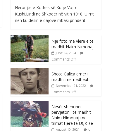
Heronjtë e Kodrës së Kuqe Vojo
Kushi.Lindi në Shkodër në vitin 1918. U rrit
nën kujdesin e dajove mbasi prindërit
Një foto me vlerë e të
madhit Naim Nimonaj
June 14, 2024
Comments Off
Shote Galica emër i
madh i mëmëdheut
November 21, 2022
Comments Off
Nesër shënohet
përvjetori i të madhit
Naim Nimonaj me
trimat tjerë të UÇK-së
0
August 10, 2021