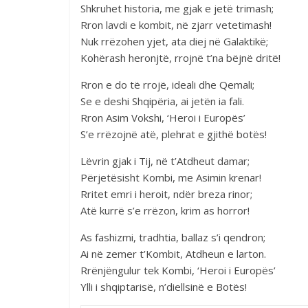
Shkruhet historia, me gjak e jetë trimash;
Rron lavdi e kombit, në zjarr vetetimash!
Nuk rrëzohen yjet, ata diej në Galaktikë;
Kohërash heronjtë, rrojnë t’na bëjnë dritë!
Rron e do të rrojë, ideali dhe Qemali;
Se e deshi Shqipëria, ai jetën ia fali.
Rron Asim Vokshi, ‘Heroi i Europës’
S’e rrëzojnë atë, plehrat e gjithë botës!
Lëvrin gjak i Tij, në t’Atdheut damar;
Përjetësisht Kombi, me Asimin krenar!
Rritet emri i heroit, ndër breza rinor;
Atë kurrë s’e rrëzon, krim as horror!
As fashizmi, tradhtia, ballaz s’i qendron;
Ai në zemer t’Kombit, Atdheun e larton.
Rrënjëngulur tek Kombi, ‘Heroi i Europës’
Ylli i shqiptarisë, n’diellsinë e Botës!