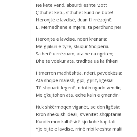
Në këtë vend, absurdi është ‘Zot’;
Ç‘thuhet këtu, s’thuhet kund në botë!
Heronjtë e lavdisë, duan t’i rrëzojnë;
E, Mëmëdhenë e mjerë, ta përdhunojnë!
Heronjtë e lavdisë, nderi krenaria;
Me gjakun e tyre, skuqur Shqipëria.
Sa herë u rrëzuam, ata ne na ngriten;
Dhe të vdekur ata, tradhtia ua ka frikën!
I tmerron madhështia, nderi, pavdekësia;
Ata shqipe malesh, gjol, gjiriz, ligësia!
Të shpuarit legenë, ndotin ngado vendin;
Me ç’kujtohen ata, edhe kalin e çmendin!
Nuk shkërmoqen viganët, se don ligësia;
Rron shekujsh ideali, s’venitet shqiptaria!
Kundërmon kalbësirë kjo kohë kapitali;
Yje bijtë e lavdisë, rrinë mbi kreshta mali!