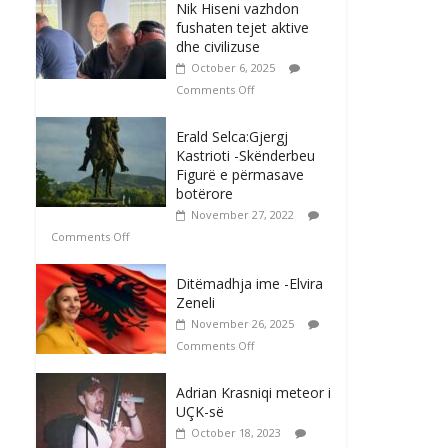
Nik Hiseni vazhdon
fushaten tejet aktive
dhe civilizuse
October 6, 2025
Comments Off
Erald Selca:Gjergj
Kastrioti -Skënderbeu
Figurë e përmasave
botërore
November 27, 2022
Comments Off
Ditëmadhja ime -Elvira
Zeneli
November 26, 2025
Comments Off
Adrian Krasniqi meteor i
UÇK-së
October 18, 2023