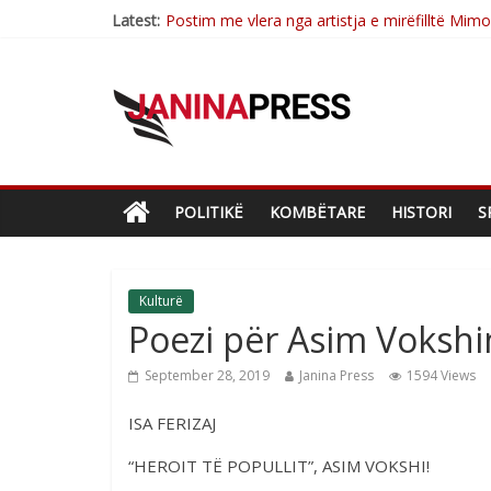
Latest:
Postim me vlera nga artistja e mirëfilltë Mim
Nga poetja atdhetare Kumrie Shala -BOLL M
Nga Elmije Ajazi e nderuar
Brahim Çekaj njē veprimtar i respektuar i çe
Sulm , pse të dua ty
POLITIKË
KOMBËTARE
HISTORI
S
Kulturë
Poezi për Asim Vokshin
September 28, 2019
Janina Press
1594 Views
ISA FERIZAJ
“HEROIT TË POPULLIT”, ASIM VOKSHI!