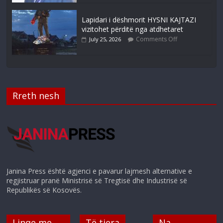
Lapidari i dëshmorit HYSNI KAJTAZI
vizitohet përditë nga atdhetaret
Comments Off
July 25, 2026
Rreth nesh
Janina Press është agjenci e pavarur lajmesh alternative e
regjistruar pranë Ministrisë së Tregtisë dhe Industrisë së
Republikës së Kosovës.
Linqe me
Të tjera
Na