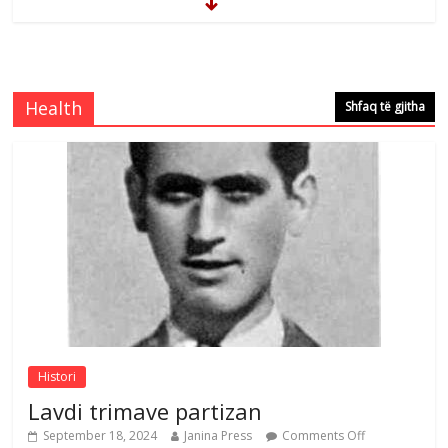
Brahim Çekaj njē veprimtar i respektuar i
çeshtjës kombëtare
Comments Off
August 5, 2026
Health
Shfaq të gjitha
Çlirimtari Mentor Mushkolaj nderohet
me mirenjohje nga Xhevdet Qeriqi Dega
e invalidëve në Fushë Kosovë
Comments Off
August 4, 2026
Sulm , pse të dua ty
Comments Off
August 8, 2026
Histori
Lavdi trimave partizan
September 18, 2024
Janina Press
Comments Off