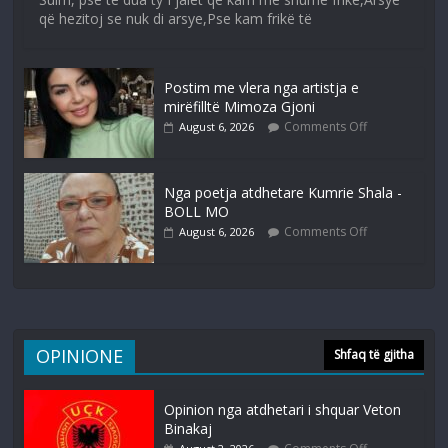
që hezitoj se nuk di arsye,Pse kam frikë të
Postim me vlera nga artistja e
mirëfilltë Mimoza Gjoni
Comments Off
August 6, 2026
Nga poetja atdhetare Kumrie Shala -
BOLL MO
Comments Off
August 6, 2026
OPINIONE
Shfaq të gjitha
Opinion nga atdhetari i shquar Veton
Binakaj