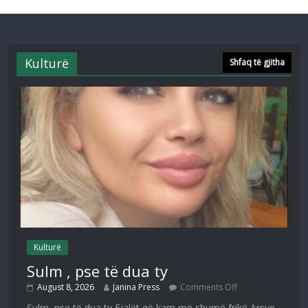
Kulturë
Shfaq të gjitha
Kulturë
Sulm , pse të dua ty
August 8, 2026
Janina Press
Comments Off
Sulm, pse të dua ty Fjalët që kam më shumë frikë,Arsye