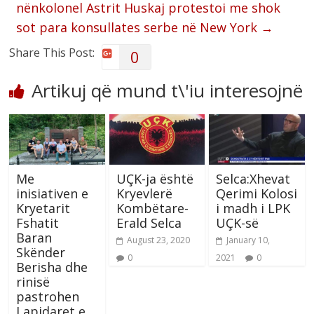
nënkolonel Astrit Huskaj protestoi me shok
sot para konsullates serbe në New York
→
Share This Post:
0
Artikuj që mund t\'iu interesojnë
Me
UÇK-ja është
Selca:Xhevat
inisiativen e
Kryevlerë
Qerimi Kolosi
Kryetarit
Kombëtare-
i madh i LPK
Fshatit
Erald Selca
UÇK-së
Baran
August 23, 2020
January 10,
Skënder
0
2021
0
Berisha dhe
rinisë
pastrohen
Lapidaret e