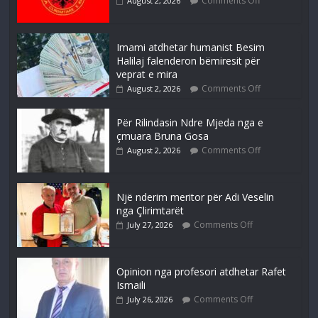
Comments Off
August 2, 2026
Imami atdhetar humanist Besim
Halilaj falenderon bëmiresit për
veprat e mira
Comments Off
August 2, 2026
Për Rilindasin Ndre Mjeda nga e
çmuara Bruna Gosa
Comments Off
August 2, 2026
Një nderim meritor për Adi Veselin
nga Çlirimtarët
Comments Off
July 27, 2026
Opinion nga profesori atdhetar Rafet
Ismaili
Comments Off
July 26, 2026