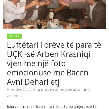
Politikë
Luftëtari i orëve të para të
UÇK -së Arben Krasniqi
vjen me një foto
emocionuse me Bacen
Avni Dehari etj
October 29, 2019
Janina Press
2220 Views
0
Comments
Isha çun i ri, më friksonin te rrija urtë para njerzëve të