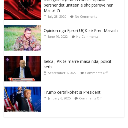
përshendet unitetin e shqiptarëve nën
Mal të Zi
July 28, 2020
No Comments
Opinion nga Eprori UÇK-së Pren Marashi
June 10, 2022
No Comments
Selca ;IPK të marrë masa ndaj policit
serb
September 1, 2022
Comments Off
Trump certifikohet si President
January 6, 2025
Comments Off