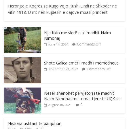
Heronjtë e Kodrës së Kuqe Vojo Kushi.Lindi në Shkodër në
vitin 1918. U rrit nën kujdesin e dajove mbasi prindërit
Një foto me vlerë e të madhit Naim
Nimonaj
Comments Off
June 14, 2024
Shote Galica emër i madh i mëmëdheut
Comments Off
November 21, 2022
Nesër shënohet përvjetori i të madhit
Naim Nimonaj me trimat tjerë të UÇK-së
0
August 10, 2021
Historia ushtarit të panjohur!