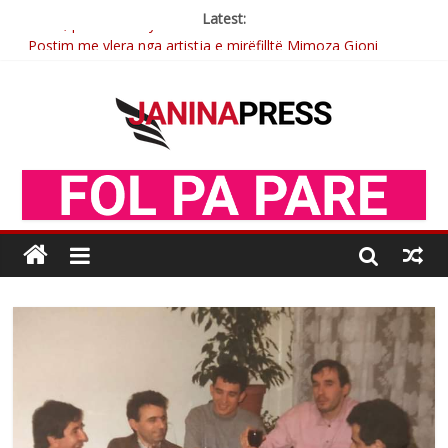
Latest:
Postim me vlera nga artistja e mirëfilltë Mimoza Gjoni
Nga poetja atdhetare Kumrie Shala -BOLL MO
Nga Elmije Ajazi e nderuar
Brahim Çekaj njē veprimtar i respektuar i çeshtjës kombëtare
Sulm , pse të dua ty