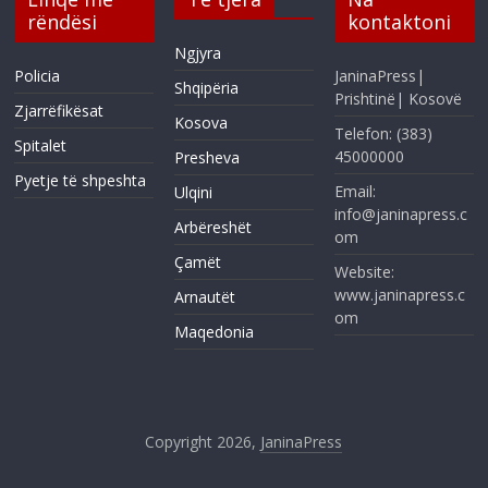
rëndësi
kontaktoni
Ngjyra
Policia
JaninaPress|
Shqipëria
Prishtinë| Kosovë
Zjarrëfikësat
Kosova
Telefon: (383)
Spitalet
45000000
Presheva
Pyetje të shpeshta
Email:
Ulqini
info@janinapress.c
Arbëreshët
om
Çamët
Website:
www.janinapress.c
Arnautët
om
Maqedonia
Copyright 2026,
JaninaPress