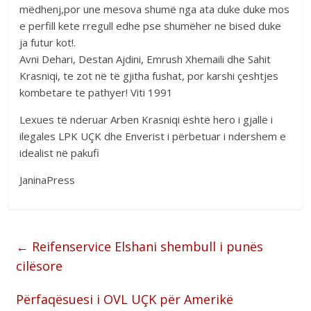
mëdhenj,por une mesova shumë nga ata duke duke mos
e perfill kete rregull edhe pse shumëher ne bised duke
ja futur kot!.
Avni Dehari, Destan Ajdini, Emrush Xhemaili dhe Sahit
Krasniqi, te zot në të gjitha fushat, por karshi çeshtjes
kombetare te pathyer! Viti 1991
Lexues të nderuar Arben Krasniqi është hero i gjallë i
ilegales LPK UÇK dhe Enverist i përbetuar i ndershem e
idealist në pakufi
JaninaPress
←
Reifenservice Elshani shembull i punës
cilësore
Përfaqësuesi i OVL UÇK për Amerikë