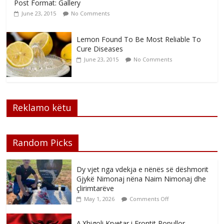
Post Format: Gallery
June 23, 2015
No Comments
Lemon Found To Be Most Reliable To
Cure Diseases
June 23, 2015
No Comments
Reklamo këtu
Random Picks
Dy vjet nga vdekja e nënës së dëshmorit
Gjykë Nimonaj nëna Naim Nimonaj dhe
çlirimtarëve
May 1, 2026
Comments Off
A.Xhigoli Kryetar i Frontit Popullor