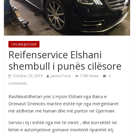
Uncategorized
Reifenservice Elshani
shembull i punës cilësore
October 29, 2019
Janina Press
1786 Views
0
Comments
Bashkëatdhetari ynë z.Hysni Elshani nga Baica e
Drenasit Drenicës martire është një nga mërgimtaret
më atdhetar më human dhe më puntor në Gjermani .
Servisi i tij i është nga më të mirët , dhe korrektët në
lëmin e automjeteve gomave montimit riparimit etj