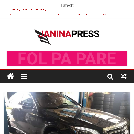
Latest:
Sulm , pse të dua ty
Postim me vlera nga artistja e mirëfilltë Mimoza Gjoni
Nga poetja atdhetare Kumrie Shala -BOLL MO
Nga Elmije Ajazi e nderuar
Brahim Çekaj njē veprimtar i respektuar i çeshtjës kombëtare