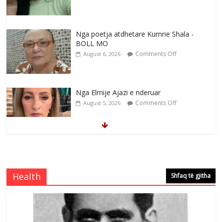
Nga poetja atdhetare Kumrie Shala -
BOLL MO
Comments Off
August 6, 2026
Nga Elmije Ajazi e nderuar
Comments Off
August 5, 2026
Brahim Çekaj njē veprimtar i respektuar i
çeshtjës kombëtare
Comments Off
August 5, 2026
Health
Shfaq të gjitha
Çlirimtari Mentor Mushkolaj nderohet
me mirenjohje nga Xhevdet Qeriqi Dega