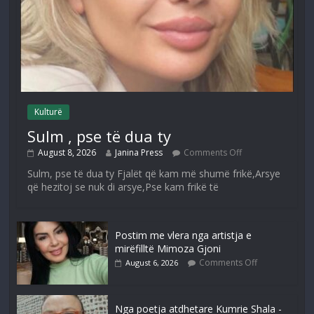
Kulturë
Sulm , pse të dua ty
August 8, 2026
Janina Press
Comments Off
Sulm, pse të dua ty Fjalët që kam më shumë frikë,Arsye
që hezitoj se nuk di arsye,Pse kam frikë të
Postim me vlera nga artistja e
mirëfilltë Mimoza Gjoni
Comments Off
August 6, 2026
Nga poetja atdhetare Kumrie Shala -