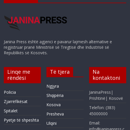
Janina Press është agjenci e pavarur lajmesh alternative e
regjistruar pranë Ministrisë së Tregtisë dhe Industrisë së
Republikës së Kosovës.
Linqe me
Të tjera
Na
rëndësi
kontaktoni
Ngjyra
Policia
JaninaPress|
Shqipëria
Prishtinë| Kosovë
Zjarrëfikësat
Kosova
Telefon: (383)
Spitalet
45000000
Presheva
Pyetje të shpeshta
Email:
Ulqini
info@janinapress.c