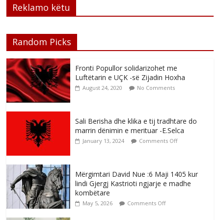
Reklamo këtu
Random Picks
Fronti Popullor solidarizohet me
Luftëtarin e UÇK -së Zijadin Hoxha
August 24, 2020
No Comments
Sali Berisha dhe klika e tij tradhtare do
marrin dënimin e merituar -E.Selca
January 13, 2024
Comments Off
Mërgimtari David Nue :6 Maji 1405 kur
lindi Gjergj Kastrioti ngjarje e madhe
kombëtare
May 5, 2026
Comments Off