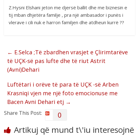
Z.Hysni Elshani jeton me djersë ballit dhe me biznesin e
tij mban dhjetëra familje , pra një ambasador i punës i
vlerave i cili nuk e harron familjen dhe atdheun kurrë ??
←
E.Selca ;Të zbardhen vrasjet e Çlirimtarëve
të UÇK-së pas lufte dhe të riut Astrit
(Avni)Dehari
Luftëtari i orëve të para të UÇK -së Arben
Krasniqi vjen me një foto emocionuse me
Bacen Avni Dehari etj
→
Share This Post:
0
Artikuj që mund t\'iu interesojnë