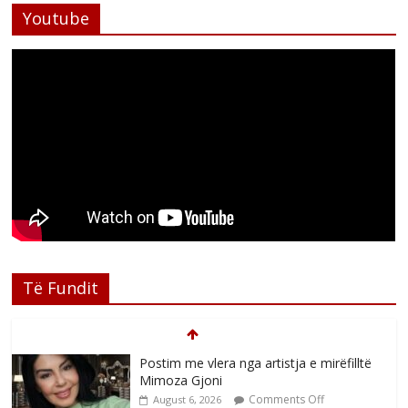
Youtube
Të Fundit
Postim me vlera nga artistja e mirëfilltë
Mimoza Gjoni
Comments Off
August 6, 2026