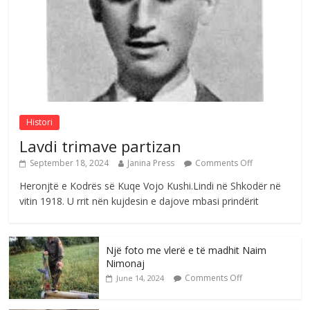
e invalidëve në Fushë Kosovë
Comments Off
August 4, 2026
Sulm , pse të dua ty
Comments Off
August 8, 2026
Histori
Lavdi trimave partizan
September 18, 2024
Janina Press
Comments Off
Heronjtë e Kodrës së Kuqe Vojo Kushi.Lindi në Shkodër në
vitin 1918. U rrit nën kujdesin e dajove mbasi prindërit
Një foto me vlerë e të madhit Naim
Nimonaj
Comments Off
June 14, 2024