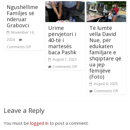
Ngushëllime
Familjes së
nderuar
Grabovci
Urime
Të lumtë
November 16,
përvjetori i
vëlla David
40-të i
Nue, për
2024
martesës
edukaten
Comments Off
baca Pashk
familjare e
shqiptare që
August 7, 2023
ua jep
Comments Off
fëmijëve
(Foto)
August 8, 2025
Comments Off
Leave a Reply
You must be
logged in
to post a comment.