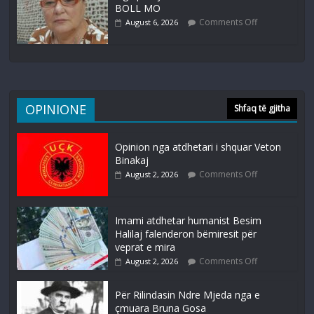
BOLL MO
Comments Off
August 6, 2026
OPINIONE
Shfaq të gjitha
Opinion nga atdhetari i shquar Veton
Binakaj
Comments Off
August 2, 2026
Imami atdhetar humanist Besim
Halilaj falenderon bëmiresit për
veprat e mira
Comments Off
August 2, 2026
Për Rilindasin Ndre Mjeda nga e
çmuara Bruna Gosa