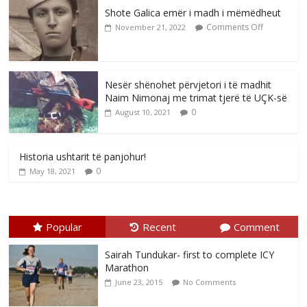
Shote Galica emër i madh i mëmëdheut
Comments Off
November 21, 2022
Nesër shënohet përvjetori i të madhit
Naim Nimonaj me trimat tjerë të UÇK-së
0
August 10, 2021
Historia ushtarit të panjohur!
0
May 18, 2021
Popular
Recent
Comment
Sairah Tundukar- first to complete ICY
Marathon
June 23, 2015
No Comments