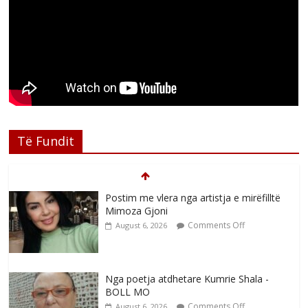
Të Fundit
Postim me vlera nga artistja e mirëfilltë
Mimoza Gjoni
Comments Off
August 6, 2026
Nga poetja atdhetare Kumrie Shala -
BOLL MO
Comments Off
August 6, 2026