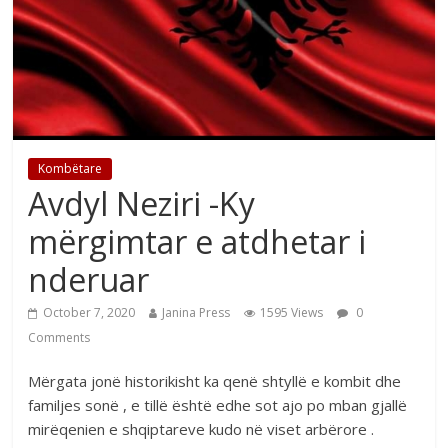
Kombëtare
Avdyl Neziri -Ky
mërgimtar e atdhetar i
nderuar
October 7, 2020
Janina Press
1595 Views
0
Comments
Mërgata jonë historikisht ka qenë shtyllë e kombit dhe
familjes sonë , e tillë është edhe sot ajo po mban gjallë
mirëqenien e shqiptareve kudo në viset arbërore .