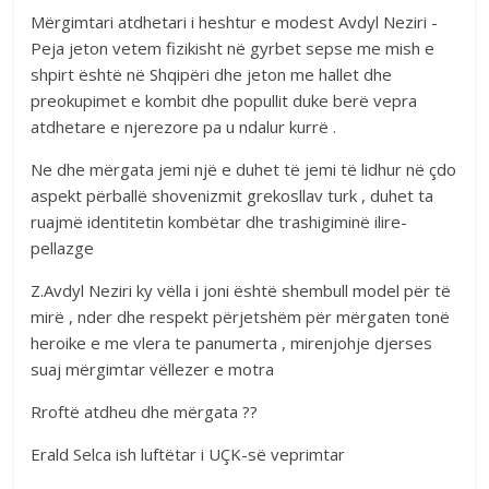
Mërgimtari atdhetari i heshtur e modest Avdyl Neziri -
Peja jeton vetem fizikisht në gyrbet sepse me mish e
shpirt është në Shqipëri dhe jeton me hallet dhe
preokupimet e kombit dhe popullit duke berë vepra
atdhetare e njerezore pa u ndalur kurrë .
Ne dhe mërgata jemi një e duhet të jemi të lidhur në çdo
aspekt përballë shovenizmit grekosllav turk , duhet ta
ruajmë identitetin kombëtar dhe trashigiminë ilire-
pellazge
Z.Avdyl Neziri ky vëlla i joni është shembull model për të
mirë , nder dhe respekt përjetshëm për mërgaten tonë
heroike e me vlera te panumerta , mirenjohje djerses
suaj mërgimtar vëllezer e motra
Rroftë atdheu dhe mërgata ??
Erald Selca ish luftëtar i UÇK-së veprimtar