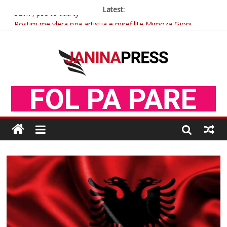
Latest:
Postim me vlera nga artistja e mirëfilltë Mimoza Gjoni
Nga poetja atdhetare Kumrie Shala -BOLL MO
Nga Elmije Ajazi e nderuar
Brahim Çekaj njē veprimtar i respektuar i çeshtjës kombëtare
Sulm , pse të dua ty