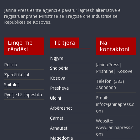
Janina Press është agjenci e pavarur lajmesh alternative e
regjistruar pranë Ministrisë së Tregtisë dhe Industrisë së
Republikës së Kosovës.
Linqe me
Të tjera
Na
rëndësi
kontaktoni
Ngjyra
Policia
JaninaPress|
Shqipëria
Prishtinë| Kosovë
Zjarrëfikësat
Kosova
Telefon: (383)
Spitalet
45000000
Presheva
Pyetje të shpeshta
Email:
Ulqini
info@janinapress.c
Arbëreshët
om
Çamët
Website:
www.janinapress.c
Arnautët
om
Maqedonia