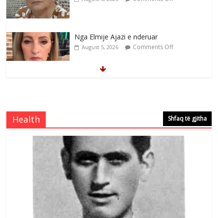
Nga Elmije Ajazi e nderuar
Comments Off
August 5, 2026
Brahim Çekaj njē veprimtar i respektuar i
çeshtjës kombëtare
Comments Off
August 5, 2026
Health
Shfaq të gjitha
Çlirimtari Mentor Mushkolaj nderohet
me mirenjohje nga Xhevdet Qeriqi Dega
e invalidëve në Fushë Kosovë
Comments Off
August 4, 2026
Sulm , pse të dua ty