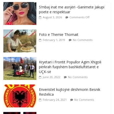
S’mbaj inat me asnjëri -Ganimete Jakupi
poete e respektuar
August 3, 2026
Comments Off
Foto e Themie Thomait
February 1, 2019
No Comments
Kryetari i Frontit Popullor Agim Xhigoli
përkrah fuqishëm bashkëluftëtaret e
UÇK-së
June 20, 2022
No Comments
Enveristet kujtojnë dëshmorin Besnik
Restelica
February 24, 2021
No Comments