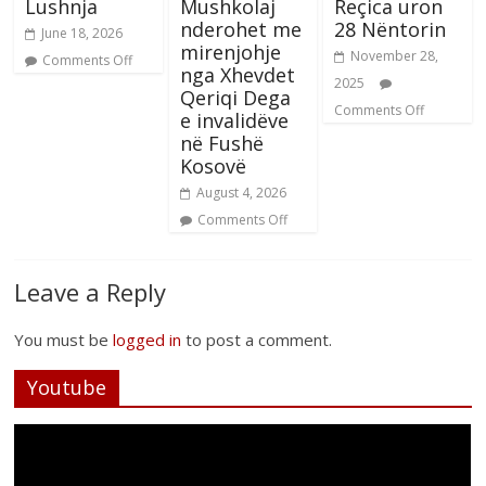
Lushnja
Mushkolaj
Reçica uron
nderohet me
28 Nëntorin
June 18, 2026
mirenjohje
November 28,
Comments Off
nga Xhevdet
2025
Qeriqi Dega
Comments Off
e invalidëve
në Fushë
Kosovë
August 4, 2026
Comments Off
Leave a Reply
You must be
logged in
to post a comment.
Youtube