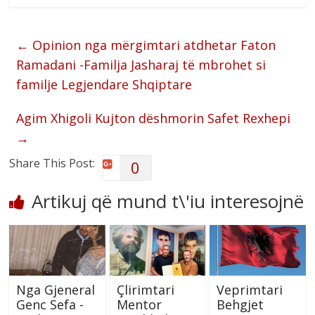
←
Opinion nga mërgimtari atdhetar Faton
Ramadani -Familja Jasharaj të mbrohet si
familje Legjendare Shqiptare
Agim Xhigoli Kujton dëshmorin Safet Rexhepi
→
Share This Post:
0
Artikuj që mund t\'iu interesojnë
Nga Gjeneral
Çlirimtari
Veprimtari
Genc Sefa -
Mentor
Behgjet