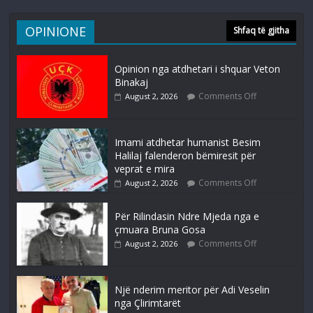
OPINIONE
Shfaq të gjitha
Opinion nga atdhetari i shquar Veton
Binakaj
Comments Off
August 2, 2026
Imami atdhetar humanist Besim
Halilaj falenderon bëmiresit për
veprat e mira
Comments Off
August 2, 2026
Për Rilindasin Ndre Mjeda nga e
çmuara Bruna Gosa
Comments Off
August 2, 2026
Një nderim meritor për Adi Veselin
nga Çlirimtarët