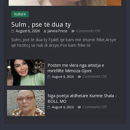
Kulturë
Sulm , pse të dua ty
August 8, 2026
Janina Press
Comments Off
Sulm, pse të dua ty Fjalët që kam më shumë frikë,Arsye
që hezitoj se nuk di arsye,Pse kam frikë të
Postim me vlera nga artistja e
mirëfilltë Mimoza Gjoni
Comments Off
August 6, 2026
Nga poetja atdhetare Kumrie Shala -
BOLL MO
Comments Off
August 6, 2026