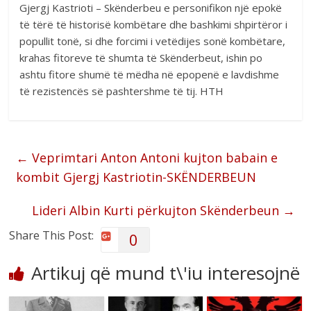
Gjergj Kastrioti – Skënderbeu e personifikon një epokë
të tërë të historisë kombëtare dhe bashkimi shpirtëror i
popullit tonë, si dhe forcimi i vetëdijes sonë kombëtare,
krahas fitoreve të shumta të Skënderbeut, ishin po
ashtu fitore shumë të mëdha në epopenë e lavdishme
të rezistencës së pashtershme të tij. HTH
←
Veprimtari Anton Antoni kujton babain e
kombit Gjergj Kastriotin-SKËNDERBEUN
Lideri Albin Kurti përkujton Skënderbeun
→
Share This Post:
0
Artikuj që mund t\'iu interesojnë