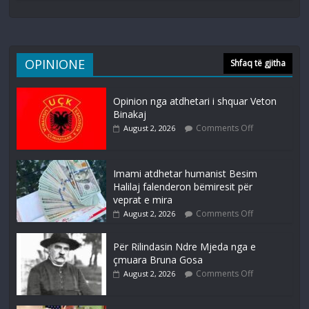
OPINIONE
Shfaq të gjitha
Opinion nga atdhetari i shquar Veton
Binakaj
Comments Off
August 2, 2026
Imami atdhetar humanist Besim
Halilaj falenderon bëmiresit për
veprat e mira
Comments Off
August 2, 2026
Për Rilindasin Ndre Mjeda nga e
çmuara Bruna Gosa
Comments Off
August 2, 2026