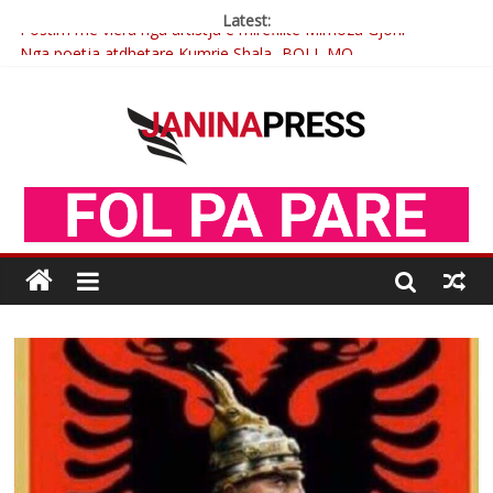
Latest:
Postim me vlera nga artistja e mirëfilltë Mimoza Gjoni
Nga poetja atdhetare Kumrie Shala -BOLL MO
Nga Elmije Ajazi e nderuar
Brahim Çekaj njē veprimtar i respektuar i çeshtjës kombëtare
Çlirimtari Mentor Mushkolaj nderohet me mirenjohje nga
Xhevdet Qeriqi Dega e invalidëve në Fushë Kosovë