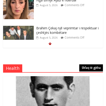
Nga Elmije Ajazi e nderuar
Comments Off
August 5, 2026
Brahim Çekaj njē veprimtar i respektuar i
çeshtjës kombëtare
Comments Off
August 5, 2026
Çlirimtari Mentor Mushkolaj nderohet
me mirenjohje nga Xhevdet Qeriqi Dega
e invalidëve në Fushë Kosovë
Health
Shfaq të gjitha
Comments Off
August 4, 2026
Çlirimtari Agron Gërvalla me takime pune
në atdhe të shoqerisë Levizja
Comments Off
August 3, 2026