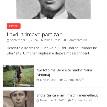
Postim me vlera nga artistja e mirëfilltë
Mimoza Gjoni
Comments Off
August 6, 2026
Histori
Lavdi trimave partizan
September 18, 2024
Janina Press
Comments Off
Heronjtë e Kodrës së Kuqe Vojo Kushi.Lindi në Shkodër në
vitin 1918. U rrit nën kujdesin e dajove mbasi prindërit
Një foto me vlerë e të madhit Naim
Nimonaj
Comments Off
June 14, 2024
Shote Galica emër i madh i mëmëdheut
Comments Off
November 21, 2022