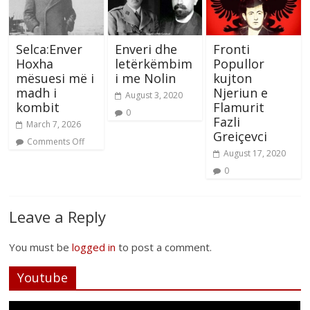
Selca:Enver
Enveri dhe
Fronti
Hoxha
letërkëmbim
Popullor
mësuesi më i
i me Nolin
kujton
madh i
Njeriun e
August 3, 2020
kombit
Flamurit
0
Fazli
March 7, 2026
Greiçevci
Comments Off
August 17, 2020
0
Leave a Reply
You must be
logged in
to post a comment.
Youtube