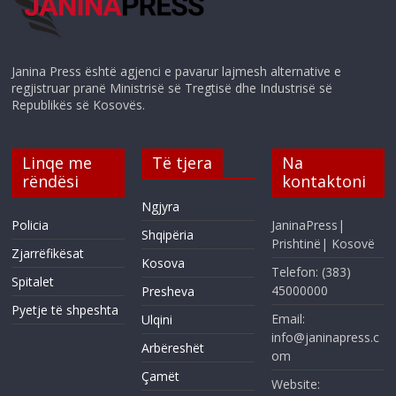
Janina Press është agjenci e pavarur lajmesh alternative e
regjistruar pranë Ministrisë së Tregtisë dhe Industrisë së
Republikës së Kosovës.
Linqe me
Të tjera
Na
rëndësi
kontaktoni
Ngjyra
Policia
JaninaPress|
Shqipëria
Prishtinë| Kosovë
Zjarrëfikësat
Kosova
Telefon: (383)
Spitalet
45000000
Presheva
Pyetje të shpeshta
Email:
Ulqini
info@janinapress.c
Arbëreshët
om
Çamët
Website: