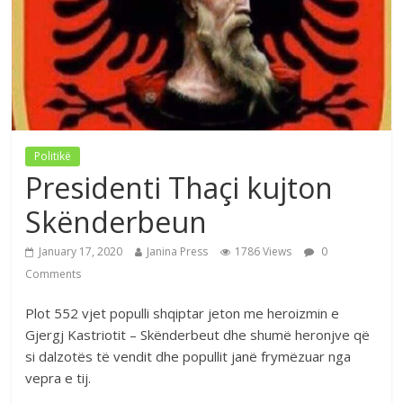
Politikë
Presidenti Thaçi kujton
Skënderbeun
January 17, 2020
Janina Press
1786 Views
0
Comments
Plot 552 vjet populli shqiptar jeton me heroizmin e
Gjergj Kastriotit – Skënderbeut dhe shumë heronjve që
si dalzotës të vendit dhe popullit janë frymëzuar nga
vepra e tij.