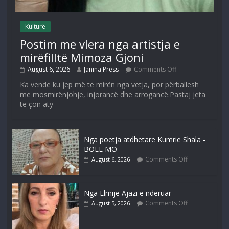
Kulturë
Postim me vlera nga artistja e
mirëfilltë Mimoza Gjoni
August 6, 2026
Janina Press
Comments Off
Ka vende ku jep më të mirën nga vetja, por përballesh
me mosmirënjohje, injorancë dhe arrogancë.Pastaj jeta
të çon aty
Nga poetja atdhetare Kumrie Shala -
BOLL MO
Comments Off
August 6, 2026
Nga Elmije Ajazi e nderuar
Comments Off
August 5, 2026