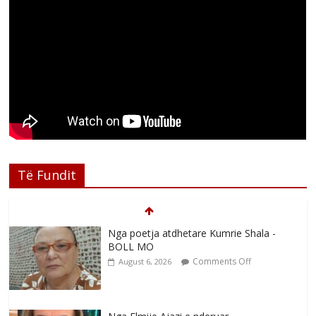
Të Fundit
Nga poetja atdhetare Kumrie Shala -
BOLL MO
Comments Off
August 6, 2026