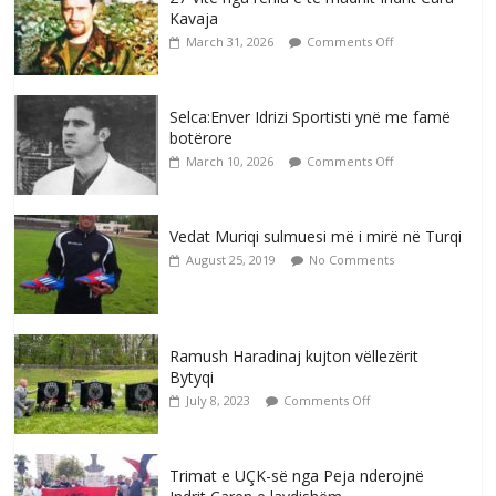
Kavaja
March 31, 2026
Comments Off
Selca:Enver Idrizi Sportisti ynë me famë
botërore
March 10, 2026
Comments Off
Vedat Muriqi sulmuesi më i mirë në Turqi
August 25, 2019
No Comments
Ramush Haradinaj kujton vëllezërit
Bytyqi
July 8, 2023
Comments Off
Trimat e UÇK-së nga Peja nderojnë