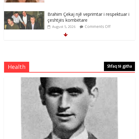
Brahim Çekaj njē veprimtar i respektuar i
çeshtjës kombëtare
Comments Off
August 5, 2026
Çlirimtari Mentor Mushkolaj nderohet
me mirenjohje nga Xhevdet Qeriqi Dega
e invalidëve në Fushë Kosovë
Health
Shfaq të gjitha
Comments Off
August 4, 2026
Çlirimtari Agron Gërvalla me takime pune
në atdhe të shoqerisë Levizja
Comments Off
August 3, 2026
Postim me vlera nga artistja e mirëfilltë
Mimoza Gjoni
Comments Off
August 6, 2026