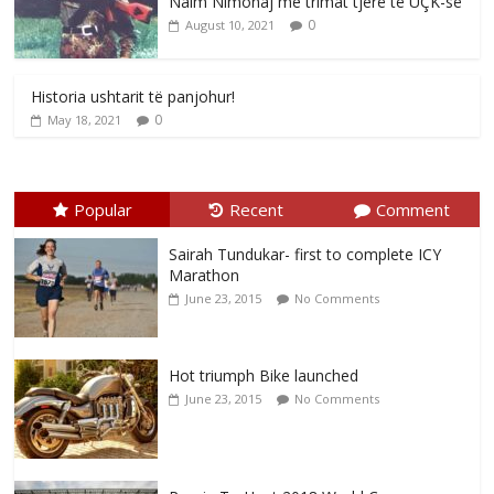
Naim Nimonaj me trimat tjerë të UÇK-së
0
August 10, 2021
Historia ushtarit të panjohur!
0
May 18, 2021
Popular
Recent
Comment
Sairah Tundukar- first to complete ICY
Marathon
June 23, 2015
No Comments
Hot triumph Bike launched
June 23, 2015
No Comments