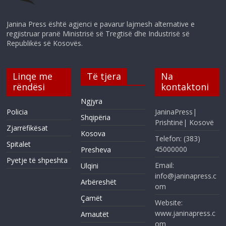
Janina Press është agjenci e pavarur lajmesh alternative e
regjistruar pranë Ministrisë së Tregtisë dhe Industrisë së
Republikës së Kosovës.
Linqe me
Të tjera
Na
rëndësi
kontaktoni
Ngjyra
Policia
JaninaPress|
Shqipëria
Prishtinë| Kosovë
Zjarrëfikësat
Kosova
Telefon: (383)
Spitalet
45000000
Presheva
Pyetje të shpeshta
Email:
Ulqini
info@janinapress.c
Arbëreshët
om
Çamët
Website:
www.janinapress.c
Arnautët
om