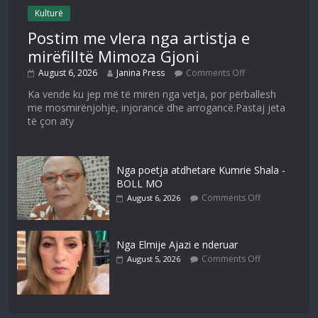
Kulturë
Postim me vlera nga artistja e
mirëfilltë Mimoza Gjoni
August 6, 2026
Janina Press
Comments Off
Ka vende ku jep më të mirën nga vetja, por përballesh
me mosmirënjohje, injorancë dhe arrogancë.Pastaj jeta
të çon aty
Nga poetja atdhetare Kumrie Shala -
BOLL MO
Comments Off
August 6, 2026
Nga Elmije Ajazi e nderuar
Comments Off
August 5, 2026