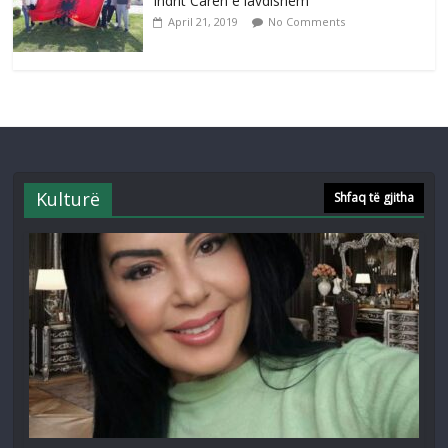
Indrit Caren e lavdishëm
April 21, 2019
No Comments
Kulturë
Shfaq të gjitha