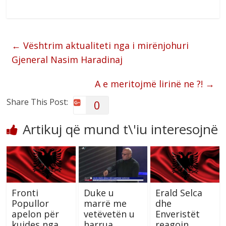
←
Vështrim aktualiteti nga i mirënjohuri
Gjeneral Nasim Haradinaj
A e meritojmë lirinë ne ?!
→
Share This Post:
0
Artikuj që mund t\'iu interesojnë
Fronti
Duke u
Erald Selca
Popullor
marrë me
dhe
apelon për
vetëvetën u
Enveristët
kujdes nga
harrua
reagojn