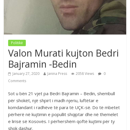
Politikë
Valon Murati kujton Bedri
Bajramin -Bedin
January 27, 2020
Janina Press
2058 Views
0
Comments
Sot u bën 21 vjet pa Bedri Bajramin – Bedin, shembull
për shokët, një shpirt i madh njeriu, luftëtar e
komdandant i radhëve të para të UÇK-së. Do të mbetet
përherë në kujtimin e popullit shqiptar dhe në themelet
e lirisë së Kosovës. I përhershëm qoftë kujtimi për ty
shok dashur.