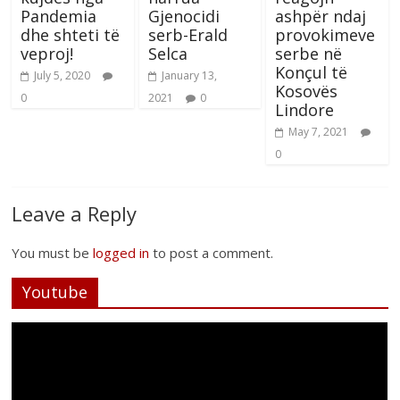
Pandemia
Gjenocidi
ashpër ndaj
dhe shteti të
serb-Erald
provokimeve
veproj!
Selca
serbe në
Konçul të
July 5, 2020
January 13,
Kosovës
0
2021
0
Lindore
May 7, 2021
0
Leave a Reply
You must be
logged in
to post a comment.
Youtube