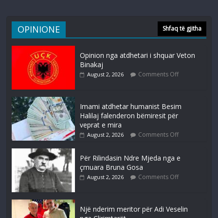
OPINIONE
Shfaq të gjitha
Opinion nga atdhetari i shquar Veton
Binakaj
Comments Off
August 2, 2026
Imami atdhetar humanist Besim
Halilaj falenderon bëmiresit për
veprat e mira
Comments Off
August 2, 2026
Për Rilindasin Ndre Mjeda nga e
çmuara Bruna Gosa
Comments Off
August 2, 2026
Një nderim meritor për Adi Veselin