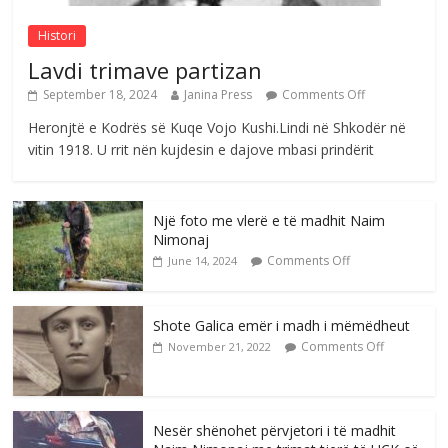
Histori
Lavdi trimave partizan
September 18, 2024
Janina Press
Comments Off
Heronjtë e Kodrës së Kuqe Vojo Kushi.Lindi në Shkodër në
vitin 1918. U rrit nën kujdesin e dajove mbasi prindërit
Një foto me vlerë e të madhit Naim
Nimonaj
Comments Off
June 14, 2024
Shote Galica emër i madh i mëmëdheut
Comments Off
November 21, 2022
Nesër shënohet përvjetori i të madhit