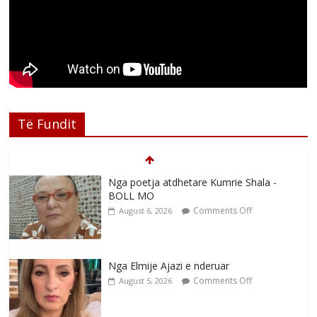
Të Fundit
Nga poetja atdhetare Kumrie Shala -
BOLL MO
Comments Off
August 6, 2026
Nga Elmije Ajazi e nderuar
Comments Off
August 5, 2026