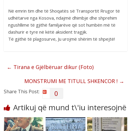
Në emrin tim dhe të Shoqatës së Transportit Rrugor të
udhëtarve nga Kosova, ndajmë dhimbje dhe shprehim
ngushllime të gjithë familjarëve që sot humbën më të
dashurir e tyre në këtë aksident tragjik.
Të gjithë të plagosurve, Ju urojmë shërim të shpejtë!
←
Tirana e Gjëlbëruar dikur (Foto)
MONSTRUMI ME TITULL SHKENCOR !
→
Share This Post:
0
Artikuj që mund t\'iu interesojnë