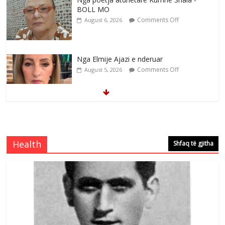
BOLL MO
Comments Off
August 6, 2026
Nga Elmije Ajazi e nderuar
Comments Off
August 5, 2026
Brahim Çekaj njē veprimtar i respektuar i
çeshtjës kombëtare
Comments Off
August 5, 2026
Health
Shfaq të gjitha
Çlirimtari Mentor Mushkolaj nderohet
me mirenjohje nga Xhevdet Qeriqi Dega
e invalidëve në Fushë Kosovë
Comments Off
August 4, 2026