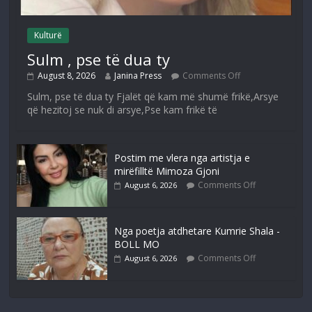
Kulturë
Sulm , pse të dua ty
August 8, 2026
Janina Press
Comments Off
Sulm, pse të dua ty Fjalët që kam më shumë frikë,Arsye
që hezitoj se nuk di arsye,Pse kam frikë të
Postim me vlera nga artistja e
mirëfilltë Mimoza Gjoni
Comments Off
August 6, 2026
Nga poetja atdhetare Kumrie Shala -
BOLL MO
Comments Off
August 6, 2026