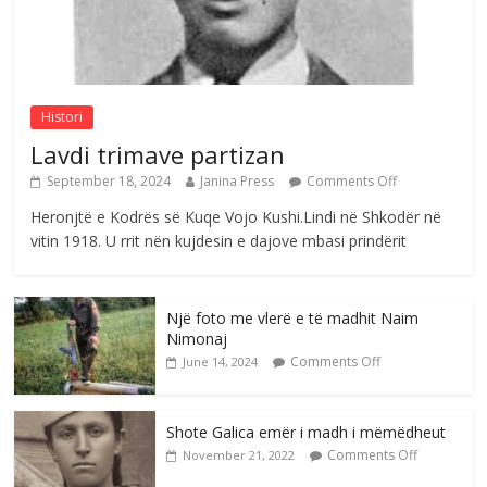
Sulm , pse të dua ty
Comments Off
August 8, 2026
Histori
Lavdi trimave partizan
September 18, 2024
Janina Press
Comments Off
Heronjtë e Kodrës së Kuqe Vojo Kushi.Lindi në Shkodër në
vitin 1918. U rrit nën kujdesin e dajove mbasi prindërit
Një foto me vlerë e të madhit Naim
Nimonaj
Comments Off
June 14, 2024
Shote Galica emër i madh i mëmëdheut
Comments Off
November 21, 2022