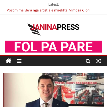
Latest:
Postim me vlera nga artistja e mirëfilltë Mimoza Gjoni
Nga poetja atdhetare Kumrie Shala -BOLL MO
Nga Elmije Ajazi e nderuar
Brahim Çekaj njē veprimtar i respektuar i çeshtjës kombëtare
Sulm , pse të dua ty