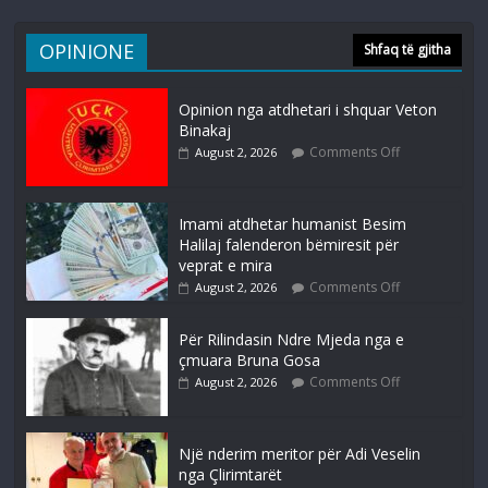
OPINIONE
Shfaq të gjitha
Opinion nga atdhetari i shquar Veton
Binakaj
Comments Off
August 2, 2026
Imami atdhetar humanist Besim
Halilaj falenderon bëmiresit për
veprat e mira
Comments Off
August 2, 2026
Për Rilindasin Ndre Mjeda nga e
çmuara Bruna Gosa
Comments Off
August 2, 2026
Një nderim meritor për Adi Veselin
nga Çlirimtarët