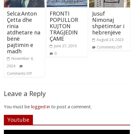
Selca:Anton
FRONTI
Jusuf
Çetta dhe
POPULLOR
Nimonaj
rinia
KUJTON
shpëtimtar i
atdhetare na
TRAGJEDIN
hebrenjëve
bënë
ÇAME
August 24, 2023
pajtimin e
June 27, 2019
Comments Off
madh
0
November 4,
2024
Comments Off
Leave a Reply
You must be
logged in
to post a comment.
Youtube