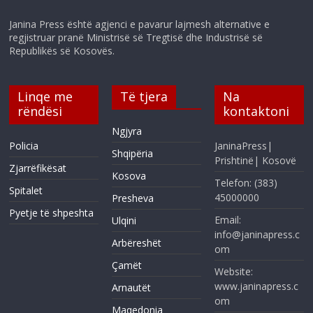
Janina Press është agjenci e pavarur lajmesh alternative e
regjistruar pranë Ministrisë së Tregtisë dhe Industrisë së
Republikës së Kosovës.
Linqe me
Të tjera
Na
rëndësi
kontaktoni
Ngjyra
Policia
JaninaPress|
Shqipëria
Prishtinë| Kosovë
Zjarrëfikësat
Kosova
Telefon: (383)
Spitalet
45000000
Presheva
Pyetje të shpeshta
Email:
Ulqini
info@janinapress.c
Arbëreshët
om
Çamët
Website:
www.janinapress.c
Arnautët
om
Maqedonia