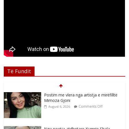
Të Fundit
Postim me vlera nga artistja e mirëfilltë
Mimoza Gjoni
Comments Off
August 6, 2026
Nga poetja atdhetare Kumrie Shala -