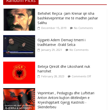
Random Picks
Behxhet Reçica -Jam Krenar që isha
bashkëveprimtar me të madhin Jashar
Salihu
December 15, 2019
No Comments
Gjiganti Adem Demaçi tmerri i
tradhtarëve -Erald Selca
January 29, 2021
No Comments
Beteja Qirezit dhe Likoshanit nuk
harrohet
February 28, 2023
Comments Off
Veprimtari , Pedagogu dhe Luftëtari
Anton Antoni kujton ditëlindjen e
Kryeshqiptarit Gjergj Kastrioti -
Skënderbeu