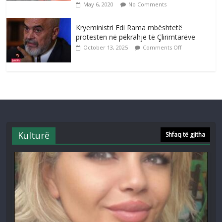
May 6, 2020
No Comments
Kryeministri Edi Rama mbështetë
protesten në pëkrahje të Çlirimtarëve
October 13, 2025
Comments Off
Kulturë
Shfaq të gjitha