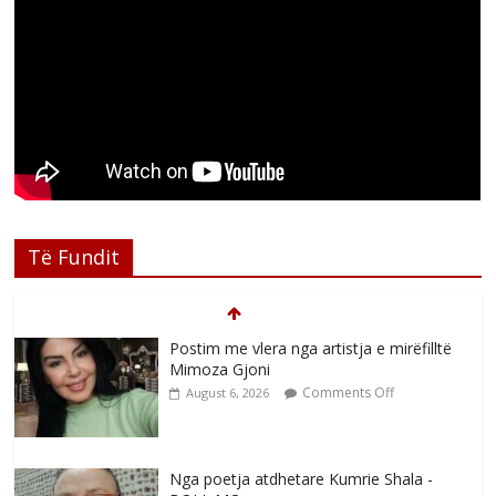
Të Fundit
Postim me vlera nga artistja e mirëfilltë
Mimoza Gjoni
Comments Off
August 6, 2026
Nga poetja atdhetare Kumrie Shala -