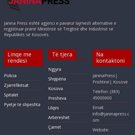
Janina Press është agjenci e pavarur lajmesh alternative e
regjistruar pranë Ministrisë së Tregtisë dhe Industrisë së
Republikës së Kosovës.
Linqe me
Të tjera
Na
rëndësi
kontaktoni
Ngjyra
Policia
JaninaPress|
Shqipëria
Prishtinë| Kosovë
Zjarrëfikësat
Kosova
Telefon: (383)
Spitalet
45000000
Presheva
Pyetje të shpeshta
Email:
Ulqini
info@janinapress.c
Arbëreshët
om
Çamët
Website: