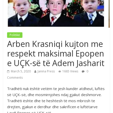
Politikë
Arben Krasniqi kujton me
respekt maksimal Epopen
e UÇK-së të Adem Jasharit
March 5, 2020
Janina Press
1665 Views
0
Comments
Tradhëti nuk është vetëm te jesh kundër atdheut, luftës
së UÇK-së, dhe mosmirnjohes ndaj gjakut deshmorve.
Tradhëti ështe dhe te heshtesh të mos mbrosh te
drejten, gjakun e derdhur dhe sakrificen e luftëtarve
Lavdi Epopes së UÇK-së!