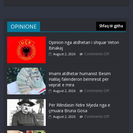
OPINIONE
Shfaq të gjitha
Opinion nga atdhetari i shquar Veton
Binakaj
Comments Off
August 2, 2026
Imami atdhetar humanist Besim
Halilaj falenderon bëmiresit për
veprat e mira
Comments Off
August 2, 2026
Për Rilindasin Ndre Mjeda nga e
çmuara Bruna Gosa
Comments Off
August 2, 2026