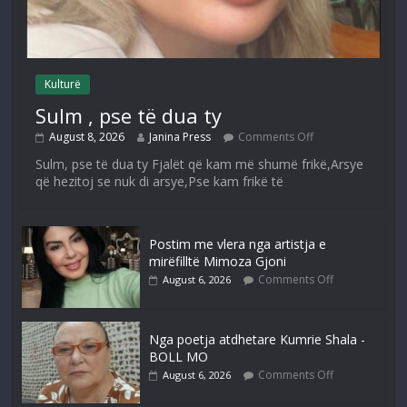
Kulturë
Sulm , pse të dua ty
August 8, 2026
Janina Press
Comments Off
Sulm, pse të dua ty Fjalët që kam më shumë frikë,Arsye
që hezitoj se nuk di arsye,Pse kam frikë të
Postim me vlera nga artistja e
mirëfilltë Mimoza Gjoni
Comments Off
August 6, 2026
Nga poetja atdhetare Kumrie Shala -
BOLL MO
Comments Off
August 6, 2026