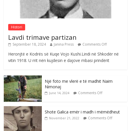
Sulm , pse të dua ty
Comments Off
August 8, 2026
Histori
Lavdi trimave partizan
September 18, 2024
Janina Press
Comments Off
Heronjtë e Kodrës së Kuqe Vojo Kushi.Lindi në Shkodër në
vitin 1918. U rrit nën kujdesin e dajove mbasi prindërit
Një foto me vlerë e të madhit Naim
Nimonaj
Comments Off
June 14, 2024
Shote Galica emër i madh i mëmëdheut
Comments Off
November 21, 2022