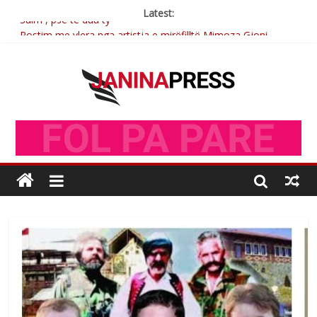
Latest:
Sulm , pse të dua ty
Postim me vlera nga artistja e mirëfilltë Mimoza Gjoni
Nga poetja atdhetare Kumrie Shala -BOLL MO
Nga Elmije Ajazi e nderuar
Brahim Çekaj njē veprimtar i respektuar i çeshtjës kombëtare