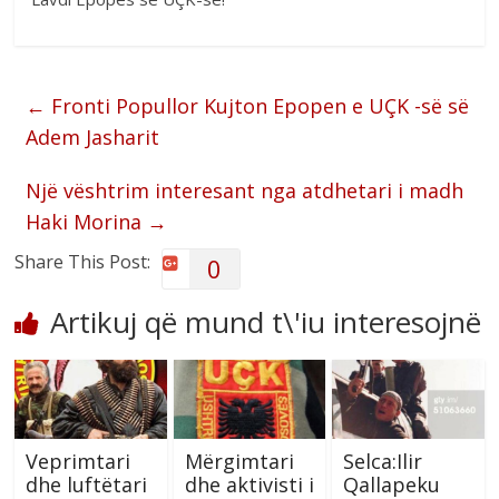
←
Fronti Popullor Kujton Epopen e UÇK -së së
Adem Jasharit
Një vështrim interesant nga atdhetari i madh
Haki Morina
→
Share This Post:
0
Artikuj që mund t\'iu interesojnë
Veprimtari
Mërgimtari
Selca:Ilir
dhe luftëtari
dhe aktivisti i
Qallapeku