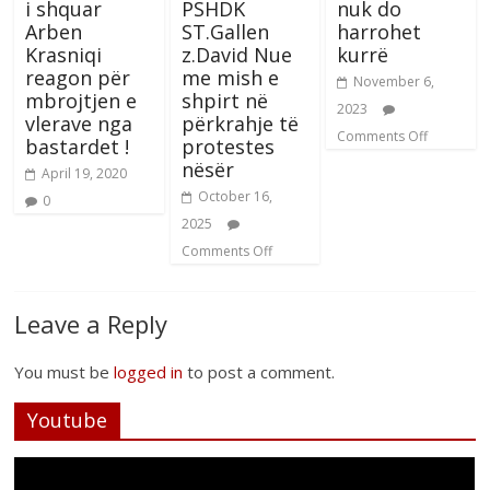
i shquar
PSHDK
nuk do
Arben
ST.Gallen
harrohet
Krasniqi
z.David Nue
kurrë
reagon për
me mish e
November 6,
mbrojtjen e
shpirt në
2023
vlerave nga
përkrahje të
Comments Off
bastardet !
protestes
nësër
April 19, 2020
October 16,
0
2025
Comments Off
Leave a Reply
You must be
logged in
to post a comment.
Youtube