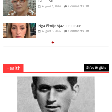
BOLL MO
Comments Off
August 6, 2026
Nga Elmije Ajazi e nderuar
Comments Off
August 5, 2026
Brahim Çekaj njē veprimtar i respektuar i
çeshtjës kombëtare
Comments Off
August 5, 2026
Health
Shfaq të gjitha
Çlirimtari Mentor Mushkolaj nderohet
me mirenjohje nga Xhevdet Qeriqi Dega
e invalidëve në Fushë Kosovë
Comments Off
August 4, 2026