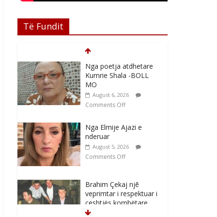
Të Fundit
Nga poetja atdhetare
Kumrie Shala -BOLL
MO
August 6, 2026
Comments Off
Nga Elmije Ajazi e
nderuar
August 5, 2026
Comments Off
Brahim Çekaj njē
veprimtar i respektuar i
çeshtjës kombëtare
August 5, 2026