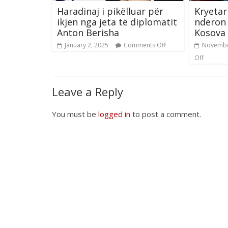
Haradinaj i pikëlluar për
Kryetar
ikjen nga jeta të diplomatit
nderon 
Anton Berisha
Kosova 
January 2, 2025
Comments Off
Novembe
Off
Leave a Reply
You must be
logged in
to post a comment.