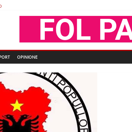
O
shtjës kombëtare
enjohje nga Xhevdet Qeriqi Dega e invalidëve në Fushë Kosovë
oza Gjoni
PORT
OPINIONE