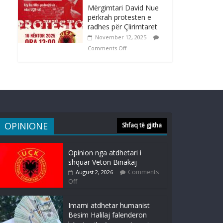
Mërgimtari David Nue
përkrah protesten e
radhes për Çlirimtaret
November 12, 2025
Comments Off
OPINIONE
Shfaq të gjitha
Opinion nga atdhetari i
shquar Veton Binakaj
Comments
August 2, 2026
Off
Imami atdhetar humanist
Besim Halilaj falenderon