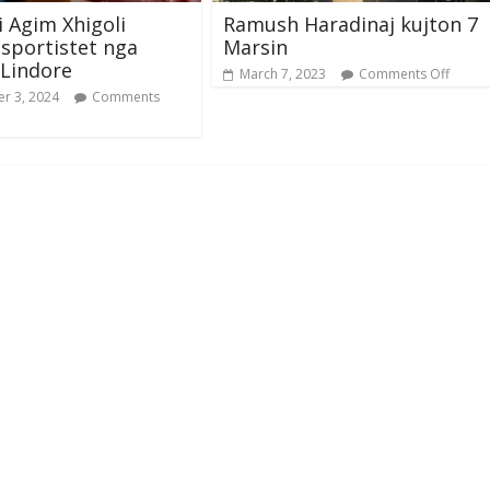
i Agim Xhigoli
Ramush Haradinaj kujton 7
sportistet nga
Marsin
Lindore
March 7, 2023
Comments Off
r 3, 2024
Comments