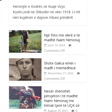
Heronjtë e Kodrës së Kuqe Vojo
Kushi.Lindi në Shkodër në vitin 1918. U rrit
nën kujdesin e dajove mbasi prindërit
Një foto me vlerë e të
madhit Naim Nimonaj
June 14, 2024
Comments Off
Shote Galica emër i
madh i mëmëdheut
November 21, 2022
Comments Off
Nesër shënohet
përvjetori i të madhit
Naim Nimonaj me
trimat tjerë të UÇK-së
0
August 10, 2021