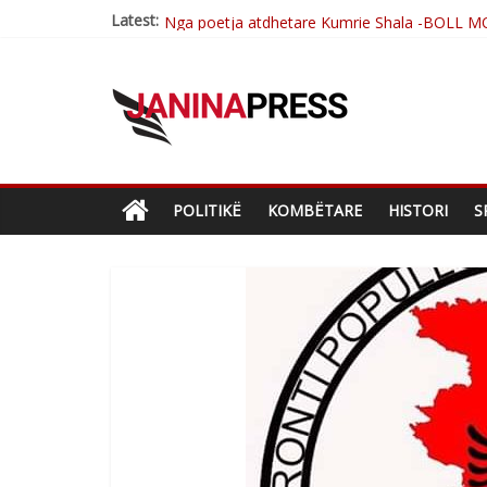
Latest:
Nga poetja atdhetare Kumrie Shala -BOLL M
Nga Elmije Ajazi e nderuar
Brahim Çekaj njē veprimtar i respektuar i çe
Çlirimtari Mentor Mushkolaj nderohet me mir
Postim me vlera nga artistja e mirëfilltë Mim
POLITIKË
KOMBËTARE
HISTORI
S