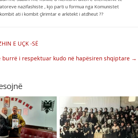
atoreve nazifashiste , kjo parti u formua nga Komunistet
mbit ati i kombit çlirimtar e arkitekt i atdheut ??
HIN E UÇK -SË
te burrë i respektuar kudo në hapësiren shqiptare
→
resojnë