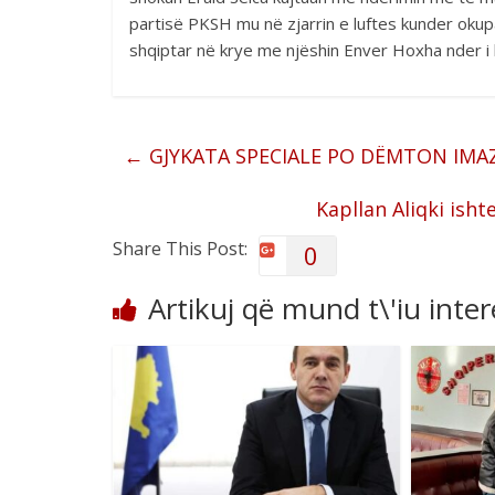
partisë PKSH mu në zjarrin e luftes kunder okup
shqiptar në krye me njëshin Enver Hoxha nder i ko
←
GJYKATA SPECIALE PO DËMTON IMAZ
Kapllan Aliqki ish
Share This Post:
0
Artikuj që mund t\'iu inte