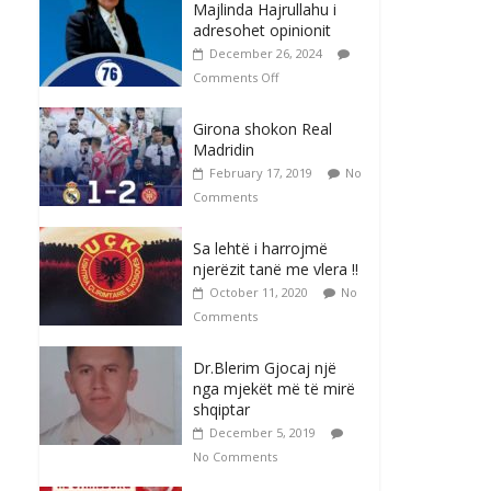
Majlinda Hajrullahu i
adresohet opinionit
December 26, 2024
Comments Off
Girona shokon Real
Madridin
February 17, 2019
No
Comments
Sa lehtë i harrojmë
njerëzit tanë me vlera !!
October 11, 2020
No
Comments
Dr.Blerim Gjocaj një
nga mjekët më të mirë
shqiptar
December 5, 2019
No Comments