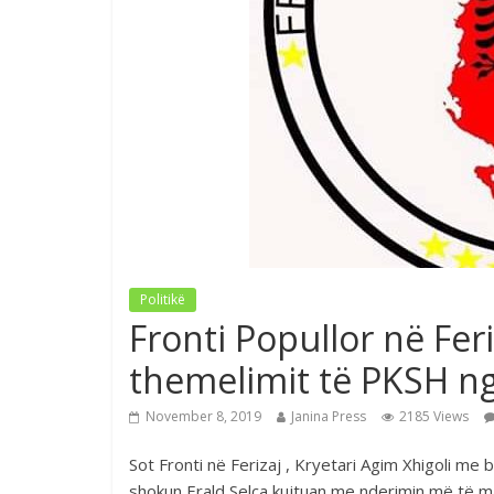
Politikë
Fronti Popullor në Feri
themelimit të PKSH ng
November 8, 2019
Janina Press
2185 Views
Sot Fronti në Ferizaj , Kryetari Agim Xhigoli m
shokun Erald Selca kujtuan me nderimin më të m