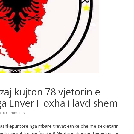
zaj kujton 78 vjetorin e
a Enver Hoxha i lavdishëm
0 Comments
e bashkëpuntorë nga mbarë trevat etnike dhe me sekretarin
adh më sublim më fisnikë 8 Nëntorin diten e themelimit të