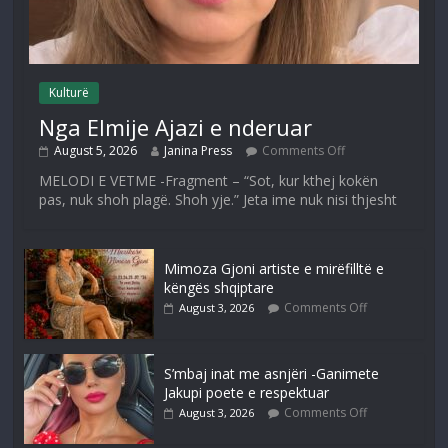
Kulturë
Nga Elmije Ajazi e nderuar
August 5, 2026
Janina Press
Comments Off
MELODI E VETME -Fragment – “Sot, kur kthej kokën
pas, nuk shoh plagë. Shoh yje.” Jeta ime nuk nisi thjesht
Mimoza Gjoni artiste e mirëfilltë e
këngës shqiptare
Comments Off
August 3, 2026
S’mbaj inat me asnjëri -Ganimete
Jakupi poete e respektuar
Comments Off
August 3, 2026