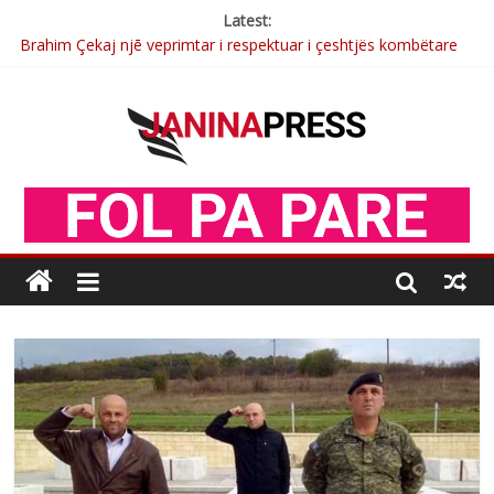
Latest:
Brahim Çekaj njē veprimtar i respektuar i çeshtjës kombëtare
Çlirimtari Mentor Mushkolaj nderohet me mirenjohje nga
Xhevdet Qeriqi Dega e invalidëve në Fushë Kosovë
Çlirimtari Agron Gërvalla me takime pune në atdhe të shoqerisë
Levizja
Mimoza Gjoni artiste e mirëfilltë e këngës shqiptare
Nga Elmije Ajazi e nderuar