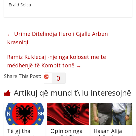
Erald Selca
←
Urime Ditëlindja Hero i Gjallë Arben
Krasniqi
Ramiz Kuklecaj -një nga kolosët më të
mëdhenjë të Kombit tonë
→
Share This Post:
0
Artikuj që mund t\'iu interesojnë
Të gjitha
Opinion nga i
Hasan Alija