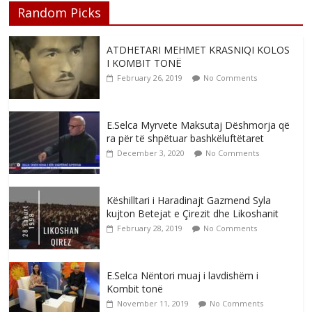
Random Picks
ATDHETARI MEHMET KRASNIQI KOLOS
I KOMBIT TONË
February 26, 2019
No Comments
E.Selca Myrvete Maksutaj Dëshmorja që
ra për të shpëtuar bashkëluftëtaret
December 3, 2020
No Comments
Këshilltari i Haradinajt Gazmend Syla
kujton Betejat e Çirezit dhe Likoshanit
February 28, 2019
No Comments
E.Selca Nëntori muaj i lavdishëm i
Kombit tonë
November 11, 2019
No Comments