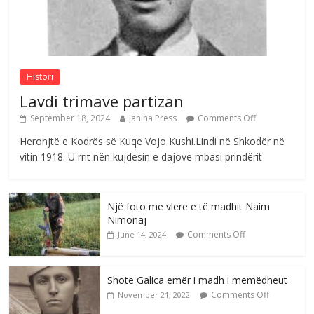
Brahim Çekaj njē veprimtar i respektuar i
çeshtjës kombëtare
Comments Off
August 5, 2026
Histori
Lavdi trimave partizan
September 18, 2024
Janina Press
Comments Off
Heronjtë e Kodrës së Kuqe Vojo Kushi.Lindi në Shkodër në
vitin 1918. U rrit nën kujdesin e dajove mbasi prindërit
Një foto me vlerë e të madhit Naim
Nimonaj
Comments Off
June 14, 2024
Shote Galica emër i madh i mëmëdheut
Comments Off
November 21, 2022