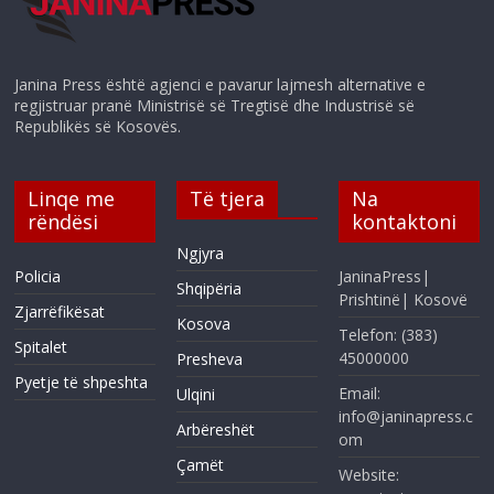
Janina Press është agjenci e pavarur lajmesh alternative e
regjistruar pranë Ministrisë së Tregtisë dhe Industrisë së
Republikës së Kosovës.
Linqe me
Të tjera
Na
rëndësi
kontaktoni
Ngjyra
Policia
JaninaPress|
Shqipëria
Prishtinë| Kosovë
Zjarrëfikësat
Kosova
Telefon: (383)
Spitalet
45000000
Presheva
Pyetje të shpeshta
Email:
Ulqini
info@janinapress.c
Arbëreshët
om
Çamët
Website: