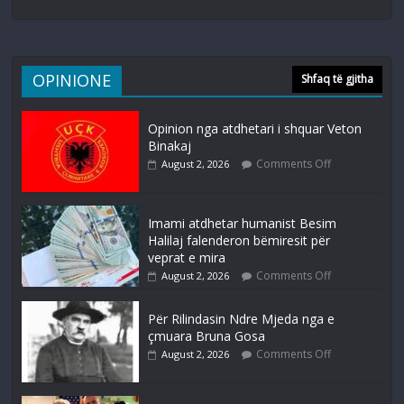
OPINIONE
Shfaq të gjitha
Opinion nga atdhetari i shquar Veton
Binakaj
Comments Off
August 2, 2026
Imami atdhetar humanist Besim
Halilaj falenderon bëmiresit për
veprat e mira
Comments Off
August 2, 2026
Për Rilindasin Ndre Mjeda nga e
çmuara Bruna Gosa
Comments Off
August 2, 2026