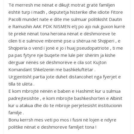
Të merresh me nënat e dikujt motrat gratë familjen
është turp i madh , deputetja histerike dhe idiote Fitore
Pacolli mundet nate e dite me sulmuar politikisht Dautin
e Ramushin AAK PDK NISMEN etj po ajo nuk guxon kurrë
të prekë nënat tona heroina nënat e dëshmoreve te
cilen ti e sulmove mbremë pse u shërua në Shqiperi , e
Shqiperia o vend i jonë e jo i huaj pseudopatriote , ti me
pa pas fytyre nje buqete me lule për shërim ja kishe
dërguar nënës së dëshmorëve e cila sot Kujton
Komandant Shkelzenin me bashkëluftëtar .
Urgjentisht partia jote duhet distancohet nga fyerjet e
tilla të ulëta .
E kom mbrojtë nënën e baben e Hashimit kur u sulmua
padrejtesishte , e kom mbrojte bashkeshorten e Albinit
kur u atakua dhe do te mbroje perjetesisht institucionin
familje .
Bonu kerrsh mes veti po mos i fusni në lojen e ndyre
politike nënat e deshmoreve familjet tona !