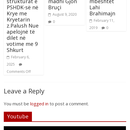
strukturat e
madhi Gjon
mbështet
PSHDK-së në
Bruçi
Lahi
Krye me
Brahimajn
August 9, 2020
Kryetarin
February 11,
0
z.Palush Nue
2019
0
apelojnë të
dilet në
votime me 9
Shkurt
February 6,
2025
Comments Off
Leave a Reply
You must be
logged in
to post a comment.
Youtube