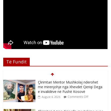
Të Fundit
Çlirimtari Mentor Mushkolaj nderohet
me mirenjohje nga Xhevdet Qeriqi Dega
e invalidëve në Fushë Kosovë
Comments Off
August 4, 2026