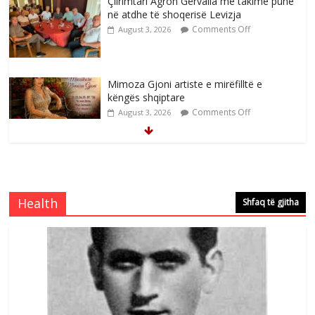
Çlirimtari Agron Gërvalla me takime pune
në atdhe të shoqerisë Levizja
Comments Off
August 3, 2026
Mimoza Gjoni artiste e mirëfilltë e
këngës shqiptare
Comments Off
August 3, 2026
S’mbaj inat me asnjëri -Ganimete Jakupi
poete e respektuar
Comments Off
August 3, 2026
Health
Shfaq të gjitha
Nga Elmije Ajazi e nderuar
Comments Off
August 5, 2026