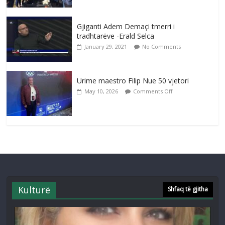
Gjiganti Adem Demaçi tmerri i
tradhtarëve -Erald Selca
January 29, 2021
No Comments
Urime maestro Filip Nue 50 vjetori
May 10, 2026
Comments Off
Kulturë
Shfaq të gjitha