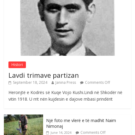
Çlirimtari Mentor Mushkolaj nderohet
me mirenjohje nga Xhevdet Qeriqi Dega
e invalidëve në Fushë Kosovë
Comments Off
August 4, 2026
Sulm , pse të dua ty
Comments Off
August 8, 2026
Histori
Lavdi trimave partizan
September 18, 2024
Janina Press
Comments Off
Heronjtë e Kodrës së Kuqe Vojo Kushi.Lindi në Shkodër në
vitin 1918. U rrit nën kujdesin e dajove mbasi prindërit
Një foto me vlerë e të madhit Naim
Nimonaj
Comments Off
June 14, 2024