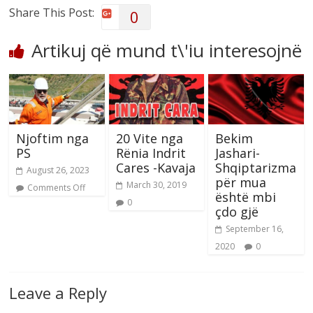
Share This Post:
0
Artikuj që mund t\'iu interesojnë
Njoftim nga
20 Vite nga
Bekim
PS
Rënia Indrit
Jashari-
Cares -Kavaja
Shqiptarizma
August 26, 2023
për mua
March 30, 2019
Comments Off
është mbi
0
çdo gjë
September 16,
2020
0
Leave a Reply