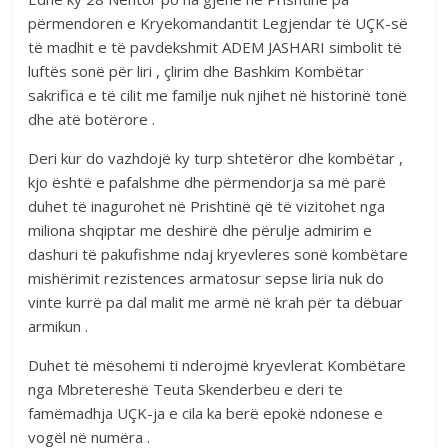
përmendoren e Kryekomandantit Legjendar të UÇK-së
të madhit e të pavdekshmit ADEM JASHARI simbolit të
luftës sonë për liri , çlirim dhe Bashkim Kombëtar
sakrifica e të cilit me familje nuk njihet në historinë tonë
dhe atë botërore .
Deri kur do vazhdojë ky turp shtetëror dhe kombëtar ,
kjo është e pafalshme dhe përmendorja sa më parë
duhet të inagurohet në Prishtinë që të vizitohet nga
miliona shqiptar me deshirë dhe përulje admirim e
dashuri të pakufishme ndaj kryevleres sonë kombëtare
mishërimit rezistences armatosur sepse liria nuk do
vinte kurrë pa dal malit me armë në krah për ta dëbuar
armikun .
Duhet të mësohemi ti nderojmë kryevlerat Kombëtare
nga Mbretereshë Teuta Skenderbeu e deri te
famëmadhja UÇK-ja e cila ka berë epokë ndonese e
vogël në numëra .