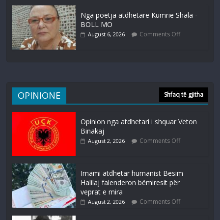
Nga poetja atdhetare Kumrie Shala -
BOLL MO
Comments Off
August 6, 2026
OPINIONE
Shfaq të gjitha
Opinion nga atdhetari i shquar Veton
Binakaj
Comments Off
August 2, 2026
Imami atdhetar humanist Besim
Halilaj falenderon bëmiresit për
veprat e mira
Comments Off
August 2, 2026