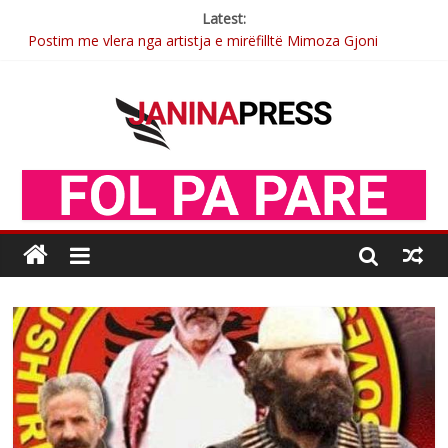
Latest:
Postim me vlera nga artistja e mirëfilltë Mimoza Gjoni
Nga poetja atdhetare Kumrie Shala -BOLL MO
Nga Elmije Ajazi e nderuar
Brahim Çekaj njē veprimtar i respektuar i çeshtjës kombëtare
Sulm , pse të dua ty