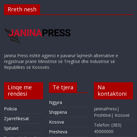
Rreth nesh
Janina Press është agjenci e pavarur lajmesh alternative e
regjistruar pranë Ministrisë së Tregtisë dhe Industrisë së
Republikës së Kosovës.
Linqe me
Të tjera
Na
rëndësi
kontaktoni
Ngjyra
Policia
JaninaPress|
Shqipëria
Prishtinë| Kosovë
Zjarrëfikësat
Kosova
Telefon: (383)
Spitalet
45000000
Presheva