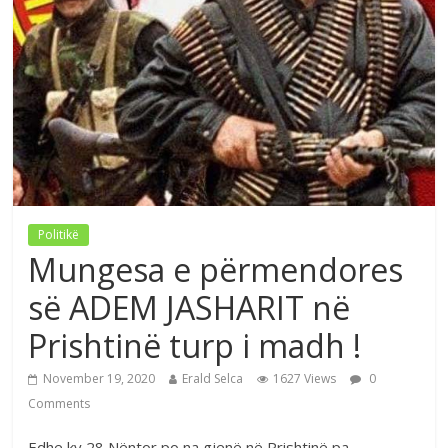
Politikë
Mungesa e përmendores
së ADEM JASHARIT në
Prishtinë turp i madh !
November 19, 2020
Erald Selca
1627 Views
0
Comments
Edhe ky 28 Nëntor po na gjenë në Prishtinë pa