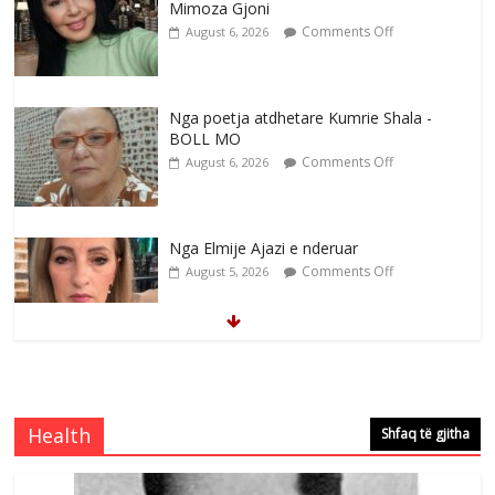
Mimoza Gjoni
Comments Off
August 6, 2026
Nga poetja atdhetare Kumrie Shala -
BOLL MO
Comments Off
August 6, 2026
Nga Elmije Ajazi e nderuar
Comments Off
August 5, 2026
Brahim Çekaj njē veprimtar i respektuar i
çeshtjës kombëtare
Comments Off
August 5, 2026
Health
Shfaq të gjitha