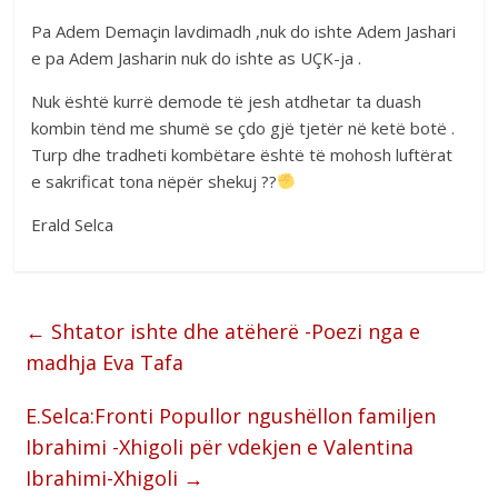
Pa Adem Demaçin lavdimadh ,nuk do ishte Adem Jashari
e pa Adem Jasharin nuk do ishte as UÇK-ja .
Nuk është kurrë demode të jesh atdhetar ta duash
kombin tënd me shumë se çdo gjë tjetër në ketë botë .
Turp dhe tradheti kombëtare është të mohosh luftërat
e sakrificat tona nëpër shekuj ??
Erald Selca
←
Shtator ishte dhe atëherë -Poezi nga e
madhja Eva Tafa
E.Selca:Fronti Popullor ngushëllon familjen
Ibrahimi -Xhigoli për vdekjen e Valentina
Ibrahimi-Xhigoli
→