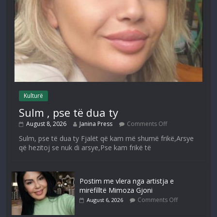
Kulturë
Sulm , pse të dua ty
August 8, 2026
Janina Press
Comments Off
Sulm, pse të dua ty Fjalët që kam më shumë frikë,Arsye
që hezitoj se nuk di arsye,Pse kam frikë të
Postim me vlera nga artistja e
mirëfilltë Mimoza Gjoni
Comments Off
August 6, 2026