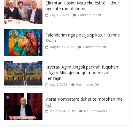
Çlirimtari Hasim Mazreku është i lidhur
ngushtë me atdheun
July 31, 2025
Comments Off
Falendërim nga poetja spikatur Kumrie
Shala
August 31, 2025
Comments Off
Kryetari Agim Xhigoli përkrah fuqishëm
z.Agim Aliu njeriun që modernizoi
Ferizajin
July 5, 2025
Comments Off
Vlerat Kombëtare duhet të mbrohen me
ligj
January 28, 2019
No Comments