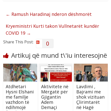
←
Ramush Haradinaj nderon dëshmorët
Kryeministri Kurti takon Vullnetarët kundër
COVID 19
→
Share This Post:
0
Artikuj që mund t\'iu interesojnë
Atdhetari
Aktivitete në
Lavdimi ,
Hysni Elshani
Mërgatë për
Bajrami me
me familje
Gjigantin
shok vizituan
vazhdon të
Adem
Çlirimtarët
ndihmojë
Demaçi
në Hagë