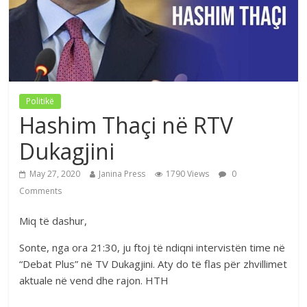
Politikë
Hashim Thaçi në RTV
Dukagjini
May 27, 2020
Janina Press
1790 Views
0
Comments
Miq të dashur,
Sonte, nga ora 21:30, ju ftoj të ndiqni intervistën time në
“Debat Plus” në TV Dukagjini. Aty do të flas për zhvillimet
aktuale në vend dhe rajon. HTH