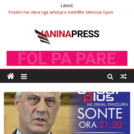
Latest:
Postim me vlera nga artistja e mirëfilltë Mimoza Gjoni
Nga poetja atdhetare Kumrie Shala -BOLL MO
Nga Elmije Ajazi e nderuar
Brahim Çekaj njē veprimtar i respektuar i çeshtjës kombëtare
Sulm , pse të dua ty