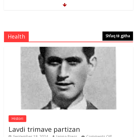
Brahim Çekaj njē veprimtar i respektuar i
çeshtjës kombëtare
Comments Off
August 5, 2026
Health
Shfaq të gjitha
Çlirimtari Mentor Mushkolaj nderohet
me mirenjohje nga Xhevdet Qeriqi Dega
e invalidëve në Fushë Kosovë
Comments Off
August 4, 2026
Sulm , pse të dua ty
Comments Off
August 8, 2026
Histori
Lavdi trimave partizan
September 18, 2024
Janina Press
Comments Off