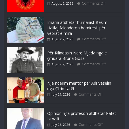
Comments Off
August 2, 2026
Imami atdhetar humanist Besim
Halilaj falenderon bëmiresit për
veprat e mira
Comments Off
August 2, 2026
Për Rilindasin Ndre Mjeda nga e
çmuara Bruna Gosa
Comments Off
August 2, 2026
Një nderim meritor për Adi Veselin
nga Çlirimtarët
Comments Off
July 27, 2026
Opinion nga profesori atdhetar Rafet
Ismaili
Comments Off
July 26, 2026