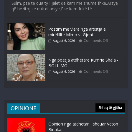
Sulm, pse të dua ty Fjalët që kam më shumë frikë,Arsye
që hezitoj se nuk di arsye,Pse kam frikë të
Postim me vlera nga artistja e
mirëfilltë Mimoza Gjoni
Comments Off
August 6, 2026
Nga poetja atdhetare Kumrie Shala -
BOLL MO
Comments Off
August 6, 2026
OPINIONE
Shfaq të gjitha
Opinion nga atdhetari i shquar Veton
Binakaj