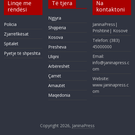
Linqe me
Të tjera
Na
rëndësi
kontaktoni
Ngjyra
Policia
JaninaPress|
Shqipëria
Prishtinë| Kosovë
Zjarrëfikësat
Kosova
Telefon: (383)
Spitalet
45000000
Presheva
Pyetje të shpeshta
Email:
Ulqini
info@janinapress.c
Arbëreshët
om
Çamët
Website:
www.janinapress.c
Arnautët
om
Maqedonia
Copyright 2026,
JaninaPress