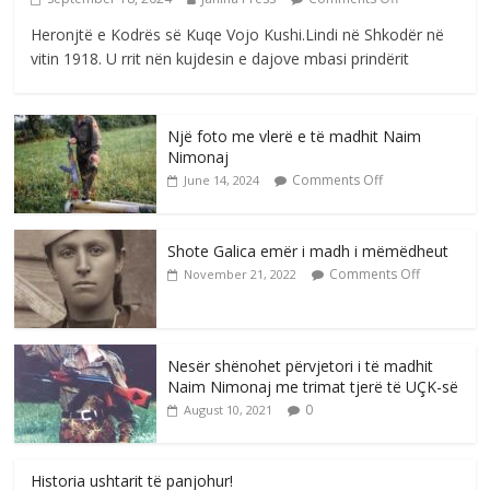
Heronjtë e Kodrës së Kuqe Vojo Kushi.Lindi në Shkodër në
vitin 1918. U rrit nën kujdesin e dajove mbasi prindërit
Një foto me vlerë e të madhit Naim
Nimonaj
Comments Off
June 14, 2024
Shote Galica emër i madh i mëmëdheut
Comments Off
November 21, 2022
Nesër shënohet përvjetori i të madhit
Naim Nimonaj me trimat tjerë të UÇK-së
0
August 10, 2021
Historia ushtarit të panjohur!