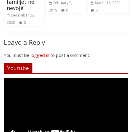
familjet në
February 9,
March 18, 2022
nevojë
2019
0
0
December 25,
2020
0
Leave a Reply
You must be
logged in
to post a comment.
Youtube