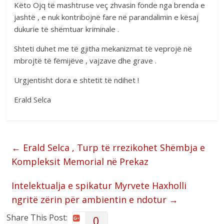
Këto Ojq të mashtruse veç zhvasin fonde nga brenda e
jashtë , e nuk kontribojnë fare në parandalimin e kësaj
dukurie të shëmtuar kriminale .
Shteti duhet me të gjitha mekanizmat të veprojë në
mbrojtë të fëmijëve , vajzave dhe grave .
Urgjentisht dora e shtetit të ndihet !
Erald Selca
←
Erald Selca , Turp të rrezikohet Shëmbja e
Kompleksit Memorial në Prekaz
Intelektualja e spikatur Myrvete Haxholli
ngritë zërin për ambientin e ndotur
→
Share This Post:
0