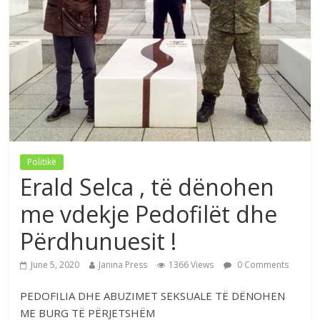
Politikë
Erald Selca , të dënohen
me vdekje Pedofilët dhe
Përdhunuesit !
June 5, 2020
Janina Press
1366 Views
0 Comments
PEDOFILIA DHE ABUZIMET SEKSUALE TË DËNOHEN
ME BURG TË PËRJETSHËM