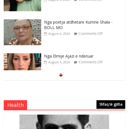
Nga poetja atdhetare Kumrie Shala -
BOLL MO
Comments Off
August 6, 2026
Nga Elmije Ajazi e nderuar
Comments Off
August 5, 2026
Brahim Çekaj njē veprimtar i respektuar i
çeshtjës kombëtare
Comments Off
August 5, 2026
Health
Shfaq të gjitha
Çlirimtari Mentor Mushkolaj nderohet