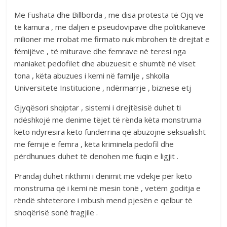
Me Fushata dhe Billborda , me disa protesta të Ojq ve
të kamura , me daljen e pseudovipave dhe politikaneve
milioner me rrobat me firmato nuk mbrohen të drejtat e
fëmijëve , të miturave dhe femrave në teresi nga
maniaket pedofilet dhe abuzuesit e shumtë në viset
tona , këta abuzues i kemi në familje , shkolla
Universitete Institucione , ndërmarrje , biznese etj
Gjyqësori shqiptar , sistemi i drejtësisë duhet ti
ndëshkojë me denime tëjet të rënda këta monstruma
këto ndyresira këto fundërrina që abuzojnë seksualisht
me fëmijë e femra , këta kriminela pedofil dhe
përdhunues duhet të denohen me fuqin e ligjit .
Prandaj duhet rikthimi i dënimit me vdekje për këto
monstruma që i kemi në mesin tonë , vetëm goditja e
rëndë shteterore i mbush mend pjesën e qelbur të
shoqërisë sonë fragjile .