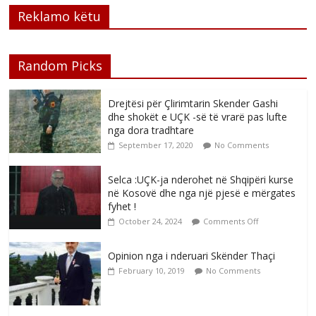
Reklamo këtu
Random Picks
Drejtësi për Çlirimtarin Skender Gashi
dhe shokët e UÇK -së të vrarë pas lufte
nga dora tradhtare
September 17, 2020
No Comments
Selca :UÇK-ja nderohet në Shqipëri kurse
në Kosovë dhe nga një pjesë e mërgates
fyhet !
October 24, 2024
Comments Off
Opinion nga i nderuari Skënder Thaçi
February 10, 2019
No Comments