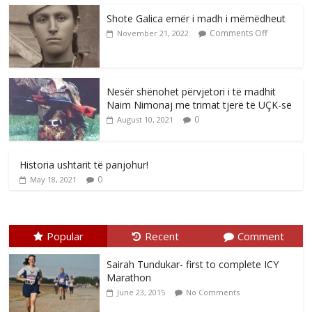
Shote Galica emër i madh i mëmëdheut
Comments Off
November 21, 2022
Nesër shënohet përvjetori i të madhit
Naim Nimonaj me trimat tjerë të UÇK-së
0
August 10, 2021
Historia ushtarit të panjohur!
0
May 18, 2021
Popular
Recent
Comment
Sairah Tundukar- first to complete ICY
Marathon
June 23, 2015
No Comments