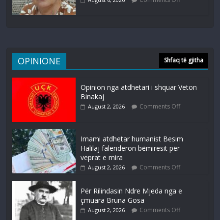
OPINIONE
Shfaq të gjitha
Opinion nga atdhetari i shquar Veton
Binakaj
Comments Off
August 2, 2026
Imami atdhetar humanist Besim
Halilaj falenderon bëmiresit për
veprat e mira
Comments Off
August 2, 2026
Për Rilindasin Ndre Mjeda nga e
çmuara Bruna Gosa
Comments Off
August 2, 2026