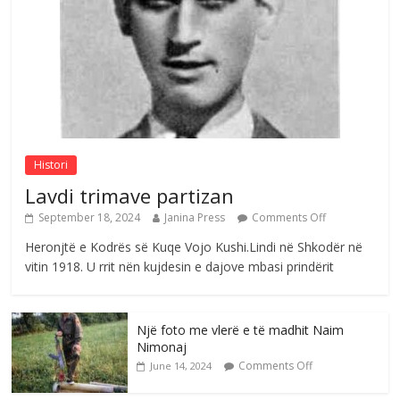
me mirenjohje nga Xhevdet Qeriqi Dega
e invalidëve në Fushë Kosovë
Comments Off
August 4, 2026
Sulm , pse të dua ty
Comments Off
August 8, 2026
Histori
Lavdi trimave partizan
September 18, 2024
Janina Press
Comments Off
Heronjtë e Kodrës së Kuqe Vojo Kushi.Lindi në Shkodër në
vitin 1918. U rrit nën kujdesin e dajove mbasi prindërit
Një foto me vlerë e të madhit Naim
Nimonaj
Comments Off
June 14, 2024