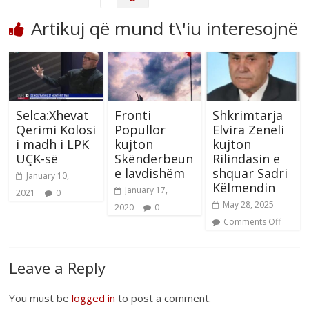
Artikuj që mund t\'iu interesojnë
Selca:Xhevat
Fronti
Shkrimtarja
Qerimi Kolosi
Popullor
Elvira Zeneli
i madh i LPK
kujton
kujton
UÇK-së
Skënderbeun
Rilindasin e
e lavdishëm
shquar Sadri
January 10,
Këlmendin
January 17,
2021
0
May 28, 2025
2020
0
Comments Off
Leave a Reply
You must be
logged in
to post a comment.