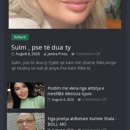
Kulturë
Sulm , pse të dua ty
August 8, 2026
Janina Press
Comments Off
Sulm, pse të dua ty Fjalët që kam më shumë frikë,Arsye
që hezitoj se nuk di arsye,Pse kam frikë të
Postim me vlera nga artistja e
mirëfilltë Mimoza Gjoni
Comments Off
August 6, 2026
Nga poetja atdhetare Kumrie Shala -
BOLL MO
Comments Off
August 6, 2026