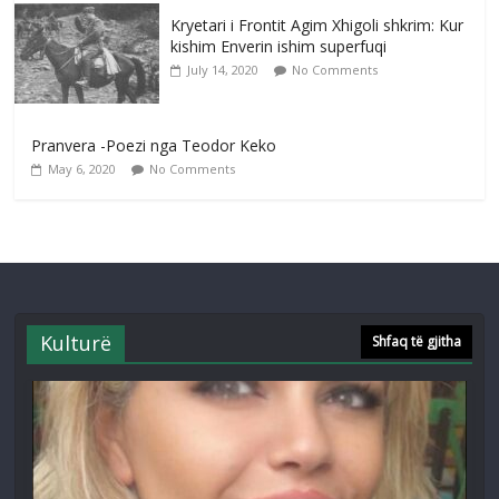
Kryetari i Frontit Agim Xhigoli shkrim: Kur
kishim Enverin ishim superfuqi
July 14, 2020
No Comments
Pranvera -Poezi nga Teodor Keko
May 6, 2020
No Comments
Kulturë
Shfaq të gjitha