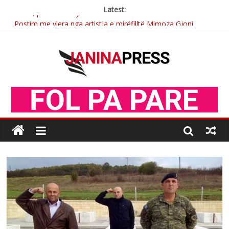
Latest:
Postim me vlera nga artistja e mirëfilltë Mimoza Gjoni
Nga poetja atdhetare Kumrie Shala -BOLL MO
Nga Elmije Ajazi e nderuar
Brahim Çekaj njē veprimtar i respektuar i çeshtjës kombëtare
Sulm , pse të dua ty