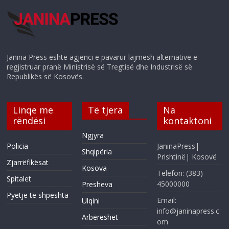
Janina Press është agjenci e pavarur lajmesh alternative e
regjistruar pranë Ministrisë së Tregtisë dhe Industrisë së
Republikës së Kosovës.
Linqe me
Të tjera
Na
rëndësi
kontaktoni
Ngjyra
Policia
JaninaPress|
Shqipëria
Prishtinë| Kosovë
Zjarrëfikësat
Kosova
Telefon: (383)
Spitalet
45000000
Presheva
Pyetje të shpeshta
Email:
Ulqini
info@janinapress.c
Arbëreshët
om