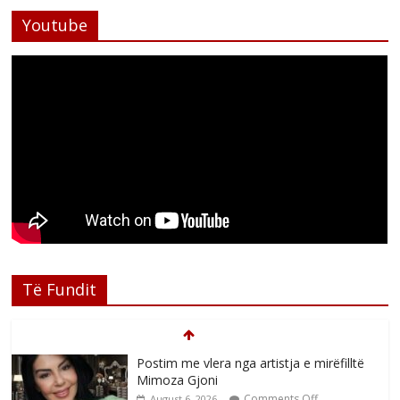
Youtube
Të Fundit
Postim me vlera nga artistja e mirëfilltë
Mimoza Gjoni
Comments Off
August 6, 2026