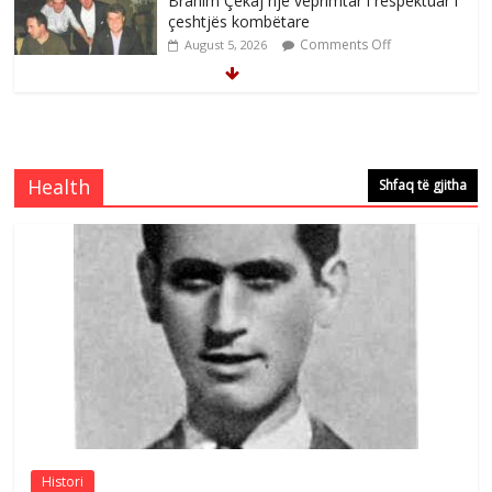
Brahim Çekaj njē veprimtar i respektuar i
çeshtjës kombëtare
Comments Off
August 5, 2026
Çlirimtari Mentor Mushkolaj nderohet
me mirenjohje nga Xhevdet Qeriqi Dega
e invalidëve në Fushë Kosovë
Health
Shfaq të gjitha
Comments Off
August 4, 2026
Çlirimtari Agron Gërvalla me takime pune
në atdhe të shoqerisë Levizja
Comments Off
August 3, 2026
Postim me vlera nga artistja e mirëfilltë
Mimoza Gjoni
Comments Off
August 6, 2026
Histori