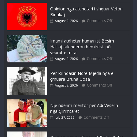
Opinion nga atdhetari i shquar Veton
Binakaj
Comments Off
August 2, 2026
Imami atdhetar humanist Besim
Halilaj falenderon bëmiresit për
veprat e mira
Comments Off
August 2, 2026
Për Rilindasin Ndre Mjeda nga e
çmuara Bruna Gosa
Comments Off
August 2, 2026
Një nderim meritor për Adi Veselin
nga Çlirimtarët
Comments Off
July 27, 2026