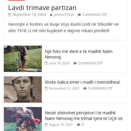
Lavdi trimave partizan
September 18, 2024
Janina Press
Comments Off
Heronjtë e Kodrës së Kuqe Vojo Kushi.Lindi në Shkodër në
vitin 1918. U rrit nën kujdesin e dajove mbasi prindërit
Një foto me vlerë e të madhit Naim
Nimonaj
Comments Off
June 14, 2024
Shote Galica emër i madh i mëmëdheut
Comments Off
November 21, 2022
Nesër shënohet përvjetori i të madhit
Naim Nimonaj me trimat tjerë të UÇK-së
0
August 10, 2021