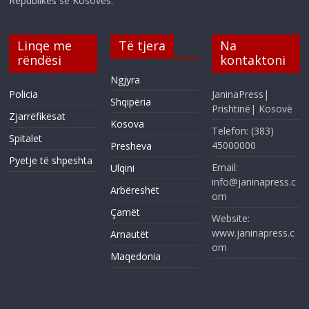
Republikës së Kosovës.
Linqe me
Të tjera
Na
rëndësi
kontaktoni
Ngjyra
Policia
JaninaPress|
Shqipëria
Prishtinë| Kosovë
Zjarrëfikësat
Kosova
Telefon: (383)
Spitalet
45000000
Presheva
Pyetje të shpeshta
Email:
Ulqini
info@janinapress.c
Arbëreshët
om
Çamët
Website:
www.janinapress.c
Arnautët
om
Maqedonia