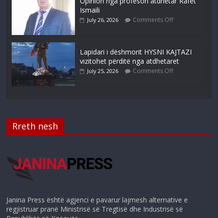
Opinion nga profesori atdhetar Rafet
Ismaili
Comments Off
July 26, 2026
Lapidari i dëshmorit HYSNI KAJTAZI
vizitohet përditë nga atdhetaret
Comments Off
July 25, 2026
Rreth nesh
Janina Press është agjenci e pavarur lajmesh alternative e
regjistruar pranë Ministrisë së Tregtisë dhe Industrisë së