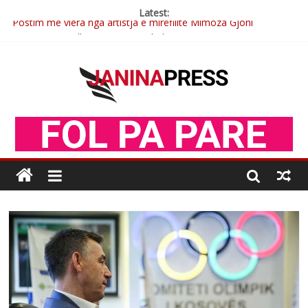
Latest:
Postim me vlera nga artistja e mirëfilltë Mimoza Gjoni
Nga poetja atdhetare Kumrie Shala -BOLL MO
Nga Elmije Ajazi e nderuar
Brahim Çekaj njē veprimtar i respektuar i çeshtjës kombëtare
Çlirimtari Mentor Mushkolaj nderohet me mirenjohje nga
Xhevdet Qeriqi Dega e invalidëve në Fushë Kosovë