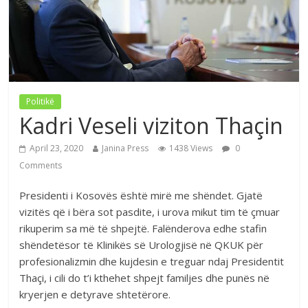
Politikë
Kadri Veseli viziton Thaçin
April 23, 2020
Janina Press
1438 Views
0
Comments
Presidenti i Kosovës është mirë me shëndet. Gjatë
vizitës që i bëra sot pasdite, i urova mikut tim të çmuar
rikuperim sa më të shpejtë. Falënderova edhe stafin
shëndetësor të Klinikës së Urologjisë në QKUK për
profesionalizmin dhe kujdesin e treguar ndaj Presidentit
Thaçi, i cili do t’i kthehet shpejt familjes dhe punës në
kryerjen e detyrave shtetërore.