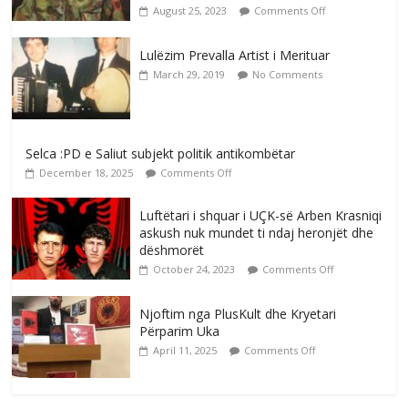
August 25, 2023
Comments Off
Lulëzim Prevalla Artist i Merituar
March 29, 2019
No Comments
Selca :PD e Saliut subjekt politik antikombëtar
December 18, 2025
Comments Off
Luftëtari i shquar i UÇK-së Arben Krasniqi
askush nuk mundet ti ndaj heronjët dhe
dëshmorët
October 24, 2023
Comments Off
Njoftim nga PlusKult dhe Kryetari
Përparim Uka
April 11, 2025
Comments Off