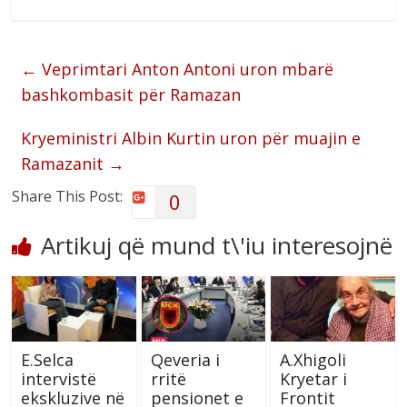
←
Veprimtari Anton Antoni uron mbarë
bashkombasit për Ramazan
Kryeministri Albin Kurtin uron për muajin e
Ramazanit
→
Share This Post:
0
Artikuj që mund t\'iu interesojnë
E.Selca
Qeveria i
A.Xhigoli
intervistë
rritë
Kryetar i
ekskluzive në
pensionet e
Frontit