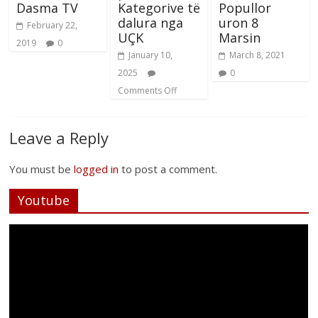
Dasma TV
Kategorive të
Popullor
dalura nga
uron 8
February 22,
UÇK
Marsin
2019
0
January 10,
March 8, 2021
2025
0
Comments Off
Leave a Reply
You must be
logged in
to post a comment.
Youtube