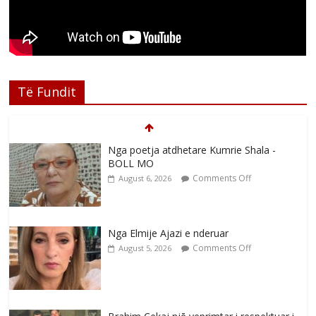
Të Fundit
Nga poetja atdhetare Kumrie Shala -
BOLL MO
Comments Off
August 6, 2026
Nga Elmije Ajazi e nderuar
Comments Off
August 5, 2026